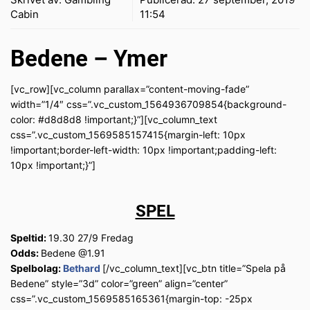
Cabin
11:54
Bedene – Ymer
[vc_row][vc_column parallax=”content-moving-fade”
width=”1/4″ css=”.vc_custom_1564936709854{background-
color: #d8d8d8 !important;}”][vc_column_text
css=”.vc_custom_1569585157415{margin-left: 10px
!important;border-left-width: 10px !important;padding-left:
10px !important;}”]
SPEL
Speltid:
19.30 27/9 Fredag
Odds:
Bedene @1.91
Spelbolag:
Bethard
[/vc_column_text][vc_btn title=”Spela på
Bedene” style=”3d” color=”green” align=”center”
css=”.vc_custom_1569585165361{margin-top: -25px