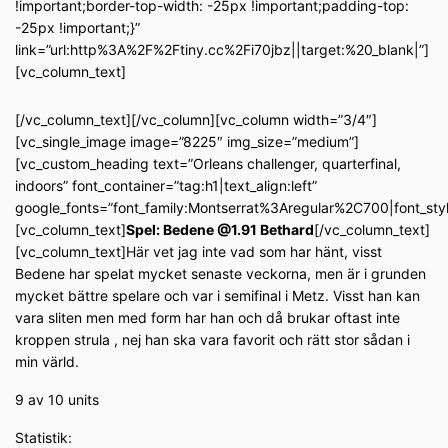
!important;border-top-width: -25px !important;padding-top:
-25px !important;}”
link=”url:http%3A%2F%2Ftiny.cc%2Fi70jbz||target:%20_blank|”]
[vc_column_text]
[/vc_column_text][/vc_column][vc_column width=”3/4″]
[vc_single_image image=”8225″ img_size=”medium”]
[vc_custom_heading text=”Orleans challenger, quarterfinal,
indoors” font_container=”tag:h1|text_align:left”
google_fonts=”font_family:Montserrat%3Aregular%2C700|font_s
[vc_column_text]
Spel: Bedene @1.91 Bethard
[/vc_column_text]
[vc_column_text]Här vet jag inte vad som har hänt, visst
Bedene har spelat mycket senaste veckorna, men är i grunden
mycket bättre spelare och var i semifinal i Metz. Visst han kan
vara sliten men med form har han och då brukar oftast inte
kroppen strula , nej han ska vara favorit och rätt stor sådan i
min värld.
9 av 10 units
Statistik: