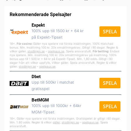
Rekommenderade Spelsajter
Expekt
100% upp till 1500 kr + 64 kr
SPELA
på Expekt-Tipset
18+.
För casino:
Gäller nya spelare vid första insättningen. 100% matchad
bonus. Min. insättning 100 kr. 20x omsättningskrav. Giltigt i 90 dagar. Regler &
villkor gäller.
stodlinjen.se
–
spelpa
us.se
. Spela ansvarsfullt.
För betting:
Endast
nya spelare. Min. insättning 100 kr. 20x omsättningskrav på insättning. 100%
bonus upp till 1 500 kr + 64 kr på Expekt-Tipset. Min. 1,80 odds. Giltigt i 90
dagar från att villkor uppfylls. Villkor gäller. Spela ansvarsfullt. Regler & villkor
gäller.
stodlinjen.se
–
spelpaus.se
.
Dbet
Upp till 500kr i matchat
SPELA
gratisspel
BetMGM
100% upp till 1000kr + 64kr
SPELA
MGM-Tipset
18+. Gäller nya spelare vid första insättningen. Gratisspelet är giltigt i 60 dagar.
Min. 1.80 odds. Regler & villkor
gäller
.
stodlinjen.se
–
spelpaus.se
. Spela
ansvarsfullt.