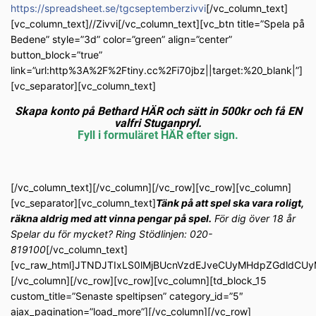
https://spreadsheet.se/tgcseptemberzivvi
[/vc_column_text]
[vc_column_text]//Zivvi[/vc_column_text][vc_btn title=”Spela på
Bedene” style=”3d” color=”green” align=”center”
button_block=”true”
link=”url:http%3A%2F%2Ftiny.cc%2Fi70jbz||target:%20_blank|”]
[vc_separator][vc_column_text]
Skapa konto på Bethard HÄR och sätt in 500kr och få EN
valfri Stuganpryl.
Fyll i formuläret HÄR efter sign.
[/vc_column_text][/vc_column][/vc_row][vc_row][vc_column]
[vc_separator][vc_column_text]
Tänk på att spel ska vara roligt,
räkna aldrig med att vinna pengar på spel.
För dig över 18 år
Spelar du för mycket? Ring Stödlinjen: 020-
819100
[/vc_column_text]
[vc_raw_html]JTNDJTIxLS0lMjBUcnVzdEJveCUyMHdpZGdldC
[/vc_column][/vc_row][vc_row][vc_column][td_block_15
custom_title=”Senaste speltipsen” category_id=”5″
ajax_pagination=”load_more”][/vc_column][/vc_row]