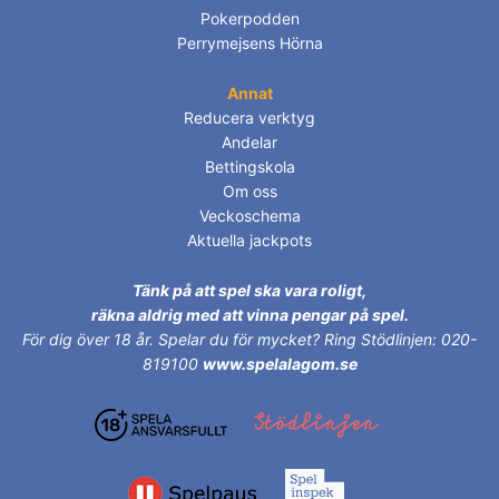
Pokerpodden
Perrymejsens Hörna
Annat
Reducera verktyg
Andelar
Bettingskola
Om oss
Veckoschema
Aktuella jackpots
Tänk på att spel ska vara roligt,
räkna aldrig med att vinna pengar på spel.
För dig över 18 år.
Spelar du för mycket? Ring Stödlinjen: 020-
819100
www.spelalagom.se