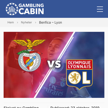
Benfica – Lyon
Hem
Nyheter
Skrivet av:
Gambling
Publicerad:
23 oktober, 2019