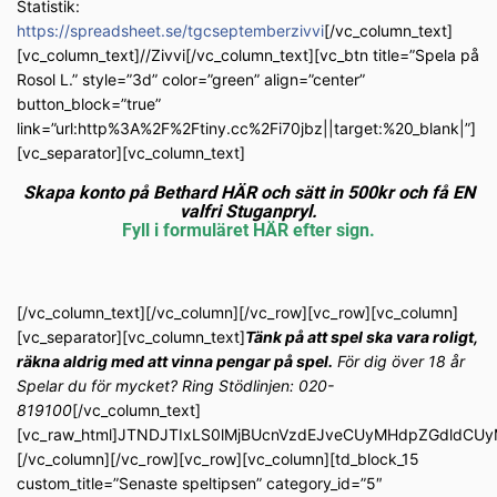
Statistik:
https://spreadsheet.se/tgcseptemberzivvi
[/vc_column_text]
[vc_column_text]//Zivvi[/vc_column_text][vc_btn title=”Spela på
Rosol L.” style=”3d” color=”green” align=”center”
button_block=”true”
link=”url:http%3A%2F%2Ftiny.cc%2Fi70jbz||target:%20_blank|”]
[vc_separator][vc_column_text]
Skapa konto på Bethard HÄR och sätt in 500kr och få EN
valfri Stuganpryl.
Fyll i formuläret HÄR efter sign.
[/vc_column_text][/vc_column][/vc_row][vc_row][vc_column]
[vc_separator][vc_column_text]
Tänk på att spel ska vara roligt,
räkna aldrig med att vinna pengar på spel.
För dig över 18 år
Spelar du för mycket? Ring Stödlinjen: 020-
819100
[/vc_column_text]
[vc_raw_html]JTNDJTIxLS0lMjBUcnVzdEJveCUyMHdpZGdldC
[/vc_column][/vc_row][vc_row][vc_column][td_block_15
custom_title=”Senaste speltipsen” category_id=”5″