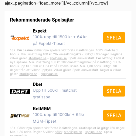
ajax_pagination=”load_more”][/vc_column][/vc_row]
Rekommenderade Spelsajter
Expekt
100% upp till 1500 kr + 64 kr
SPELA
på Expekt-Tipset
18+.
För casino:
Gäller nya spelare vid första insättningen. 100% matchad
bonus. Min. insättning 100 kr. 20x omsättningskrav. Giltigt i 90 dagar. Regler &
villkor gäller.
stodlinjen.se
–
spelpa
us.se
. Spela ansvarsfullt.
För betting:
Endast
nya spelare. Min. insättning 100 kr. 20x omsättningskrav på insättning. 100%
bonus upp till 1 500 kr + 64 kr på Expekt-Tipset. Min. 1,80 odds. Giltigt i 90
dagar från att villkor uppfylls. Villkor gäller. Spela ansvarsfullt. Regler & villkor
gäller.
stodlinjen.se
–
spelpaus.se
.
Dbet
Upp till 500kr i matchat
SPELA
gratisspel
BetMGM
100% upp till 1000kr + 64kr
SPELA
MGM-Tipset
18+. Gäller nya spelare vid första insättningen. Gratisspelet är giltigt i 60 dagar.
Min. 1.80 odds. Regler & villkor
gäller
.
stodlinjen.se
–
spelpaus.se
. Spela
ansvarsfullt.