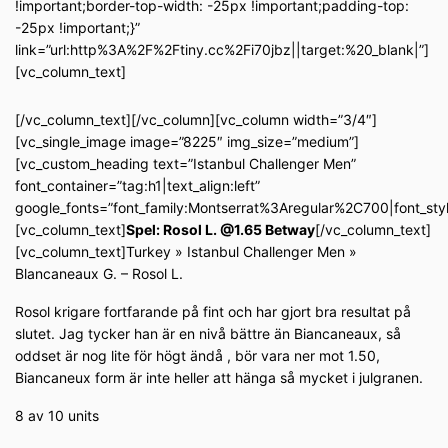
!important;border-top-width: -25px !important;padding-top:
-25px !important;}”
link=”url:http%3A%2F%2Ftiny.cc%2Fi70jbz||target:%20_blank|”]
[vc_column_text]
[/vc_column_text][/vc_column][vc_column width=”3/4″]
[vc_single_image image=”8225″ img_size=”medium”]
[vc_custom_heading text=”Istanbul Challenger Men”
font_container=”tag:h1|text_align:left”
google_fonts=”font_family:Montserrat%3Aregular%2C700|font_s
[vc_column_text]
Spel: Rosol L. @1.65 Betway
[/vc_column_text]
[vc_column_text]Turkey » Istanbul Challenger Men »
Blancaneaux G. – Rosol L.
Rosol krigare fortfarande på fint och har gjort bra resultat på
slutet. Jag tycker han är en nivå bättre än Biancaneaux, så
oddset är nog lite för högt ändå , bör vara ner mot 1.50,
Biancaneux form är inte heller att hänga så mycket i julgranen.
8 av 10 units