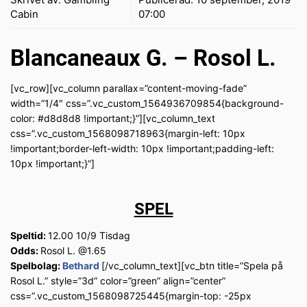
Cabin
07:00
Blancaneaux G. – Rosol L.
[vc_row][vc_column parallax=”content-moving-fade”
width=”1/4″ css=”.vc_custom_1564936709854{background-
color: #d8d8d8 !important;}”][vc_column_text
css=”.vc_custom_1568098718963{margin-left: 10px
!important;border-left-width: 10px !important;padding-left:
10px !important;}”]
SPEL
Speltid:
12.00 10/9 Tisdag
Odds:
Rosol L. @1.65
Spelbolag:
Bethard
[/vc_column_text][vc_btn title=”Spela på
Rosol L.” style=”3d” color=”green” align=”center”
css=”.vc_custom_1568098725445{margin-top: -25px