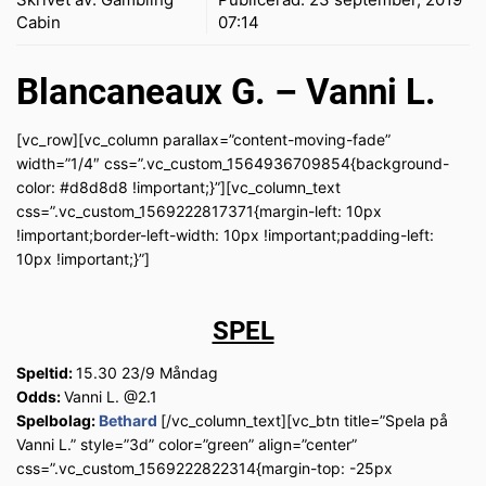
Cabin
07:14
Blancaneaux G. – Vanni L.
[vc_row][vc_column parallax=”content-moving-fade”
width=”1/4″ css=”.vc_custom_1564936709854{background-
color: #d8d8d8 !important;}”][vc_column_text
css=”.vc_custom_1569222817371{margin-left: 10px
!important;border-left-width: 10px !important;padding-left:
10px !important;}”]
SPEL
Speltid:
15.30 23/9 Måndag
Odds:
Vanni L. @2.1
Spelbolag:
Bethard
[/vc_column_text][vc_btn title=”Spela på
Vanni L.” style=”3d” color=”green” align=”center”
css=”.vc_custom_1569222822314{margin-top: -25px