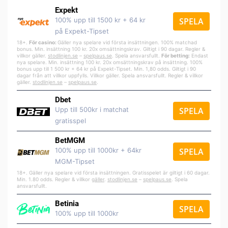
Expekt
100% upp till 1500 kr + 64 kr
SPELA
på Expekt-Tipset
18+.
För casino:
Gäller nya spelare vid första insättningen. 100% matchad
bonus. Min. insättning 100 kr. 20x omsättningskrav. Giltigt i 90 dagar. Regler &
villkor gäller.
stodlinjen.se
–
spelpa
us.se
. Spela ansvarsfullt.
För betting:
Endast
nya spelare. Min. insättning 100 kr. 20x omsättningskrav på insättning. 100%
bonus upp till 1 500 kr + 64 kr på Expekt-Tipset. Min. 1,80 odds. Giltigt i 90
dagar från att villkor uppfylls. Villkor gäller. Spela ansvarsfullt. Regler & villkor
gäller.
stodlinjen.se
–
spelpaus.se
.
Dbet
Upp till 500kr i matchat
SPELA
gratisspel
BetMGM
100% upp till 1000kr + 64kr
SPELA
MGM-Tipset
18+. Gäller nya spelare vid första insättningen. Gratisspelet är giltigt i 60 dagar.
Min. 1.80 odds. Regler & villkor
gäller
.
stodlinjen.se
–
spelpaus.se
. Spela
ansvarsfullt.
Betinia
SPELA
100% upp till 1000kr