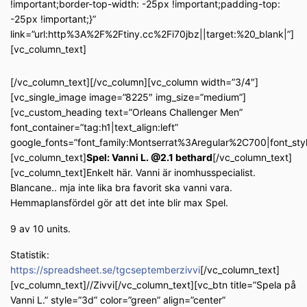
!important;border-top-width: -25px !important;padding-top:
-25px !important;}”
link=”url:http%3A%2F%2Ftiny.cc%2Fi70jbz||target:%20_blank|”]
[vc_column_text]
[/vc_column_text][/vc_column][vc_column width=”3/4″]
[vc_single_image image=”8225″ img_size=”medium”]
[vc_custom_heading text=”Orleans Challenger Men”
font_container=”tag:h1|text_align:left”
google_fonts=”font_family:Montserrat%3Aregular%2C700|font_s
[vc_column_text]
Spel: Vanni L. @2.1 bethard
[/vc_column_text]
[vc_column_text]Enkelt här. Vanni är inomhusspecialist.
Blancane.. mja inte lika bra favorit ska vanni vara.
Hemmaplansfördel gör att det inte blir max Spel.
9 av 10 units.
Statistik:
https://spreadsheet.se/tgcseptemberzivvi
[/vc_column_text]
[vc_column_text]//Zivvi[/vc_column_text][vc_btn title=”Spela på
Vanni L.” style=”3d” color=”green” align=”center”