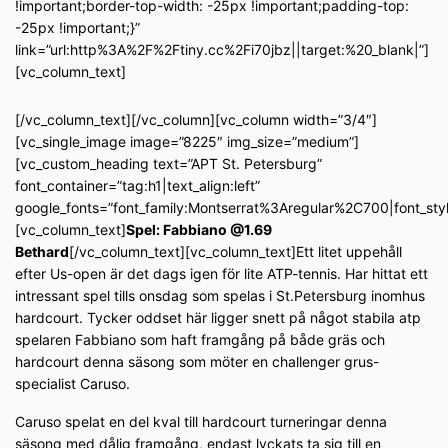
!important;border-top-width: -25px !important;padding-top:
-25px !important;}”
link=”url:http%3A%2F%2Ftiny.cc%2Fi70jbz||target:%20_blank|”]
[vc_column_text]
[/vc_column_text][/vc_column][vc_column width=”3/4″]
[vc_single_image image=”8225″ img_size=”medium”]
[vc_custom_heading text=”APT St. Petersburg”
font_container=”tag:h1|text_align:left”
google_fonts=”font_family:Montserrat%3Aregular%2C700|font_s
[vc_column_text]
Spel: Fabbiano @1.69
Bethard
[/vc_column_text][vc_column_text]Ett litet uppehåll
efter Us-open är det dags igen för lite ATP-tennis. Har hittat ett
intressant spel tills onsdag som spelas i St.Petersburg inomhus
hardcourt. Tycker oddset här ligger snett på något stabila atp
spelaren Fabbiano som haft framgång på både gräs och
hardcourt denna säsong som möter en challenger grus-
specialist Caruso.
Caruso spelat en del kval till hardcourt turneringar denna
säsong med dålig framgång, endast lyckats ta sig till en