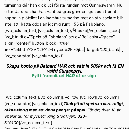
turnering där han gick ut i första rundan mot Gunneswaran. Nu
efter Us-open har han varit på grus grinden igen och tror att
hoppa in plötsligt i en inomhus turnering mot en atp spelare blir
inte lätt. Rätta odds enligt mig runt 1.55 på Fabbiano.
[/vc_column_text][vc_column_text]//Åbacka[/vc_column_text]
[vc_btn title=”Spela på Fabbiano” style=”3d” color=”green”
align=”center” button_block=”true”
link=”url:http%3A%2F%2Ftiny.cc%2Fi70jbz||target:%20_blank|”]
[vc_separator][vc_column_text]
Skapa konto på Bethard HÄR och sätt in 500kr och få EN
valfri Stuganpryl.
Fyll i formuläret HÄR efter sign.
[/vc_column_text][/vc_column][/vc_row][vc_row][vc_column]
[vc_separator][vc_column_text]
Tänk på att spel ska vara roligt,
räkna aldrig med att vinna pengar på spel.
För dig över 18 år
Spelar du för mycket? Ring Stödlinjen: 020-
819100
[/vc_column_text]
[vc_raw_html]JTNDJTIxLS0lMjBUcnVzdEJveCUyMHdpZGdldC