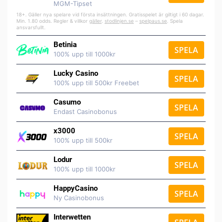
MGM-Tipset
18+. Gäller nya spelare vid första insättningen. Gratisspelet är giltigt i 60 dagar.
Min. 1.80 odds. Regler & villkor
gäller
.
stodlinjen.se
–
spelpaus.se
. Spela
ansvarsfullt.
Betinia
SPELA
100% upp till 1000kr
Lucky Casino
SPELA
100% upp till 500kr Freebet
Casumo
SPELA
Endast Casinobonus
x3000
SPELA
100% upp till 500kr
Lodur
SPELA
100% upp till 1000kr
HappyCasino
SPELA
Ny Casinobonus
Interwetten