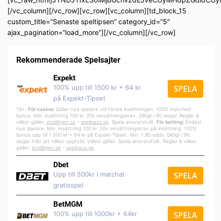
[/vc_column][/vc_row][vc_row][vc_column][td_block_15
custom_title=”Senaste speltipsen” category_id=”5″
ajax_pagination=”load_more”][/vc_column][/vc_row]
Rekommenderade Spelsajter
Expekt
100% upp till 1500 kr + 64 kr
SPELA
på Expekt-Tipset
18+.
För casino:
Gäller nya spelare vid första insättningen. 100% matchad
bonus. Min. insättning 100 kr. 20x omsättningskrav. Giltigt i 90 dagar. Regler &
villkor gäller.
stodlinjen.se
–
spelpa
us.se
. Spela ansvarsfullt.
För betting:
Endast
nya spelare. Min. insättning 100 kr. 20x omsättningskrav på insättning. 100%
bonus upp till 1 500 kr + 64 kr på Expekt-Tipset. Min. 1,80 odds. Giltigt i 90
dagar från att villkor uppfylls. Villkor gäller. Spela ansvarsfullt. Regler & villkor
gäller.
stodlinjen.se
–
spelpaus.se
.
Dbet
Upp till 500kr i matchat
SPELA
gratisspel
BetMGM
100% upp till 1000kr + 64kr
SPELA