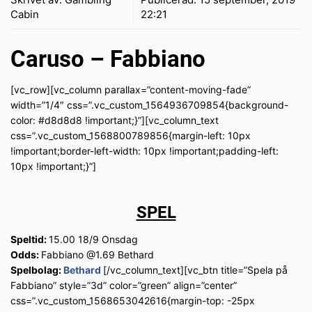
Cabin
22:21
Caruso – Fabbiano
[vc_row][vc_column parallax=”content-moving-fade”
width=”1/4″ css=”.vc_custom_1564936709854{background-
color: #d8d8d8 !important;}”][vc_column_text
css=”.vc_custom_1568800789856{margin-left: 10px
!important;border-left-width: 10px !important;padding-left:
10px !important;}”]
SPEL
Speltid:
15.00 18/9 Onsdag
Odds:
Fabbiano @1.69 Bethard
Spelbolag:
Bethard
[/vc_column_text][vc_btn title=”Spela på
Fabbiano” style=”3d” color=”green” align=”center”
css=”.vc_custom_1568653042616{margin-top: -25px