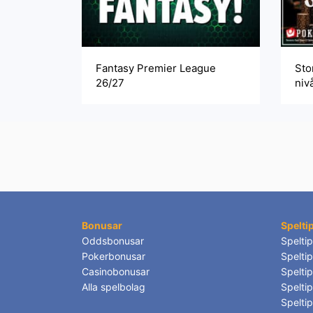
Fantasy Premier League
Sto
26/27
niv
Bonusar
Spelti
Oddsbonusar
Speltip
Pokerbonusar
Spelti
Casinobonusar
Spelti
Alla spelbolag
Speltip
Spelti