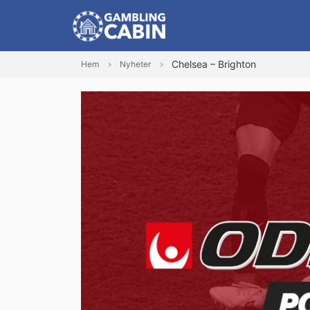
Chelsea – Brighton
Hem
Nyheter