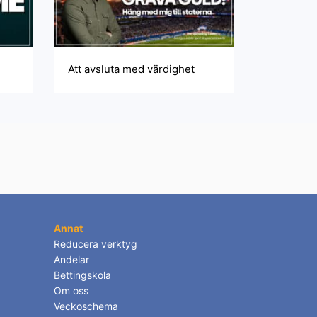
Att avsluta med värdighet
Annat
Reducera verktyg
Andelar
Bettingskola
Om oss
Veckoschema