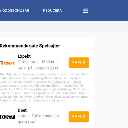
ODDSBONUSAR
REDUCERA
Rekommenderade Spelsajter
Expekt
100% upp till 1500 kr +
SPELA
64 kr på Expekt-Tipset
18+.
För casino:
Gäller nya spelare vid första insättningen. 100%
matchad bonus. Min. insättning 100 kr. 20x omsättningskrav.
Giltigt i 90 dagar. Regler & villkor gäller.
stodlinjen.se
–
spelpa
us.se
. Spela ansvarsfullt.
För betting:
Endast nya spelare. Min.
insättning 100 kr. 20x omsättningskrav på insättning. 100% bonus
upp till 1 500 kr + 64 kr på Expekt-Tipset. Min. 1,80 odds. Giltigt i
90 dagar från att villkor uppfylls. Villkor gäller. Spela ansvarsfullt.
Regler & villkor gäller.
stodlinjen.se
–
spelpaus.se
.
Dbet
Upp till 500kr i matchat
SPELA
gratisspel