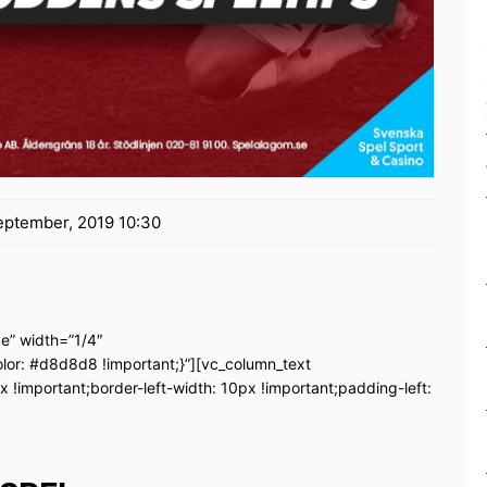
eptember, 2019 10:30
e” width=”1/4″
r: #d8d8d8 !important;}”][vc_column_text
!important;border-left-width: 10px !important;padding-left: