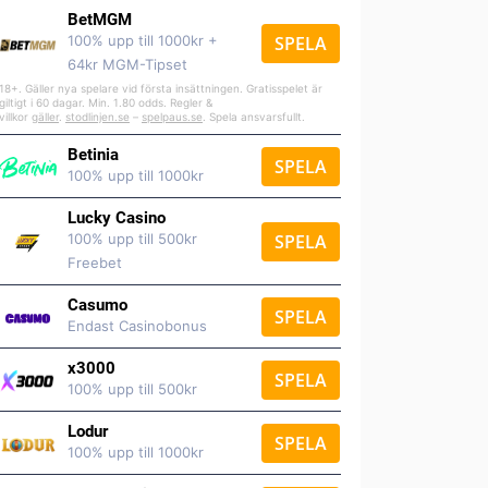
BetMGM
100% upp till 1000kr +
SPELA
64kr MGM-Tipset
18+. Gäller nya spelare vid första insättningen. Gratisspelet är
giltigt i 60 dagar. Min. 1.80 odds. Regler &
villkor
gäller
.
stodlinjen.se
–
spelpaus.se
. Spela ansvarsfullt.
Betinia
SPELA
100% upp till 1000kr
Lucky Casino
100% upp till 500kr
SPELA
Freebet
Casumo
SPELA
Endast Casinobonus
x3000
SPELA
100% upp till 500kr
Lodur
SPELA
100% upp till 1000kr