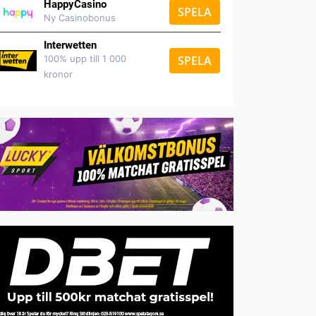
HappyCasino
t:%20_blank|”]
SPELA
Ny Casinobonus
Interwetten
100% upp till 1 000
SPELA
kronor