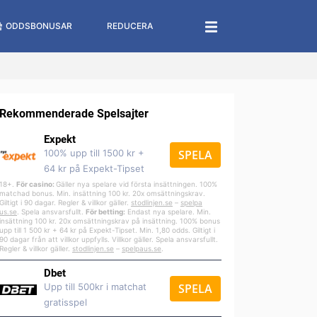
ODDSBONUSAR
REDUCERA
Rekommenderade Spelsajter
Expekt
100% upp till 1500 kr +
SPELA
64 kr på Expekt-Tipset
18+.
För casino:
Gäller nya spelare vid första insättningen. 100%
matchad bonus. Min. insättning 100 kr. 20x omsättningskrav.
Giltigt i 90 dagar. Regler & villkor gäller.
stodlinjen.se
–
spelpa
us.se
. Spela ansvarsfullt.
För betting:
Endast nya spelare. Min.
insättning 100 kr. 20x omsättningskrav på insättning. 100% bonus
upp till 1 500 kr + 64 kr på Expekt-Tipset. Min. 1,80 odds. Giltigt i
90 dagar från att villkor uppfylls. Villkor gäller. Spela ansvarsfullt.
Regler & villkor gäller.
stodlinjen.se
–
spelpaus.se
.
Dbet
Upp till 500kr i matchat
SPELA
gratisspel