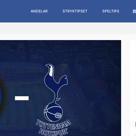
ANDELAR
STRYKTIPSET
SPELTIPS