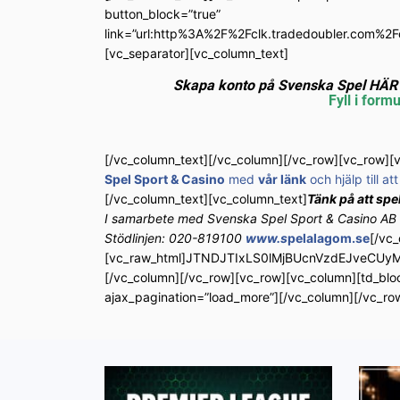
button_block=”true”
link=”url:http%3A%2F%2Fclk.tradedoubler.co
[vc_separator][vc_column_text]
Skapa konto på Svenska Spel HÄR oc
Fyll i form
[/vc_column_text][/vc_column][/vc_row][vc_row][
Spel Sport & Casino
med
vår länk
och hjälp till a
[/vc_column_text][vc_column_text]
Tänk på att spe
I samarbete med Svenska Spel Sport & Casino AB S
Stödlinjen: 020-819100
www.s
pelalagom.se
[/vc
[vc_raw_html]JTNDJTIxLS0lMjBUcnVzdEJveC
[/vc_column][/vc_row][vc_row][vc_column][td_bloc
ajax_pagination=”load_more”][/vc_column][/vc_ro