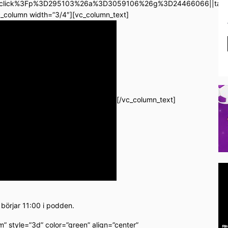
m%2Fclick%3Fp%3D295103%26a%3D3059106%26g%3D24466066||targe
c_column width=”3/4″][vc_column_text]
[/vc_column_text]
börjar 11:00 i podden.
m” style=”3d” color=”green” align=”center”