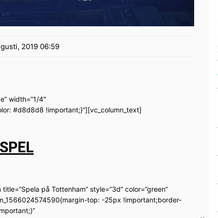
gusti, 2019 06:59
e” width=”1/4″
r: #d8d8d8 !important;}”][vc_column_text]
SPEL
 title=”Spela på Tottenham” style=”3d” color=”green”
tom_1566024574590{margin-top: -25px !important;border-
mportant;}”