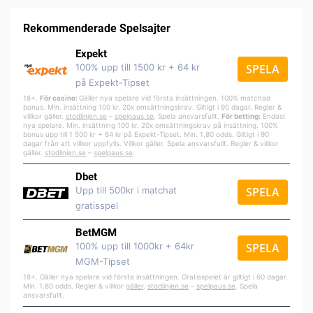
Rekommenderade Spelsajter
Expekt
100% upp till 1500 kr + 64 kr
SPELA
på Expekt-Tipset
18+.
För casino:
Gäller nya spelare vid första insättningen. 100% matchad
bonus. Min. insättning 100 kr. 20x omsättningskrav. Giltigt i 90 dagar. Regler &
villkor gäller.
stodlinjen.se
–
spelpa
us.se
. Spela ansvarsfullt.
För betting:
Endast
nya spelare. Min. insättning 100 kr. 20x omsättningskrav på insättning. 100%
bonus upp till 1 500 kr + 64 kr på Expekt-Tipset. Min. 1,80 odds. Giltigt i 90
dagar från att villkor uppfylls. Villkor gäller. Spela ansvarsfullt. Regler & villkor
gäller.
stodlinjen.se
–
spelpaus.se
.
Dbet
Upp till 500kr i matchat
SPELA
gratisspel
BetMGM
100% upp till 1000kr + 64kr
SPELA
MGM-Tipset
18+. Gäller nya spelare vid första insättningen. Gratisspelet är giltigt i 60 dagar.
Min. 1.80 odds. Regler & villkor
gäller
.
stodlinjen.se
–
spelpaus.se
. Spela
ansvarsfullt.