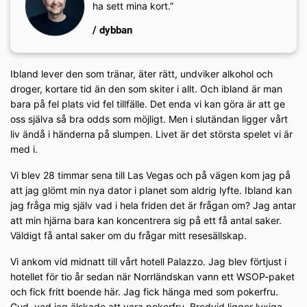
ha sett mina kort.”
/ dybban
Ibland lever den som tränar, äter rätt, undviker alkohol och
droger, kortare tid än den som skiter i allt. Och ibland är man
bara på fel plats vid fel tillfälle. Det enda vi kan göra är att ge
oss själva så bra odds som möjligt. Men i slutändan ligger vårt
liv ändå i händerna på slumpen. Livet är det största spelet vi är
med i.
Vi blev 28 timmar sena till Las Vegas och på vägen kom jag på
att jag glömt min nya dator i planet som aldrig lyfte. Ibland kan
jag fråga mig själv vad i hela friden det är frågan om? Jag antar
att min hjärna bara kan koncentrera sig på ett få antal saker.
Väldigt få antal saker om du frågar mitt resesällskap.
Vi ankom vid midnatt till vårt hotell Palazzo. Jag blev förtjust i
hotellet för tio år sedan när Norrländskan vann ett WSOP-paket
och fick fritt boende här. Jag fick hänga med som pokerfru.
Gud, vad jag älskade att vara pokerfru. Bredvid ligger lyxiga