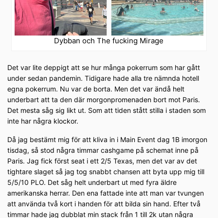
Dybban och The fucking Mirage
Det var lite deppigt att se hur många pokerrum som har gått
under sedan pandemin. Tidigare hade alla tre nämnda hotell
egna pokerrum. Nu var de borta. Men det var ändå helt
underbart att ta den där morgonpromenaden bort mot Paris.
Det mesta såg sig likt ut. Som att tiden stått stilla i staden som
inte har några klockor.
Då jag bestämt mig för att kliva in i Main Event dag 1B imorgon
tisdag, så stod några timmar cashgame på schemat inne på
Paris. Jag fick först seat i ett 2/5 Texas, men det var av det
tightare slaget så jag tog snabbt chansen att byta upp mig till
5/5/10 PLO. Det såg helt underbart ut med fyra äldre
amerikanska herrar. Den ena fattade inte att man var tvungen
att använda två kort i handen för att bilda sin hand. Efter två
timmar hade jag dubblat min stack från 1 till 2k utan några