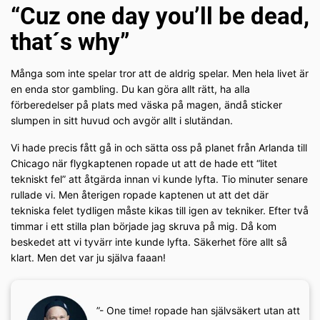
“Cuz one day you’ll be dead,
that´s why”
Många som inte spelar tror att de aldrig spelar. Men hela livet är
en enda stor gambling. Du kan göra allt rätt, ha alla
förberedelser på plats med väska på magen, ändå sticker
slumpen in sitt huvud och avgör allt i slutändan.
Vi hade precis fått gå in och sätta oss på planet från Arlanda till
Chicago när flygkaptenen ropade ut att de hade ett “litet
tekniskt fel” att åtgärda innan vi kunde lyfta. Tio minuter senare
rullade vi. Men återigen ropade kaptenen ut att det där
tekniska felet tydligen måste kikas till igen av tekniker. Efter två
timmar i ett stilla plan började jag skruva på mig. Då kom
beskedet att vi tyvärr inte kunde lyfta. Säkerhet före allt så
klart. Men det var ju själva faaan!
”- One time! ropade han självsäkert utan att