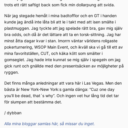
trots ett rätt saftigt back som fick min dollarpung att svida.
När jag stegade hemåt i mina badtofflor och en GT i handen
kunde jag ändå inte låta bli att le i takt med att isen smälte i
plastmuggen. Jag tyckte att jag spelade rätt bra, gav mig själv
bra odds, och då är det lättare att ta en torsk-sittning. Jag har
minst åtta dagar kvar i stan. Imorrn väntar världens roligaste
pokerturnering, WSOP Main Event, och ikväll ska vi gå till ett av
mina favoritställen, CUT, och käka kött som smälter i
gomseglet. Jag hade inte kunnat se mig själv i spegeln om jag
gick runt och gnällde med den presentsäcken av möjligheter på
ryggen.
Det finns många anledningar att vara här i Las Vegas. Men den
bästa är New York-New York:s gamla dänga: “Cuz one day
you’ll be dead, that´s why”. Och ingen vet hur lång tid det tar
för slumpen att bestämma det.
/ dybban
Alla mina bloggar samlas här, så missar du inget.