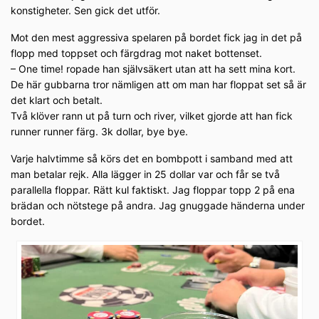
konstigheter. Sen gick det utför.
Mot den mest aggressiva spelaren på bordet fick jag in det på
flopp med toppset och färgdrag mot naket bottenset.
– One time! ropade han självsäkert utan att ha sett mina kort.
De här gubbarna tror nämligen att om man har floppat set så är
det klart och betalt.
Två klöver rann ut på turn och river, vilket gjorde att han fick
runner runner färg. 3k dollar, bye bye.
Varje halvtimme så körs det en bombpott i samband med att
man betalar rejk. Alla lägger in 25 dollar var och får se två
parallella floppar. Rätt kul faktiskt. Jag floppar topp 2 på ena
brädan och nötstege på andra. Jag gnuggade händerna under
bordet.