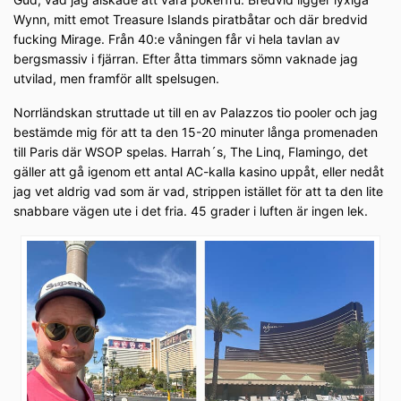
Wynn, mitt emot Treasure Islands piratbåtar och där bredvid
fucking Mirage. Från 40:e våningen får vi hela tavlan av
bergsmassiv i fjärran. Efter åtta timmars sömn vaknade jag
utvilad, men framför allt spelsugen.
Norrländskan struttade ut till en av Palazzos tio pooler och jag
bestämde mig för att ta den 15-20 minuter långa promenaden
till Paris där WSOP spelas. Harrah´s, The Linq, Flamingo, det
gäller att gå igenom ett antal AC-kalla kasino uppåt, eller nedåt
jag vet aldrig vad som är vad, strippen istället för att ta den lite
snabbare vägen ute i det fria. 45 grader i luften är ingen lek.