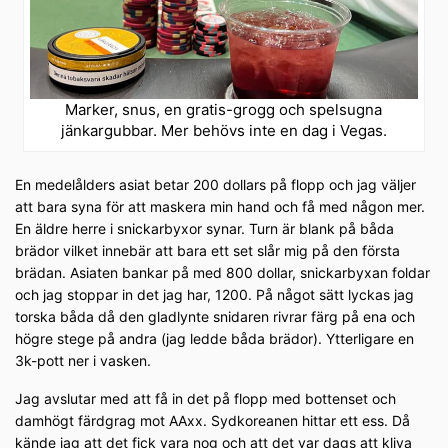
Marker, snus, en gratis-grogg och spelsugna
jänkargubbar. Mer behövs inte en dag i Vegas.
En medelålders asiat betar 200 dollars på flopp och jag väljer
att bara syna för att maskera min hand och få med någon mer.
En äldre herre i snickarbyxor synar. Turn är blank på båda
brädor vilket innebär att bara ett set slår mig på den första
brädan. Asiaten bankar på med 800 dollar, snickarbyxan foldar
och jag stoppar in det jag har, 1200. På något sätt lyckas jag
torska båda då den gladlynte snidaren rivrar färg på ena och
högre stege på andra (jag ledde båda brädor). Ytterligare en
3k-pott ner i vasken.
Jag avslutar med att få in det på flopp med bottenset och
damhögt färdgrag mot AAxx. Sydkoreanen hittar ett ess. Då
kände jag att det fick vara nog och att det var dags att kliva