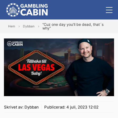
“Cuz one day you’ll be dead, that´s
Hem
Dybban
why”
Skrivet av:
Dybban
Publicerad:
4 juli, 2023 12:02