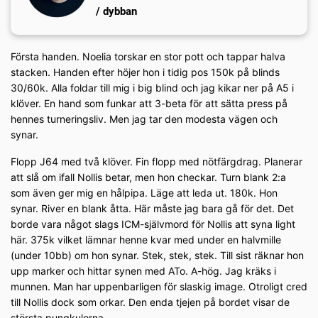
/ dybban
Första handen. Noelia torskar en stor pott och tappar halva
stacken. Handen efter höjer hon i tidig pos 150k på blinds
30/60k. Alla foldar till mig i big blind och jag kikar ner på A5 i
klöver. En hand som funkar att 3-beta för att sätta press på
hennes turneringsliv. Men jag tar den modesta vägen och
synar.
Flopp J64 med två klöver. Fin flopp med nötfärgdrag. Planerar
att slå om ifall Nollis betar, men hon checkar. Turn blank 2:a
som även ger mig en hålpipa. Läge att leda ut. 180k. Hon
synar. River en blank åtta. Här måste jag bara gå för det. Det
borde vara något slags ICM-självmord för Nollis att syna light
här. 375k vilket lämnar henne kvar med under en halvmille
(under 10bb) om hon synar. Stek, stek, stek. Till sist räknar hon
upp marker och hittar synen med ATo. A-hög. Jag kräks i
munnen. Man har uppenbarligen för slaskig image. Otroligt cred
till Nollis dock som orkar. Den enda tjejen på bordet visar de
största pungkulorna.