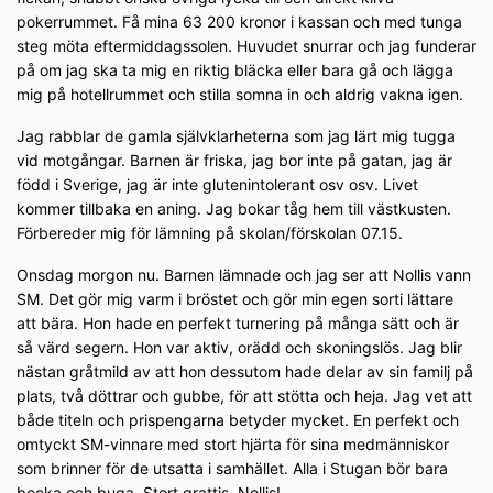
pokerrummet. Få mina 63 200 kronor i kassan och med tunga
steg möta eftermiddagssolen. Huvudet snurrar och jag funderar
på om jag ska ta mig en riktig bläcka eller bara gå och lägga
mig på hotellrummet och stilla somna in och aldrig vakna igen.
Jag rabblar de gamla självklarheterna som jag lärt mig tugga
vid motgångar. Barnen är friska, jag bor inte på gatan, jag är
född i Sverige, jag är inte glutenintolerant osv osv. Livet
kommer tillbaka en aning. Jag bokar tåg hem till västkusten.
Förbereder mig för lämning på skolan/förskolan 07.15.
Onsdag morgon nu. Barnen lämnade och jag ser att Nollis vann
SM. Det gör mig varm i bröstet och gör min egen sorti lättare
att bära. Hon hade en perfekt turnering på många sätt och är
så värd segern. Hon var aktiv, orädd och skoningslös. Jag blir
nästan gråtmild av att hon dessutom hade delar av sin familj på
plats, två döttrar och gubbe, för att stötta och heja. Jag vet att
både titeln och prispengarna betyder mycket. En perfekt och
omtyckt SM-vinnare med stort hjärta för sina medmänniskor
som brinner för de utsatta i samhället. Alla i Stugan bör bara
bocka och buga. Stort grattis, Nollis!