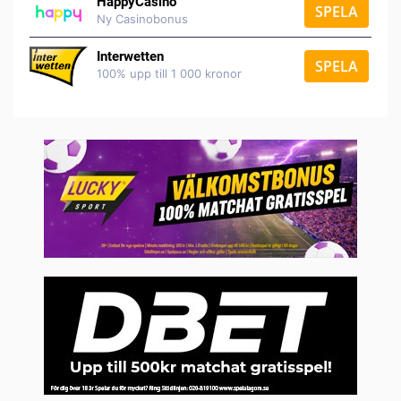
HappyCasino
SPELA
Ny Casinobonus
Interwetten
SPELA
100% upp till 1 000 kronor