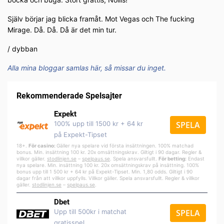
Själv börjar jag blicka framåt. Mot Vegas och The fucking
Mirage. Då. Då. Då är det min tur.
/ dybban
Alla mina bloggar samlas här, så missar du inget.
Rekommenderade Spelsajter
Expekt
100% upp till 1500 kr + 64 kr
SPELA
på Expekt-Tipset
18+.
För casino:
Gäller nya spelare vid första insättningen. 100% matchad
bonus. Min. insättning 100 kr. 20x omsättningskrav. Giltigt i 90 dagar. Regler &
villkor gäller.
stodlinjen.se
–
spelpa
us.se
. Spela ansvarsfullt.
För betting:
Endast
nya spelare. Min. insättning 100 kr. 20x omsättningskrav på insättning. 100%
bonus upp till 1 500 kr + 64 kr på Expekt-Tipset. Min. 1,80 odds. Giltigt i 90
dagar från att villkor uppfylls. Villkor gäller. Spela ansvarsfullt. Regler & villkor
gäller.
stodlinjen.se
–
spelpaus.se
.
Dbet
Upp till 500kr i matchat
SPELA
gratisspel