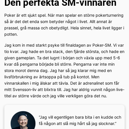
Den perfekta SM-vinnaren
Poker är ett sjukt spel. När man spelar en större pokerturnering
så är det det enda som betyder något i livet. Allt annat är
prassel, grå massa och obetydligt. Hela sinnet, hela livet ligger i
potten.
Jag kom in med starkt psyke till finaldagen av Poker-SM. Vi var
tio kvar. Jag hade en bra stack, den fjärde största, och hade en
given gameplan. Ta det lugnt i början och växla upp med 5-6
kvar då pengarna började bli större. Pengarna var inte min
stora morot denna dag. Jag har så jag klarar mig med en
livsförbrukning av ärtsoppa på tub på kontot. Men
vinnarskallen i mig älskar att tävla. Det är adrenalinet som får
mitt Svensson-liv att blixtra till. Jag har aldrig vunnit någon live-
titel av större värde och jag ville verkligen göra det nu.
”Jag vill egentligen bara bita i en kudde och
få någon att slå mig hårt så jag slocknar.”