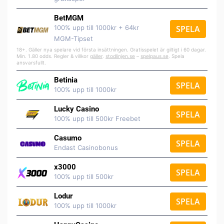
BetMGM
100% upp till 1000kr + 64kr
SPELA
MGM-Tipset
18+. Gäller nya spelare vid första insättningen. Gratisspelet är giltigt i 60 dagar.
Min. 1.80 odds. Regler & villkor
gäller
.
stodlinjen.se
–
spelpaus.se
. Spela
ansvarsfullt.
Betinia
SPELA
100% upp till 1000kr
Lucky Casino
SPELA
100% upp till 500kr Freebet
Casumo
SPELA
Endast Casinobonus
x3000
SPELA
100% upp till 500kr
Lodur
SPELA
100% upp till 1000kr