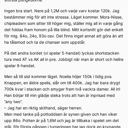
Ingen bra start. Nere på 1,2M och varje varv kostar 120k. Jag
bestämmer mig för att inte stressa. Läget kommer. Mora-Nisse,
chipleadern som sitter till höger mig, ställer mig all in varje gång
det foldas fram honom på lilla blind. Mitt kortsnitt gör det enkelt
för mig. 84o, 24o, 93o osv. Det finns inget annat att göra än att
ha tålamod och ta de chanser som uppstår.
På det andra bordet (vi spelar 5-handat) lyckas shortstacken
tura med AT vs AK all in pre. Jobbigt när man är short och hellre
spelar 9-handat.
Men så till sist kommer läget. Noelia höjer 150k i tidig pos.
Knappen, en äldre spelis, slår om till 400k. Jag har bara drygt
700k kvar i stacken och smyger fram två vackra damer. All in!
Han börjar till min glädje steka trots att han är inprisad med
”any two”.
– Jag har en riktig skithand, säger herren.
Men med tanke på pottoddsen är synen given och han viker
upp 86o. Potten är på 1,6M och jag är tillbaka i spelet om det
står. För första gången i turneringen har jag dock en krypande