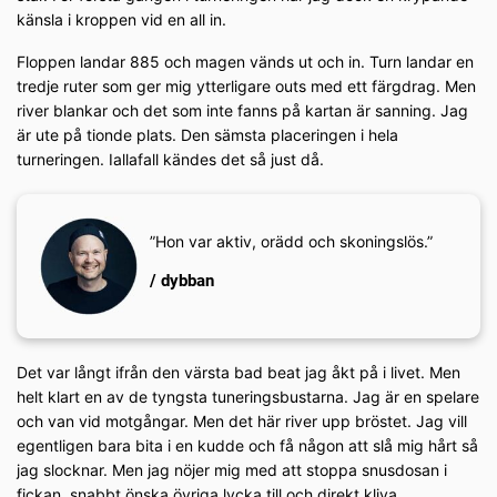
känsla i kroppen vid en all in.
Floppen landar 885 och magen vänds ut och in. Turn landar en
tredje ruter som ger mig ytterligare outs med ett färgdrag. Men
river blankar och det som inte fanns på kartan är sanning. Jag
är ute på tionde plats. Den sämsta placeringen i hela
turneringen. Iallafall kändes det så just då.
”Hon var aktiv, orädd och skoningslös.”
/ dybban
Det var långt ifrån den värsta bad beat jag åkt på i livet. Men
helt klart en av de tyngsta tuneringsbustarna. Jag är en spelare
och van vid motgångar. Men det här river upp bröstet. Jag vill
egentligen bara bita i en kudde och få någon att slå mig hårt så
jag slocknar. Men jag nöjer mig med att stoppa snusdosan i
fickan, snabbt önska övriga lycka till och direkt kliva