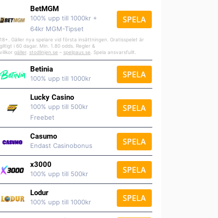
BetMGM
100% upp till 1000kr +
SPELA
64kr MGM-Tipset
18+. Gäller nya spelare vid första insättningen. Gratisspelet är
giltigt i 60 dagar. Min. 1.80 odds. Regler &
villkor
gäller
.
stodlinjen.se
–
spelpaus.se
. Spela ansvarsfullt.
Betinia
9||target:%20_blank|”]
SPELA
100% upp till 1000kr
Lucky Casino
100% upp till 500kr
SPELA
Freebet
Casumo
SPELA
Endast Casinobonus
x3000
SPELA
100% upp till 500kr
Lodur
SPELA
100% upp till 1000kr