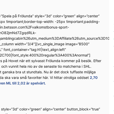
=”Spela på Frölunda” style=”3d” color=”green” align=”center”
x !important;border-top-width: -25px !important;padding-
2Fin.betsson.com%2Fvalkomstbonus-sport-
mO82jmNd7ZgqdRLk-
lingcabin%26utm_medium%3DAffiliate%26utm_source%3D1020630
c_column width=”3/4″][vc_single_image image=”8500″
font_container=”tag:h1|text_align:left”
r%2C700|font_style:400%20regular%3A400%3Anormal”]
ntas på Hovet när ett sylvasst Frölunda kommer på besök. Efter
 och vunnit hela nio av de senaste tio matcherna i SHL.
t ganska bra ut stundtals. Nu är det dock tuffaste möjliga
a ska vara små favoriter här. Vi hittar otroliga oddset
2,70
en ML till 2,02 är spelvärt.
 style=”3d” color=”green” align=”center” button_block=”true”