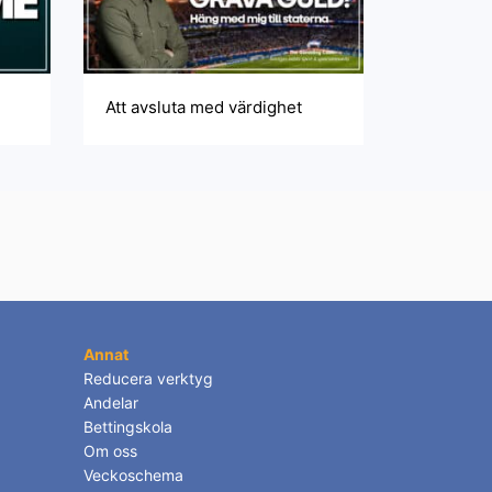
Att avsluta med värdighet
Annat
Reducera verktyg
Andelar
Bettingskola
Om oss
Veckoschema