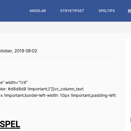
ANDELAR
STRYKTIPSET
SPELTIPS
ktober, 2019 08:02
e” width=”1/4″
r: #d8d8d8 !important;}”][vc_column_text
!important;border-left-width: 10px !important;padding-left:
SPEL