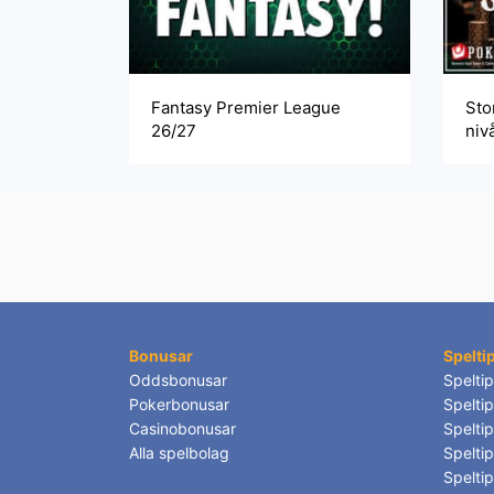
Fantasy Premier League
Sto
26/27
niv
Bonusar
Spelti
Oddsbonusar
Speltip
Pokerbonusar
Spelti
Casinobonusar
Spelti
Alla spelbolag
Speltip
Spelti