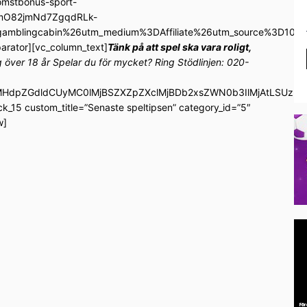
omstbonus-sport-
mO82jmNd7ZgqdRLk-
lingcabin%26utm_medium%3DAffiliate%26utm_source%3D1020630
arator][vc_column_text]
Tänk på att spel ska vara roligt,
g över 18 år Spelar du för mycket? Ring Stödlinjen: 020-
UyMHdpZGdldCUyMC0lMjBSZXZpZXclMjBDb2xsZWN0b3IlMjAtLSUz
k_15 custom_title=”Senaste speltipsen” category_id=”5″
w]