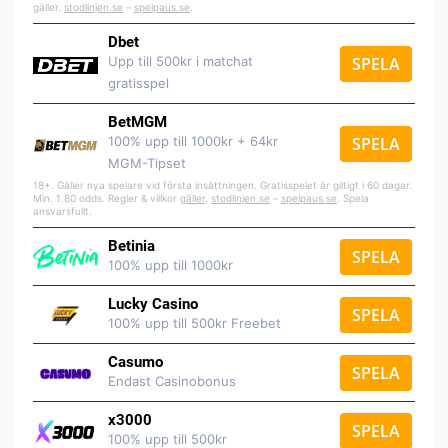
gäller.
stodlinjen.se
–
spelpaus.se
.
Dbet
Upp till 500kr i matchat
SPELA
gratisspel
BetMGM
100% upp till 1000kr + 64kr
SPELA
MGM-Tipset
18+. Gäller nya spelare vid första insättningen. Gratisspelet är giltigt i 60 dagar.
Min. 1.80 odds. Regler & villkor
gäller
.
stodlinjen.se
–
spelpaus.se
. Spela
ansvarsfullt.
Betinia
SPELA
100% upp till 1000kr
Lucky Casino
SPELA
100% upp till 500kr Freebet
Casumo
SPELA
Endast Casinobonus
x3000
SPELA
100% upp till 500kr