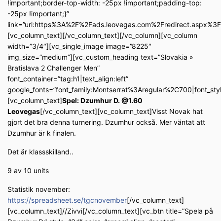
!important;border-top-width: -25px !important;padding-top:
-25px !important;}”
link=”url:https%3A%2F%2Fads.leovegas.com%2Fredirect.aspx%
[vc_column_text]
[/vc_column_text][/vc_column][vc_column
width=”3/4″][vc_single_image image=”8225″
img_size=”medium”][vc_custom_heading text=”Slovakia »
Bratislava 2 Challenger Men”
font_container=”tag:h1|text_align:left”
google_fonts=”font_family:Montserrat%3Aregular%2C700|font_s
[vc_column_text]
Spel: Dzumhur D. @1.60
Leovegas
[/vc_column_text][vc_column_text]Visst Novak hat
gjort det bra denna turnering. Dzumhur också. Mer väntat att
Dzumhur är k finalen.
Det är klassskilland..
9 av 10 units
Statistik november:
https://spreadsheet.se/tgcnovember
[/vc_column_text]
[vc_column_text]//Zivvi[/vc_column_text][vc_btn title=”Spela på