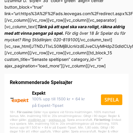
Dzumhur D.” style=”3d” color=”green” align=”center”
button_block=”true”
link=”url:https%3A%2F%2Fads.leovegas.com%2Fredirect.aspx%
[/vc_column][/vc_row][vc_row][vc_column][vc_separator]
[vc_column_text]
Tänk på att spel ska vara roligt, räkna aldrig
med att vinna pengar på spel.
För dig över 18 år Spelar du för
mycket? Ring Stödlinjen: 020-819100
[/vc_column_text]
[vc_raw_html]JTNDJTIxLS0lMjBUcnVzdEJveCUyMHdpZGdldC
[/vc_column][/vc_row][vc_row][vc_column][td_block_15
custom_title=”Senaste speltipsen” category_id=”5″
ajax_pagination=”load_more”][/vc_column][/vc_row]
Rekommenderade Spelsajter
Expekt
100% upp till 1500 kr + 64 kr
SPELA
på Expekt-Tipset
18+.
För casino:
Gäller nya spelare vid första insättningen. 100% matchad
bonus. Min. insättning 100 kr. 20x omsättningskrav. Giltigt i 90 dagar. Regler &
villkor gäller.
stodlinjen.se
–
spelpa
us.se
. Spela ansvarsfullt.
För betting:
Endast
nya spelare. Min. insättning 100 kr. 20x omsättningskrav på insättning. 100%
bonus upp till 1 500 kr + 64 kr på Expekt-Tipset. Min. 1,80 odds. Giltigt i 90
dagar från att villkor uppfylls. Villkor gäller. Spela ansvarsfullt. Regler & villkor