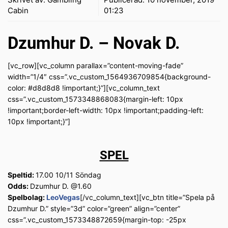
Cabin
01:23
Dzumhur D. – Novak D.
[vc_row][vc_column parallax=”content-moving-fade”
width=”1/4″ css=”.vc_custom_1564936709854{background-
color: #d8d8d8 !important;}”][vc_column_text
css=”.vc_custom_1573348868083{margin-left: 10px
!important;border-left-width: 10px !important;padding-left:
10px !important;}”]
SPEL
Speltid:
17.00 10/11 Söndag
Odds:
Dzumhur D. @1.60
Spelbolag:
LeoVegas
[/vc_column_text][vc_btn title=”Spela på
Dzumhur D.” style=”3d” color=”green” align=”center”
css=”.vc_custom_1573348872659{margin-top: -25px