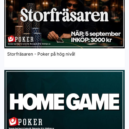
Storfräsaren - Poker på hög nivå!