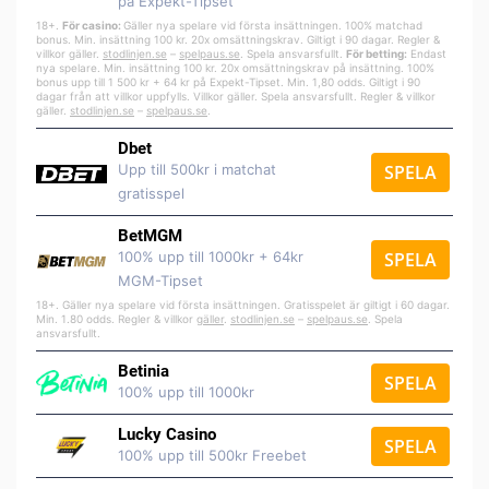
på Expekt-Tipset
18+.
För casino:
Gäller nya spelare vid första insättningen. 100% matchad
bonus. Min. insättning 100 kr. 20x omsättningskrav. Giltigt i 90 dagar. Regler &
villkor gäller.
stodlinjen.se
–
spelpa
us.se
. Spela ansvarsfullt.
För betting:
Endast
nya spelare. Min. insättning 100 kr. 20x omsättningskrav på insättning. 100%
bonus upp till 1 500 kr + 64 kr på Expekt-Tipset. Min. 1,80 odds. Giltigt i 90
dagar från att villkor uppfylls. Villkor gäller. Spela ansvarsfullt. Regler & villkor
gäller.
stodlinjen.se
–
spelpaus.se
.
Dbet
Upp till 500kr i matchat
SPELA
gratisspel
BetMGM
100% upp till 1000kr + 64kr
SPELA
MGM-Tipset
18+. Gäller nya spelare vid första insättningen. Gratisspelet är giltigt i 60 dagar.
Min. 1.80 odds. Regler & villkor
gäller
.
stodlinjen.se
–
spelpaus.se
. Spela
ansvarsfullt.
Betinia
SPELA
100% upp till 1000kr
Lucky Casino
SPELA
100% upp till 500kr Freebet