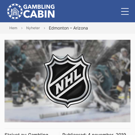
Edmonton – Arizona
Hem
Nyheter
Skrivet av:
Gambling
Publicerad:
4 november, 2019