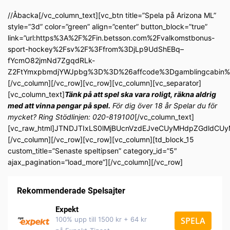
//Åbacka[/vc_column_text][vc_btn title=”Spela på Arizona ML”
style=”3d” color=”green” align=”center” button_block=”true”
link=”url:https%3A%2F%2Fin.betsson.com%2Fvalkomstbonus-
sport-hockey%2Fsv%2F%3Ffrom%3DjLp9UdShEBq–
fYcmO82jmNd7ZgqdRLk-
Z2FtYmxpbmdjYWJpbg%3D%3D%26affcode%3Dgamblingcabin%26u
[/vc_column][/vc_row][vc_row][vc_column][vc_separator]
[vc_column_text]
Tänk på att spel ska vara roligt, räkna aldrig
med att vinna pengar på spel.
För dig över 18 år Spelar du för
mycket? Ring Stödlinjen: 020-819100
[/vc_column_text]
[vc_raw_html]JTNDJTIxLS0lMjBUcnVzdEJveCUyMHdpZGdldC
[/vc_column][/vc_row][vc_row][vc_column][td_block_15
custom_title=”Senaste speltipsen” category_id=”5″
ajax_pagination=”load_more”][/vc_column][/vc_row]
Rekommenderade Spelsajter
Expekt
100% upp till 1500 kr + 64 kr
SPELA