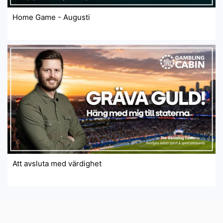
Home Game - Augusti
Att avsluta med värdighet