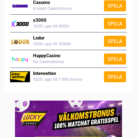
Casumo
SPELA
Endast Casinobonus
x3000
SPELA
100% upp till 500kr
Lodur
SPELA
100% upp till 1000kr
HappyCasino
SPELA
Ny Casinobonus
Interwetten
SPELA
100% upp till 1 000 kronor