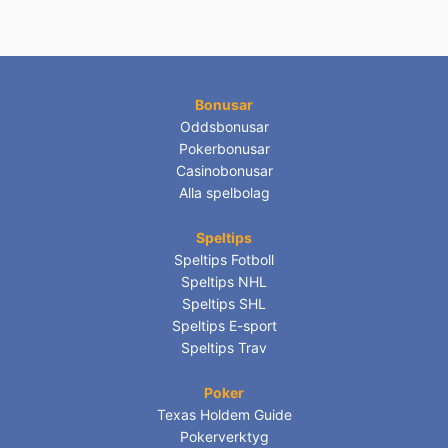
Bonusar
Oddsbonusar
Pokerbonusar
Casinobonusar
Alla spelbolag
Speltips
Speltips Fotboll
Speltips NHL
Speltips SHL
Speltips E-sport
Speltips Trav
Poker
Texas Holdem Guide
Pokerverktyg