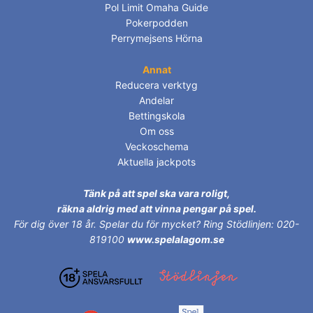
Pol Limit Omaha Guide
Pokerpodden
Perrymejsens Hörna
Annat
Reducera verktyg
Andelar
Bettingskola
Om oss
Veckoschema
Aktuella jackpots
Tänk på att spel ska vara roligt,
räkna aldrig med att vinna pengar på spel.
För dig över 18 år.
Spelar du för mycket? Ring Stödlinjen: 020-
819100
www.spelalagom.se