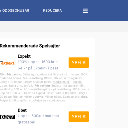
ODDSBONUSAR
REDUCERA
Rekommenderade Spelsajter
Expekt
100% upp till 1500 kr +
SPELA
64 kr på Expekt-Tipset
18+.
För casino:
Gäller nya spelare vid första insättningen. 100%
matchad bonus. Min. insättning 100 kr. 20x omsättningskrav.
Giltigt i 90 dagar. Regler & villkor gäller.
stodlinjen.se
–
spelpa
us.se
. Spela ansvarsfullt.
För betting:
Endast nya spelare. Min.
insättning 100 kr. 20x omsättningskrav på insättning. 100% bonus
upp till 1 500 kr + 64 kr på Expekt-Tipset. Min. 1,80 odds. Giltigt i
90 dagar från att villkor uppfylls. Villkor gäller. Spela ansvarsfullt.
Regler & villkor gäller.
stodlinjen.se
–
spelpaus.se
.
Dbet
Upp till 500kr i matchat
SPELA
gratisspel