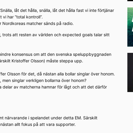
älla, låt det hålla, snälla, låt det hålla fast vi inte förtjänar
vi har ”total kontroll”.
är Nordkoreas matcher sänds på radio.
, trots att resten av världen och expected goals talar sitt
r mindre konsensus om att den svenska speluppbyggnaden
ärskilt Kristoffer Olsson) måste steppa upp.
er Olsson för det, då nästan alla bollar singlar över honom.
, men singlar verkligen bollarna över honom?
ra delar av matcherna hamnar för lågt och att det därför
ent närvarande i spelandet under detta EM. Särskilt
 nästan allt fokus på att vara supporter.