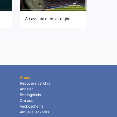
Att avsluta med värdighet
Annat
Reducera verktyg
Andelar
Bettingskola
Om oss
Veckoschema
Aktuella jackpots