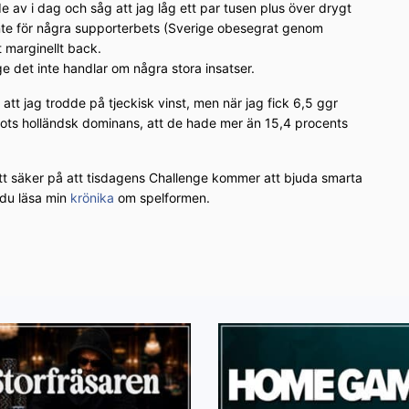
 av i dag och såg att jag låg ett par tusen plus över drygt
inte för några supporterbets (Sverige obesegrat genom
 marginellt back.
nge det inte handlar om några stora insatser.
å att jag trodde på tjeckisk vinst, men när jag fick 6,5 ggr
trots holländsk dominans, att de hade mer än 15,4 procents
ätt säker på att tisdagens Challenge kommer att bjuda smarta
 du läsa min
krönika
om spelformen.