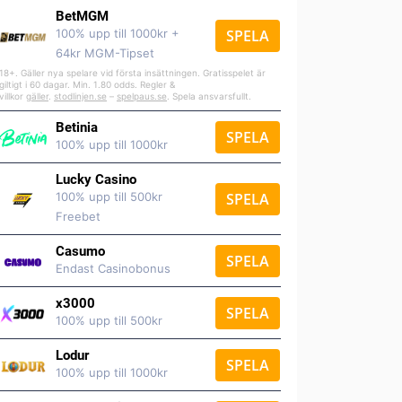
BetMGM
100% upp till 1000kr +
SPELA
64kr MGM-Tipset
18+. Gäller nya spelare vid första insättningen. Gratisspelet är
giltigt i 60 dagar. Min. 1.80 odds. Regler &
villkor
gäller
.
stodlinjen.se
–
spelpaus.se
. Spela ansvarsfullt.
Betinia
SPELA
100% upp till 1000kr
Lucky Casino
100% upp till 500kr
SPELA
Freebet
Casumo
SPELA
Endast Casinobonus
x3000
SPELA
100% upp till 500kr
Lodur
SPELA
100% upp till 1000kr