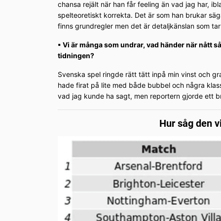
chansa rejält när han får feeling än vad jag har, ibl
spelteoretiskt korrekta. Det är som han brukar säga
finns grundregler men det är detaljkänslan som ta
▪ Vi är många som undrar, vad händer när nått s
tidningen?
Svenska spel ringde rätt tätt inpå min vinst och g
hade firat på lite med både bubbel och några klassi
vad jag kunde ha sagt, men reportern gjorde ett bra
Hur såg den 