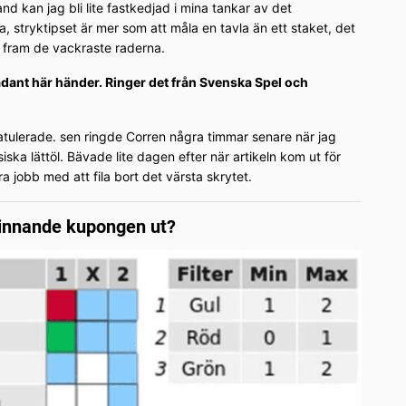
and kan jag bli lite fastkedjad i mina tankar av det
, stryktipset är mer som att måla en tavla än ett staket, det
r fram de vackraste raderna.
ådant här händer. Ringer det från Svenska Spel och
ratulerade. sen ringde Corren några timmar senare när jag
ska lättöl. Bävade lite dagen efter när artikeln kom ut för
 jobb med att fila bort det värsta skrytet.
vinnande kupongen ut?