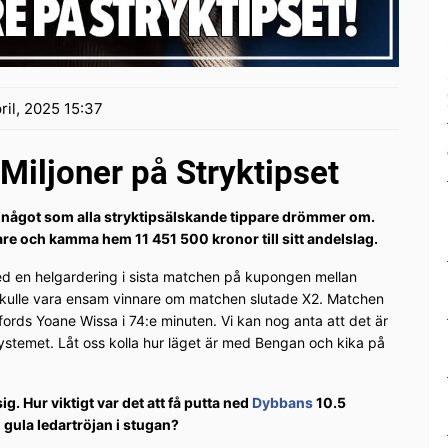
ril, 2025 15:37
Miljoner på Stryktipset
något som alla stryktipsälskande tippare drömmer om.
re och kamma hem 11 451 500 kronor till sitt andelslag.
med en helgardering i sista matchen på kupongen mellan
 skulle vara ensam vinnare om matchen slutade X2. Matchen
entfords Yoane Wissa i 74:e minuten. Vi kan nog anta att det är
stemet. Låt oss kolla hur läget är med Bengan och kika på
ig. Hur viktigt var det att få putta ned
Dybbans
10.5
 gula ledartröjan i stugan?