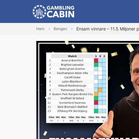
Ensam vinnare – 11.5 Miljoner 
Hem
Bengan