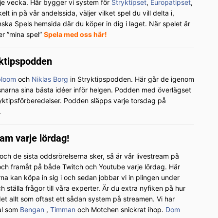
je vecka. Här bygger vi system för
Stryktipset
,
Europatipset
,
elt in på vår andelssida, väljer vilket spel du vill delta i,
nska Spels hemsida där du köper in dig i laget. När spelet är
er ”mina spel”
Spela med oss här!
ktipspodden
bloom
och
Niklas Borg
in Stryktipspodden. Här går de igenom
ssnarna sina bästa idéer inför helgen. Podden med överlägset
tryktipsförberedelser. Podden släpps varje torsdag på
.
am varje lördag!
ch de sista oddsrörelserna sker, så är vår livestream på
och framåt på både Twitch och Youtube varje lördag. Här
a kan köpa in sig i och sedan jobbar vi in plingen under
älla frågor till våra experter. Är du extra nyfiken på hur
t allt som oftast ett sådan system på streamen. Vi har
al som
Bengan
,
Timman
och Motchen snickrat ihop.
Dom