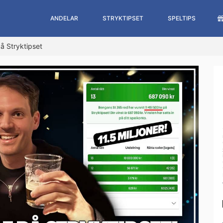
ANDELAR
STRYKTIPSET
SPELTIPS
på Stryktipset