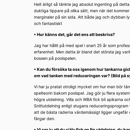
Helt ärligt så tänkte jag absolut ingenting på dett
duktiga tippare på olika sätt, men när det kommer
marginaler på sin sida. Att både jag och dybban l
och fantastiskt
▪ Hur känns det, går det ens att beskriva?
Jag har hållit på med spel i snart 25 år som profess
erfarenhet. Men detta är bland det största jag var
bossen på poolspelen.
▪ Kan du försöka ta oss igenom hur tankarna gic
om vad tanken med reduceringen var? (Bild på s
Vi har ju pratat otroligt mycket om hur man bör tän
spelteorin bakom poolspel. Jag gör ju flera system
högre utdelning. Villa och WBA fick bli spikarna oc
Snittutdelning enligt stugans reduceringsprogram va
att de bästa raderna värdemässigt ligger ungefär d
färgar den.
▪ Vi ser ju att du själv fick en fin utdelning, du h