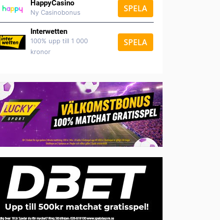
HappyCasino
SPELA
Ny Casinobonus
Interwetten
100% upp till 1 000
SPELA
kronor