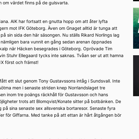
n om värdet finns på de gulsvarta.
dana. AIK har fortsatt en gnutta hopp om att åter lyfta
gern mot IFK Göteborg. Även om Gnaget alltid är tunga att
 på sin sida den här säsongen. Nu ställs Rikard Norlings lag
 de nämligen bara vunnit en gång sedan arenan öppnades
skalp när Häcken besegrades i Göteborg. Oprövade Tim
vin Stuhr Ellegaard tycks inte saknas. Tvåan ser ut att hamna
1X först och främst!
ått ett slut genom Tony Gustavssons intåg i Sundsvall. Inte
 sötma men i senaste striden knep Norrlandslaget tre
tsen inom tre poängs räckhåll för Gustavsson och hans
ligheter trots att Blomqvist/Konate sitter på botbänken. De
 på sina senaste sex allsvenska bortaresor. Senaste fyra
fer för Giffarna. Med tanke på att ettan är hårt åtgången bör