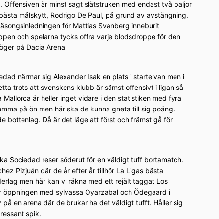
n. Offensiven är minst sagt slätstruken med endast två baljor
 bästa målskytt, Rodrigo De Paul, på grund av avstängning.
äsongsinledningen för Mattias Svanberg inneburit
pen och spelarna tycks offra varje blodsdroppe för den
höger på Dacia Arena.
dad närmar sig Alexander Isak en plats i startelvan men i
tta trots att svenskens klubb är sämst offensivt i ligan så
 Mallorca är heller inget vidare i den statistiken med fyra
emma på ön men här ska de kunna gneta till sig poäng.
e bottenlag. Då är det läge att först och främst gå för
rka Sociedad reser söderut för en väldigt tuff bortamatch.
z Pizjuán där de år efter år tillhör La Ligas bästa
rlag men här kan vi räkna med ett rejält taggat Los
nder öppningen med sylvassa Oyarzabal och Ödegaard i
å en arena där de brukar ha det väldigt tufft. Håller sig
ressant spik.