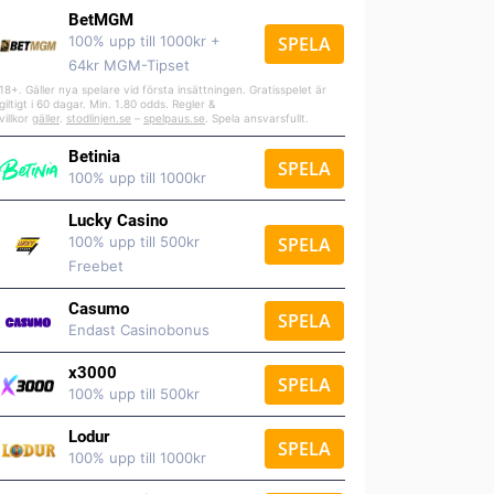
BetMGM
100% upp till 1000kr +
SPELA
64kr MGM-Tipset
18+. Gäller nya spelare vid första insättningen. Gratisspelet är
giltigt i 60 dagar. Min. 1.80 odds. Regler &
villkor
gäller
.
stodlinjen.se
–
spelpaus.se
. Spela ansvarsfullt.
Betinia
SPELA
100% upp till 1000kr
Lucky Casino
100% upp till 500kr
SPELA
Freebet
Casumo
SPELA
Endast Casinobonus
x3000
SPELA
100% upp till 500kr
Lodur
SPELA
100% upp till 1000kr