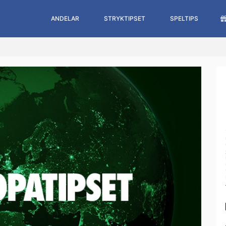
ANDELAR
STRYKTIPSET
SPELTIPS