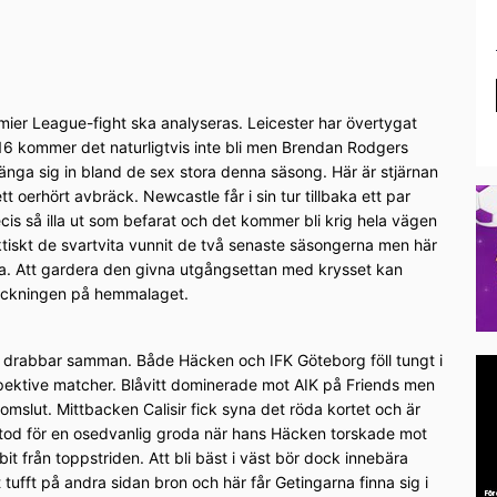
ier League-fight ska analyseras. Leicester har övertygat
/16 kommer det naturligtvis inte bli men Brendan Rodgers
ga sig in bland de sex stora denna säsong. Här är stjärnan
tt oerhört avbräck. Newcastle får i sin tur tillbaka ett par
is så illa ut som befarat och det kommer bli krig hela vägen
ktiskt de svartvita vunnit de två senaste säsongerna men här
 raka. Att gardera den givna utgångsettan med krysset kan
reckningen på hemmalaget.
re drabbar samman. Både Häcken och IFK Göteborg föll tungt i
espektive matcher. Blåvitt dominerade mot AIK på Friends men
slut. Mittbacken Calisir fick syna det röda kortet och är
tod för en osedvanlig groda när hans Häcken torskade mot
t från toppstriden. Att bli bäst i väst bör dock innebära
 tufft på andra sidan bron och här får Getingarna finna sig i