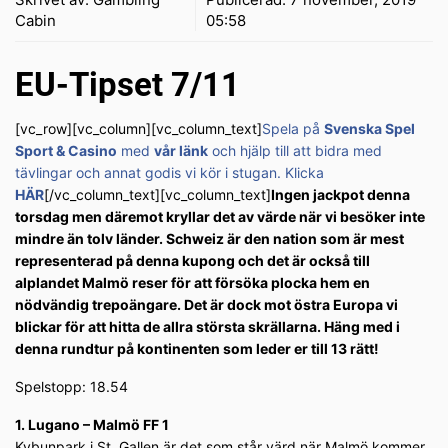
Cabin
05:58
EU-Tipset 7/11
[vc_row][vc_column][vc_column_text]
Spela på
Svenska Spel
Sport & Casino
med
vår länk
och hjälp till att bidra med
tävlingar och annat godis vi kör i stugan. Klicka
HÄR
[/vc_column_text][vc_column_text]
Ingen jackpot denna
torsdag men däremot kryllar det av värde när vi besöker inte
mindre än tolv länder. Schweiz är den nation som är mest
representerad på denna kupong och det är också till
alplandet Malmö reser för att försöka plocka hem en
nödvändig trepoängare. Det är dock mot östra Europa vi
blickar för att hitta de allra största skrällarna. Häng med i
denna rundtur på kontinenten som leder er till 13 rätt!
Spelstopp: 18.54
1. Lugano – Malmö FF 1
Kybunpark i St. Gallen är det som står värd när Malmö kommer