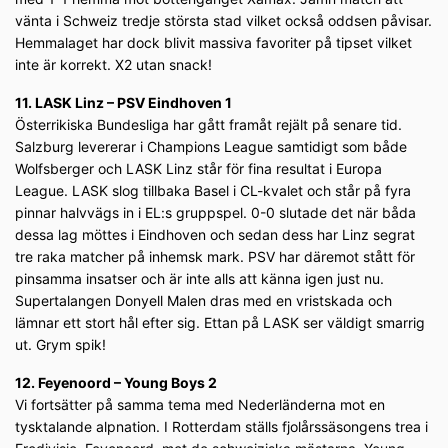
vänta i Schweiz tredje största stad vilket också oddsen påvisar.
Hemmalaget har dock blivit massiva favoriter på tipset vilket
inte är korrekt. X2 utan snack!
11. LASK Linz – PSV Eindhoven 1
Österrikiska Bundesliga har gått framåt rejält på senare tid.
Salzburg levererar i Champions League samtidigt som både
Wolfsberger och LASK Linz står för fina resultat i Europa
League. LASK slog tillbaka Basel i CL-kvalet och står på fyra
pinnar halvvägs in i EL:s gruppspel. 0-0 slutade det när båda
dessa lag möttes i Eindhoven och sedan dess har Linz segrat
tre raka matcher på inhemsk mark. PSV har däremot stått för
pinsamma insatser och är inte alls att känna igen just nu.
Supertalangen Donyell Malen dras med en vristskada och
lämnar ett stort hål efter sig. Ettan på LASK ser väldigt smarrig
ut. Grym spik!
12. Feyenoord – Young Boys 2
Vi fortsätter på samma tema med Nederländerna mot en
tysktalande alpnation. I Rotterdam ställs fjolårssäsongens trea i