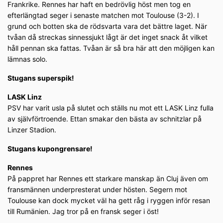
Frankrike. Rennes har haft en bedrövlig höst men tog en
efterlängtad seger i senaste matchen mot Toulouse (3-2). I
grund och botten ska de rödsvarta vara det bättre laget. När
tvåan då streckas sinnessjukt lågt är det inget snack åt vilket
håll pennan ska fattas. Tvåan är så bra här att den möjligen kan
lämnas solo.
Stugans superspik!
LASK Linz
PSV har varit usla på slutet och ställs nu mot ett LASK Linz fulla
av självförtroende. Ettan smakar den bästa av schnitzlar på
Linzer Stadion.
Stugans kupongrensare!
Rennes
På pappret har Rennes ett starkare manskap än Cluj även om
fransmännen underpresterat under hösten. Segern mot
Toulouse kan dock mycket väl ha gett råg i ryggen inför resan
till Rumänien. Jag tror på en fransk seger i öst!