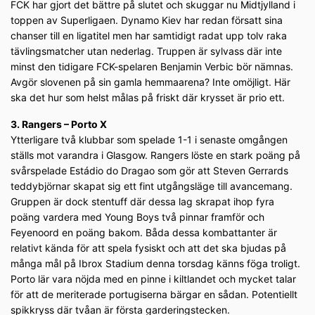
FCK har gjort det bättre på slutet och skuggar nu Midtjylland i
toppen av Superligaen. Dynamo Kiev har redan försatt sina
chanser till en ligatitel men har samtidigt radat upp tolv raka
tävlingsmatcher utan nederlag. Truppen är sylvass där inte
minst den tidigare FCK-spelaren Benjamin Verbic bör nämnas.
Avgör slovenen på sin gamla hemmaarena? Inte omöjligt. Här
ska det hur som helst målas på friskt där krysset är prio ett.
3. Rangers – Porto X
Ytterligare två klubbar som spelade 1-1 i senaste omgången
ställs mot varandra i Glasgow. Rangers löste en stark poäng på
svårspelade Estádio do Dragao som gör att Steven Gerrards
teddybjörnar skapat sig ett fint utgångsläge till avancemang.
Gruppen är dock stentuff där dessa lag skrapat ihop fyra
poäng vardera med Young Boys två pinnar framför och
Feyenoord en poäng bakom. Båda dessa kombattanter är
relativt kända för att spela fysiskt och att det ska bjudas på
många mål på Ibrox Stadium denna torsdag känns föga troligt.
Porto lär vara nöjda med en pinne i kiltlandet och mycket talar
för att de meriterade portugiserna bärgar en sådan. Potentiellt
spikkryss där tvåan är första garderingstecken.