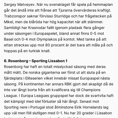
Sergey Matveyev. När nu svensklaget får spela på hemmaplan
går det ändå inte att frånse att Tjurarna övervärderas kraftigt.
Trabzonspor saknar förvisso Sturridge och har frågetecken på
Mikel, men de blåröda har hög kapacitet när allt stämmer.
Samtidigt har Krasnodar fallit igenom pladask flera gånger
under säsongen i Europaspelet, bland annat finns 0-5 mot
Basel och 0-4 mot Olympiakos på kontot. Med tanke på att
ettan streckas upp mot 80 procent är det bara att måla på och
hoppas på en turkisk knall.
6. Rosenborg – Sporting Lissabon 1
Rosenborg har haft en totalt misslyckad säsong med deras
mått mätt. De norska giganterna ser först ut att sluta på en
fjärdeplats i Eliteserien vilket innebär missat Europaspel nästa
säsong. På kontinenten har annars RBK gjort det skapligt då de
inte var långt borta från att kvalificera sig till Champions
League. I Europa Leagues gruppspel har dock de svartvita haft
det kämpigt med idel förluster så här långt. Senast mot
Sporting nere i Portugal stod åtminstone Eirik Hornelands lag
upp väl men föll slutligen med 0-1. Nu har 20 grader i Lissabon