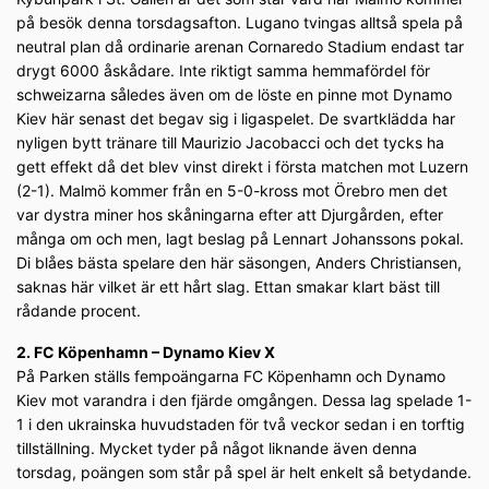
på besök denna torsdagsafton. Lugano tvingas alltså spela på
neutral plan då ordinarie arenan Cornaredo Stadium endast tar
drygt 6000 åskådare. Inte riktigt samma hemmafördel för
schweizarna således även om de löste en pinne mot Dynamo
Kiev här senast det begav sig i ligaspelet. De svartklädda har
nyligen bytt tränare till Maurizio Jacobacci och det tycks ha
gett effekt då det blev vinst direkt i första matchen mot Luzern
(2-1). Malmö kommer från en 5-0-kross mot Örebro men det
var dystra miner hos skåningarna efter att Djurgården, efter
många om och men, lagt beslag på Lennart Johanssons pokal.
Di blåes bästa spelare den här säsongen, Anders Christiansen,
saknas här vilket är ett hårt slag. Ettan smakar klart bäst till
rådande procent.
2. FC Köpenhamn – Dynamo Kiev X
På Parken ställs fempoängarna FC Köpenhamn och Dynamo
Kiev mot varandra i den fjärde omgången. Dessa lag spelade 1-
1 i den ukrainska huvudstaden för två veckor sedan i en torftig
tillställning. Mycket tyder på något liknande även denna
torsdag, poängen som står på spel är helt enkelt så betydande.