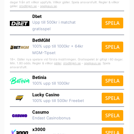
dagar från att villkor uppfylls. Villkor gäller. Spela ansvarsfullt. Regler & villkor
gäller.
stodlinjen.se
–
spelpaus.se
.
Dbet
Upp till 500kr i matchat
SPELA
gratisspel
BetMGM
100% upp till 1000kr + 64kr
SPELA
MGM-Tipset
18+. Gäller nya spelare vid första insättningen. Gratisspelet är giltigt i 60 dagar.
Min. 1.80 odds. Regler & villkor
gäller
.
stodlinjen.se
–
spelpaus.se
. Spela
ansvarsfullt.
Betinia
SPELA
100% upp till 1000kr
Lucky Casino
SPELA
100% upp till 500kr Freebet
Casumo
SPELA
Endast Casinobonus
x3000
SPELA