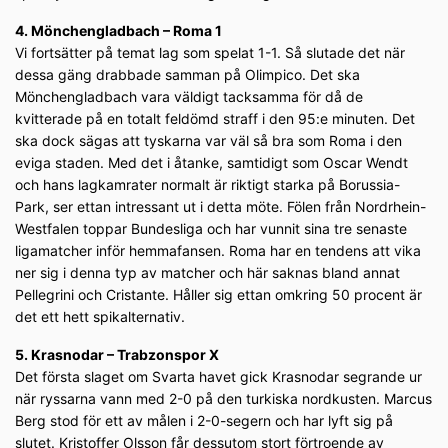
4. Mönchengladbach – Roma 1
Vi fortsätter på temat lag som spelat 1-1. Så slutade det när
dessa gäng drabbade samman på Olimpico. Det ska
Mönchengladbach vara väldigt tacksamma för då de
kvitterade på en totalt feldömd straff i den 95:e minuten. Det
ska dock sägas att tyskarna var väl så bra som Roma i den
eviga staden. Med det i åtanke, samtidigt som Oscar Wendt
och hans lagkamrater normalt är riktigt starka på Borussia-
Park, ser ettan intressant ut i detta möte. Fölen från Nordrhein-
Westfalen toppar Bundesliga och har vunnit sina tre senaste
ligamatcher inför hemmafansen. Roma har en tendens att vika
ner sig i denna typ av matcher och här saknas bland annat
Pellegrini och Cristante. Håller sig ettan omkring 50 procent är
det ett hett spikalternativ.
5. Krasnodar – Trabzonspor X
Det första slaget om Svarta havet gick Krasnodar segrande ur
när ryssarna vann med 2-0 på den turkiska nordkusten. Marcus
Berg stod för ett av målen i 2-0-segern och har lyft sig på
slutet. Kristoffer Olsson får dessutom stort förtroende av