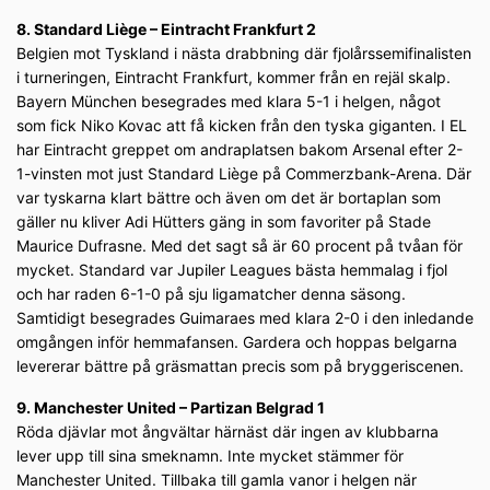
8. Standard Liège – Eintracht Frankfurt 2
Belgien mot Tyskland i nästa drabbning där fjolårssemifinalisten
i turneringen, Eintracht Frankfurt, kommer från en rejäl skalp.
Bayern München besegrades med klara 5-1 i helgen, något
som fick Niko Kovac att få kicken från den tyska giganten. I EL
har Eintracht greppet om andraplatsen bakom Arsenal efter 2-
1-vinsten mot just Standard Liège på Commerzbank-Arena. Där
var tyskarna klart bättre och även om det är bortaplan som
gäller nu kliver Adi Hütters gäng in som favoriter på Stade
Maurice Dufrasne. Med det sagt så är 60 procent på tvåan för
mycket. Standard var Jupiler Leagues bästa hemmalag i fjol
och har raden 6-1-0 på sju ligamatcher denna säsong.
Samtidigt besegrades Guimaraes med klara 2-0 i den inledande
omgången inför hemmafansen. Gardera och hoppas belgarna
levererar bättre på gräsmattan precis som på bryggeriscenen.
9. Manchester United – Partizan Belgrad 1
Röda djävlar mot ångvältar härnäst där ingen av klubbarna
lever upp till sina smeknamn. Inte mycket stämmer för
Manchester United. Tillbaka till gamla vanor i helgen när