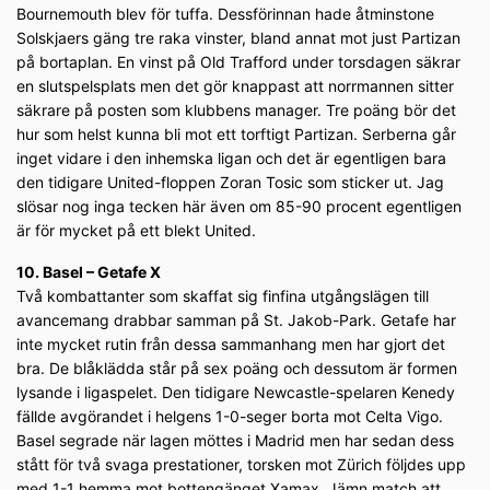
Bournemouth blev för tuffa. Dessförinnan hade åtminstone
Solskjaers gäng tre raka vinster, bland annat mot just Partizan
på bortaplan. En vinst på Old Trafford under torsdagen säkrar
en slutspelsplats men det gör knappast att norrmannen sitter
säkrare på posten som klubbens manager. Tre poäng bör det
hur som helst kunna bli mot ett torftigt Partizan. Serberna går
inget vidare i den inhemska ligan och det är egentligen bara
den tidigare United-floppen Zoran Tosic som sticker ut. Jag
slösar nog inga tecken här även om 85-90 procent egentligen
är för mycket på ett blekt United.
10. Basel – Getafe X
Två kombattanter som skaffat sig finfina utgångslägen till
avancemang drabbar samman på St. Jakob-Park. Getafe har
inte mycket rutin från dessa sammanhang men har gjort det
bra. De blåklädda står på sex poäng och dessutom är formen
lysande i ligaspelet. Den tidigare Newcastle-spelaren Kenedy
fällde avgörandet i helgens 1-0-seger borta mot Celta Vigo.
Basel segrade när lagen möttes i Madrid men har sedan dess
stått för två svaga prestationer, torsken mot Zürich följdes upp
med 1-1 hemma mot bottengänget Xamax. Jämn match att