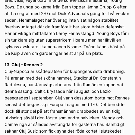
Eredivisie, Feyenoord, mot de schweiziska mästarna, Young
Boys. De unga pojkarna från Bern toppar jämna Grupp G efter
att ha segrat med 2-0 mot Dick Advocaats gäng för två veckor
sedan. Hemmalaget har överlag inte visat någon stabilitet
överhuvudtaget där de framförallt har stora brister defensivt.
Här är viktiga mittfältaren Leroy Fer avstängd. Young Boys får i
sin tur klara sig utan superstrikern Hoarau men har likväl en
sylvass avslutare i kameruanen Nsame. Tvåan känns bäst på
De Kuip även om garderingar helst är på sin plats.
13. Cluj – Rennes 2
Cluj-Napoca är skådeplatsen för kupongens sista drabbning.
På arenan med det sköna namnet, Stadionul Dr. Constantin
Radulescu, har Järnvägsarbetarna från Rumänien imponerat
denna säsong. Celtic kryssade här i augusti och Lazio
besegrades i september. Cluj vann dessutom borta mot Rennes
senast det begav sig i Europa League med 1-0. Det berodde
dock till stor del på att fransmännen drabbades av en tidig
utvisning såväl i den första som andra halvleken. Mendy och
Camavinga är således avstängda för gästerna här. Samtidigt
saknar Cluj Susic som fick syna det röda kortet i slutskedet i