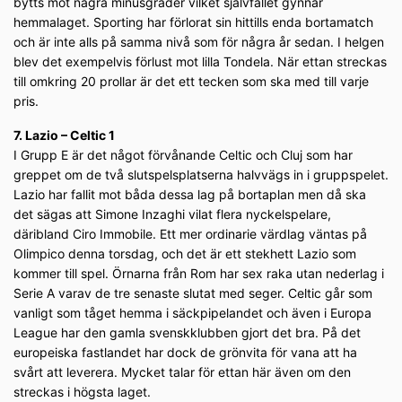
bytts mot några minusgrader vilket självfallet gynnar
hemmalaget. Sporting har förlorat sin hittills enda bortamatch
och är inte alls på samma nivå som för några år sedan. I helgen
blev det exempelvis förlust mot lilla Tondela. När ettan streckas
till omkring 20 prollar är det ett tecken som ska med till varje
pris.
7. Lazio – Celtic 1
I Grupp E är det något förvånande Celtic och Cluj som har
greppet om de två slutspelsplatserna halvvägs in i gruppspelet.
Lazio har fallit mot båda dessa lag på bortaplan men då ska
det sägas att Simone Inzaghi vilat flera nyckelspelare,
däribland Ciro Immobile. Ett mer ordinarie värdlag väntas på
Olimpico denna torsdag, och det är ett stekhett Lazio som
kommer till spel. Örnarna från Rom har sex raka utan nederlag i
Serie A varav de tre senaste slutat med seger. Celtic går som
vanligt som tåget hemma i säckpipelandet och även i Europa
League har den gamla svenskklubben gjort det bra. På det
europeiska fastlandet har dock de grönvita för vana att ha
svårt att leverera. Mycket talar för ettan här även om den
streckas i högsta laget.