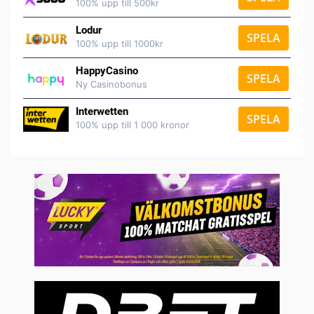
100% upp till 500kr
Lodur
SPELA
100% upp till 1000kr
HappyCasino
SPELA
Ny Casinobonus
Interwetten
SPELA
100% upp till 1 000 kronor