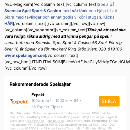
//EU-Magikern[/vc_column_text][vc_column_text]
Spela på
Svenska Spel Sport & Casino
med
vår länk
och hjälp till att
bidra med tävlingar och annat godis vi kör i stugan. Klicka
HÄR
[/vc_column_text][/vc_column][/vc_row][vc_row]
[vc_column][vc_separator][vc_column_text]
Tänk på att spel ska
vara roligt, räkna aldrig med att vinna pengar på spel.
I
samarbete med Svenska Spel Sport & Casino AB Spel. För dig
över 18 år Spelar du för mycket? Ring Stödlinjen: 020-819100
www.s
pelalagom.se
[/vc_column_text]
[vc_raw_html]JTNDJTIxLS0lMjBUcnVzdEJveCUyMHdpZGdldC
[/vc_column][/vc_row]
Rekommenderade Spelsajter
Expekt
100% upp till 1500 kr + 64 kr
SPELA
på Expekt-Tipset
18+.
För casino:
Gäller nya spelare vid första insättningen. 100% matchad
bonus. Min. insättning 100 kr. 20x omsättningskrav. Giltigt i 90 dagar. Regler &
villkor gäller.
stodlinjen.se
–
spelpa
us.se
. Spela ansvarsfullt.
För betting:
Endast
nya spelare. Min. insättning 100 kr. 20x omsättningskrav på insättning. 100%
bonus upp till 1 500 kr + 64 kr på Expekt-Tipset. Min. 1,80 odds. Giltigt i 90