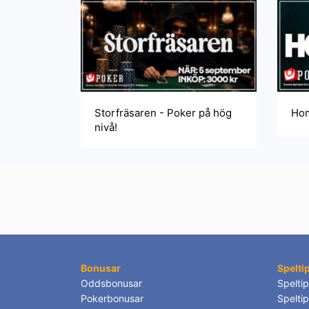
Storfräsaren - Poker på hög
Hom
nivå!
Bonusar
Spelti
Oddsbonusar
Speltip
Pokerbonusar
Spelti