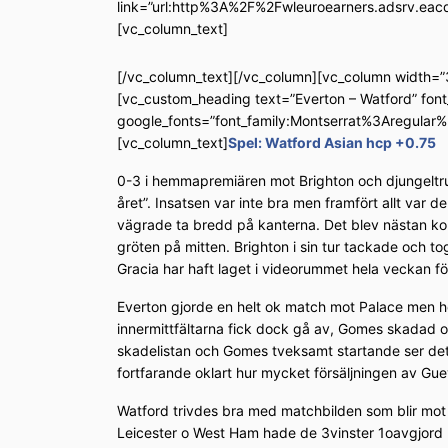
link=”url:http%3A%2F%2Fwleuroearners.adsrv.e
[vc_column_text]
[/vc_column_text][/vc_column][vc_column width=
[vc_custom_heading text=”Everton – Watford” font_c
google_fonts=”font_family:Montserrat%3Aregula
[vc_column_text]
Spel: Watford Asian hcp +0.75
0-3 i hemmapremiären mot Brighton och djungeltrum
året”. Insatsen var inte bra men framfört allt var d
vägrade ta bredd på kanterna. Det blev nästan k
gröten på mitten. Brighton i sin tur tackade och to
Gracia har haft laget i videorummet hela veckan för 
Everton gjorde en helt ok match mot Palace men hö
innermittfältarna fick dock gå av, Gomes skadad oc
skadelistan och Gomes tveksamt startande ser det pl
fortfarande oklart hur mycket försäljningen av G
Watford trivdes bra med matchbilden som blir mot 
Leicester o West Ham hade de 3vinster 1oavgjord 2f