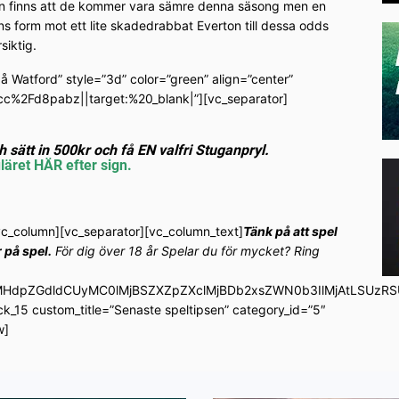
ken finns att de kommer vara sämre denna säsong men en
s form mot ett lite skadedrabbat Everton till dessa odds
siktig.
å Watford” style=”3d” color=”green” align=”center”
.cc%2Fd8pabz||target:%20_blank|”][vc_separator]
sätt in 500kr och få EN valfri Stuganpryl.
uläret HÄR efter sign.
vc_column][vc_separator][vc_column_text]
Tänk på att spel
 på spel.
För dig över 18 år Spelar du för mycket? Ring
UyMHdpZGdldCUyMC0lMjBSZXZpZXclMjBDb2xsZWN0b3IlMjAtLSUz
k_15 custom_title=”Senaste speltipsen” category_id=”5″
w]