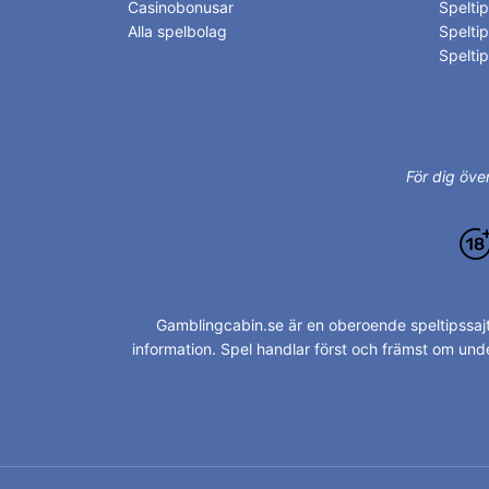
Casinobonusar
Spelti
Alla spelbolag
Speltip
Spelti
För dig öve
Gamblingcabin.se är en oberoende speltipssajt.
information. Spel handlar först och främst om und