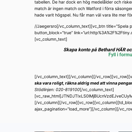
tabellen. De har dock en hög medelålder och ris
match är ingen match och Watford i förra säsongen
hade varit högspel. Nu får man väl vara lite mer för
//Jaegersro[/vc_column_text][vc_btn title=”Spela p
button_block=”true” link=”url:http%3A%2F%2Ftiny
[vc_column_text]
Skapa konto på Bethard HÄR och 
Fyll i form
[/vc_column_text][/vc_column][/vc_row][vc_row][
ska vara roligt, räkna aldrig med att vinna pengar
Stödlinjen: 020-819100
[/vc_column_text]
[vc_raw_html]JTNDJTIxLS0lMjBUcnVzdEJveC
[/vc_column][/vc_row][vc_row][vc_column][td_bloc
ajax_pagination=”load_more”][/vc_column][/vc_ro