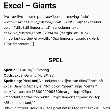
Excel – Giants
[vc_row][vc_column parallax=”content-moving-fade”
width=”1/4″ css=”.vc_custom_1564936709854{background-
color: #d8d8d8 !important;}”][vc_column_text
css=”.vc_custom_1568902984198{margin-left: 10px
!important;border-left-width: 10px !important;padding-left:
10px !important;}”]
SPEL
Speltid:
21.00 19/9 Torsdag
Odds:
Excel Gaming ML @1.93
Spelbolag: Pixel.bet
[/vc_column_text][vc_btn title=”Spela på
Excel Gaming ML” style=”3d” color=”green” align=”center”
css=”.vc_custom_1568902999530{margin-top: -25px
!important;border-top-width: -25px !important;padding-top:
-25px !important;}”
link=”url:https%3A%2F%2Fads.pixel.bet%2Fredirect.aspx%3Fpi