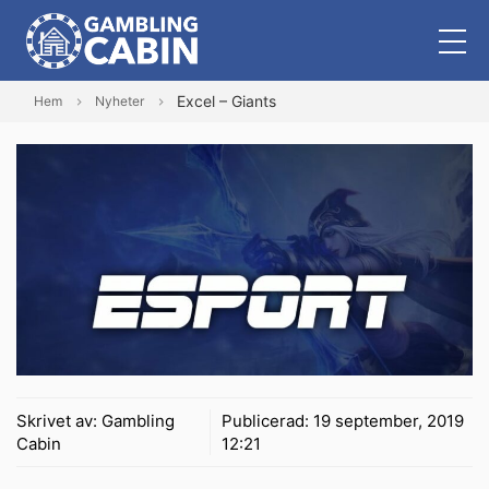
Excel – Giants
Hem
Nyheter
Skrivet av:
Gambling
Publicerad:
19 september, 2019
Cabin
12:21