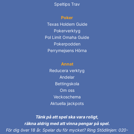
Speltips Trav
Poker
Texas Holdem Guide
Pokerverktyg
Pol Limit Omaha Guide
Pokerpodden
Perrymejsens Hörna
Annat
Reducera verktyg
Andelar
Bettingskola
Om oss
Veckoschema
Aktuella jackpots
Tänk på att spel ska vara roligt,
räkna aldrig med att vinna pengar på spel.
För dig över 18 år.
Spelar du för mycket? Ring Stödlinjen: 020-