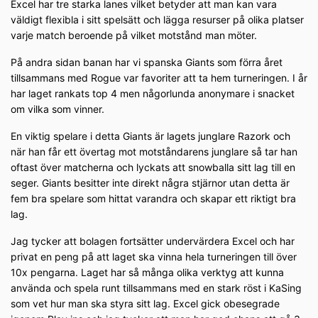
Excel har tre starka lanes vilket betyder att man kan vara
väldigt flexibla i sitt spelsätt och lägga resurser på olika platser
varje match beroende på vilket motstånd man möter.
På andra sidan banan har vi spanska Giants som förra året
tillsammans med Rogue var favoriter att ta hem turneringen. I år
har laget rankats top 4 men någorlunda anonymare i snacket
om vilka som vinner.
En viktig spelare i detta Giants är lagets junglare Razork och
när han får ett övertag mot motståndarens junglare så tar han
oftast över matcherna och lyckats att snowballa sitt lag till en
seger. Giants besitter inte direkt några stjärnor utan detta är
fem bra spelare som hittat varandra och skapar ett riktigt bra
lag.
Jag tycker att bolagen fortsätter undervärdera Excel och har
privat en peng på att laget ska vinna hela turneringen till över
10x pengarna. Laget har så många olika verktyg att kunna
använda och spela runt tillsammans med en stark röst i KaSing
som vet hur man ska styra sitt lag. Excel gick obesegrade