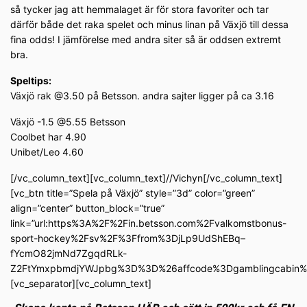
så tycker jag att hemmalaget är för stora favoriter och tar
därför både det raka spelet och minus linan på Växjö till dessa
fina odds! I jämförelse med andra siter så är oddsen extremt
bra.
Speltips:
Växjö rak @3.50 på Betsson. andra sajter ligger på ca 3.16
Växjö -1.5 @5.55 Betsson
Coolbet har 4.90
Unibet/Leo 4.60
[/vc_column_text][vc_column_text]//Vichyn[/vc_column_text]
[vc_btn title=”Spela på Växjö” style=”3d” color=”green”
align=”center” button_block=”true”
link=”url:https%3A%2F%2Fin.betsson.com%2Fvalkomstbonus-
sport-hockey%2Fsv%2F%3Ffrom%3DjLp9UdShEBq–
fYcmO82jmNd7ZgqdRLk-
Z2FtYmxpbmdjYWJpbg%3D%3D%26affcode%3Dgamblingcabin%26u
[vc_separator][vc_column_text]