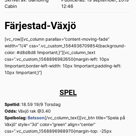
Cabin
12:46
Färjestad-Växjö
[vc_row][vc_column parallax=”content-moving-fade”
width=”1/4″ css=”.vc_custom_1564936709854{background-
color: #d8d8d8 !important;}”][vc_column_text
css=”.vc_custom_1568896982650{margin-left: 10px
!important;border-left-width: 10px !important;padding-left:
10px !important;}”]
SPEL
Speltid:
18.59 19/9 Torsdag
Odds:
Växjö rak @3.40
Spelbolag:
Betsson
[/vc_column_text][vc_btn title=”Spela på
Växjö” style=”3d” color=”green” align=”center”
css=”.vc_custom_1568896988970{margin-top: -25px