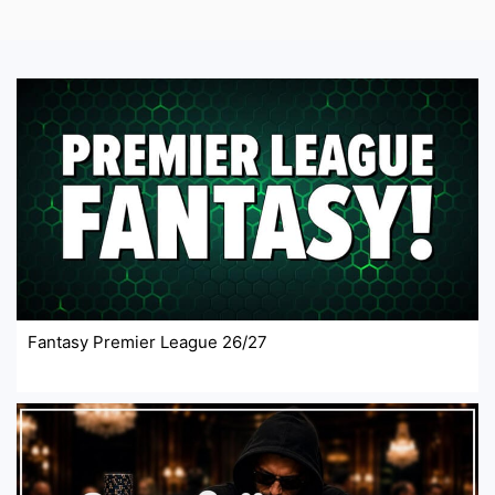
Fantasy Premier League 26/27