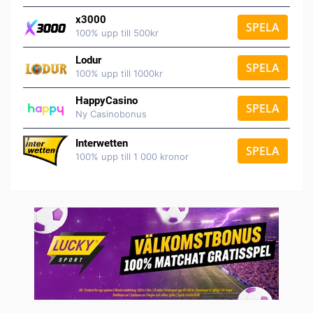
x3000
SPELA
100% upp till 500kr
Lodur
SPELA
100% upp till 1000kr
HappyCasino
SPELA
Ny Casinobonus
Interwetten
SPELA
100% upp till 1 000 kronor