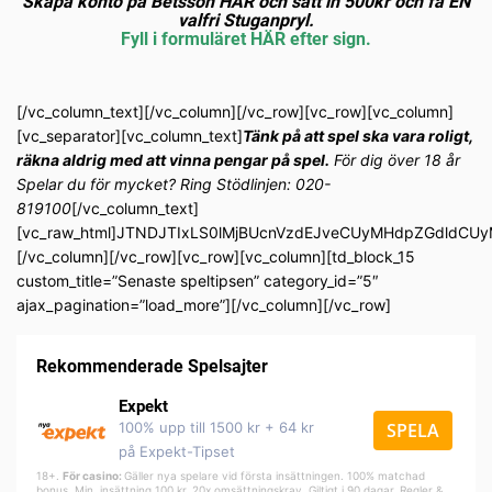
Skapa konto på Betsson HÄR och sätt in 500kr och få EN
valfri Stuganpryl.
Fyll i formuläret HÄR efter sign.
[/vc_column_text][/vc_column][/vc_row][vc_row][vc_column]
[vc_separator][vc_column_text]
Tänk på att spel ska vara roligt,
räkna aldrig med att vinna pengar på spel.
För dig över 18 år
Spelar du för mycket? Ring Stödlinjen: 020-
819100
[/vc_column_text]
[vc_raw_html]JTNDJTIxLS0lMjBUcnVzdEJveCUyMHdpZGdldC
[/vc_column][/vc_row][vc_row][vc_column][td_block_15
custom_title=”Senaste speltipsen” category_id=”5″
ajax_pagination=”load_more”][/vc_column][/vc_row]
Rekommenderade Spelsajter
Expekt
100% upp till 1500 kr + 64 kr
SPELA
på Expekt-Tipset
18+.
För casino:
Gäller nya spelare vid första insättningen. 100% matchad
bonus. Min. insättning 100 kr. 20x omsättningskrav. Giltigt i 90 dagar. Regler &