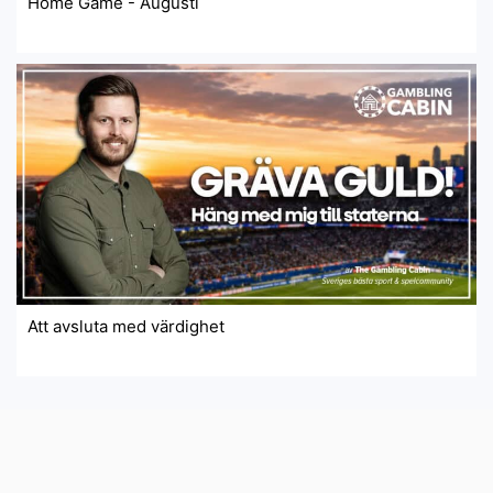
Home Game - Augusti
Att avsluta med värdighet