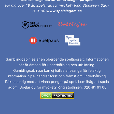
För dig över 18 år.
Spelar du för mycket? Ring Stödlinjen: 020-
819100
www.spelalagom.se
Gamblingcabin.se är en oberoende speltipssajt. Informationen
här är ämnad för underhållning och utbildning.
Gamblingcabin.se kan ej hållas ansvariga för felaktig
information. Spel handlar först och främst om underhållning.
Räkna aldrig med att vinna pengar på spel. Kom ihåg att spela
lagom. Spelar du för mycket? Ring stödlinjen: 020-81 91 00