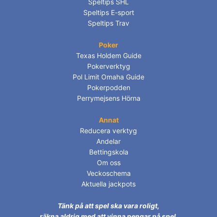
Speltips SHL
Speltips E-sport
Speltips Trav
Poker
Texas Holdem Guide
Pokerverktyg
Pol Limit Omaha Guide
Pokerpodden
Perrymejsens Hörna
Annat
Reducera verktyg
Andelar
Bettingskola
Om oss
Veckoschema
Aktuella jackpots
Tänk på att spel ska vara roligt,
räkna aldrig med att vinna pengar på spel.