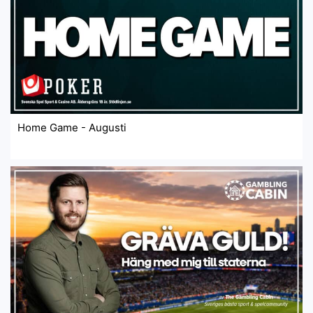
Home Game - Augusti