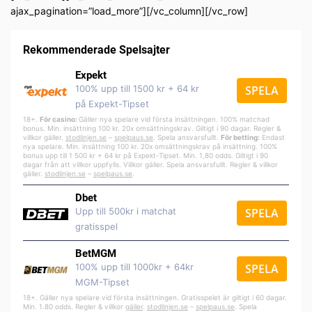
ajax_pagination=”load_more”][/vc_column][/vc_row]
Rekommenderade Spelsajter
Expekt
100% upp till 1500 kr + 64 kr
SPELA
på Expekt-Tipset
18+.
För casino:
Gäller nya spelare vid första insättningen. 100% matchad
bonus. Min. insättning 100 kr. 20x omsättningskrav. Giltigt i 90 dagar. Regler &
villkor gäller.
stodlinjen.se
–
spelpa
us.se
. Spela ansvarsfullt.
För betting:
Endast
nya spelare. Min. insättning 100 kr. 20x omsättningskrav på insättning. 100%
bonus upp till 1 500 kr + 64 kr på Expekt-Tipset. Min. 1,80 odds. Giltigt i 90
dagar från att villkor uppfylls. Villkor gäller. Spela ansvarsfullt. Regler & villkor
gäller.
stodlinjen.se
–
spelpaus.se
.
Dbet
Upp till 500kr i matchat
SPELA
gratisspel
BetMGM
100% upp till 1000kr + 64kr
SPELA
MGM-Tipset
18+. Gäller nya spelare vid första insättningen. Gratisspelet är giltigt i 60 dagar.
Min. 1.80 odds. Regler & villkor
gäller
.
stodlinjen.se
–
spelpaus.se
. Spela