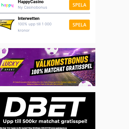
HappyCasino
SPELA
Ny Casinobonus
Interwetten
100% upp till 1 000
SPELA
kronor