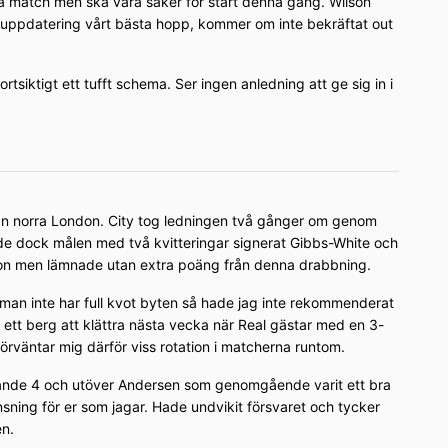
 match men ska vara säker för start denna gång. Wilson
 uppdatering vårt bästa hopp, kommer om inte bekräftat out
tsiktigt ett tufft schema. Ser ingen anledning att ge sig in i
från norra London. City tog ledningen två gånger om genom
e dock målen med två kvitteringar signerat Gibbs-White och
ron men lämnade utan extra poäng från denna drabbning.
m man inte har full kvot byten så hade jag inte rekommenderat
kså ett berg att klättra nästa vecka när Real gästar med en 3-
förväntar mig därför viss rotation i matcherna runtom.
ande 4 och utöver Andersen som genomgående varit ett bra
nsning för er som jagar. Hade undvikit försvaret och tycker
en.