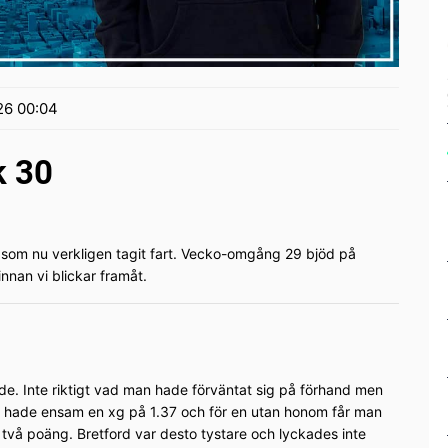
26 00:04
k 30
d som nu verkligen tagit fart. Vecko-omgång 29 bjöd på
nnan vi blickar framåt.
de. Inte riktigt vad man hade förväntat sig på förhand men
er hade ensam en xg på 1.37 och för en utan honom får man
 två poäng. Bretford var desto tystare och lyckades inte