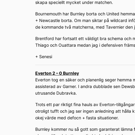
skapa speciellt mycket under matchen.
Bournemouth har Burnley borta och United hemma 
+ Newcastle borta. Om man siktar på wildcard inför
de kommande två matcherna, med Tavernier den ja
Brentford har fortsatt ett väldigt bra schema och må
Thiago och Ouattara medan jag i defensiven främst
+ Senesi
Everton 2 – 0 Burnley
Everton tog en säker och planenlig seger hemma mot
assisterad av Garner. I andra dubblade sen Dewsbu
utrusande Dubravka.
Trots ett par riktigt fina hauls av Everton-tillgån
otroligt tufft och jag ser ingen anledning att hålla
okej värde med defocn + fasta situationer.
Burnley kommer nu så gott som garanterat lämna f