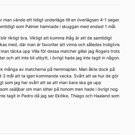
 man vände ett tidigt underläge till en överlägsen 4-1 seger.
samtidigt som Palmer hamnade i skuggan med endast 1 mål.
blir riktigt bra. Viktigt att komma ihåg är att de samtidigt
s med, där man är favoriter att vinna och således troligtvis
l man täcka upp Villa för dessa matcher gillar jag Rogers trots
 och att inte bli utbytt, i övrigt hade jag inte tagit in någon.
dock många av matcherna på hemmaplan. Man åkte dock på
d 3 mål att ta igen kommande vecka. Svårt att se hur de gör
digt som jag har svårt att se att man bara ska ge upp
om osäljbar om man sitter på honom men hade i övrigt nog
te tagit in Pedro då jag ser Ekitike, Thiago och Haaland som