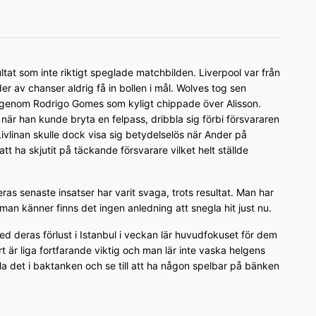
ltat som inte riktigt speglade matchbilden. Liverpool var från
r av chanser aldrig få in bollen i mål. Wolves tog sen
 genom Rodrigo Gomes som kyligt chippade över Alisson.
 när han kunde bryta en felpass, dribbla sig förbi försvararen
 Livlinan skulle dock visa sig betydelselös när Ander på
tt ha skjutit på täckande försvarare vilket helt ställde
as senaste insatser har varit svaga, trots resultat. Man har
 man känner finns det ingen anledning att snegla hit just nu.
d deras förlust i Istanbul i veckan lär huvudfokuset för dem
 är liga fortfarande viktig och man lär inte vaska helgens
a det i baktanken och se till att ha någon spelbar på bänken