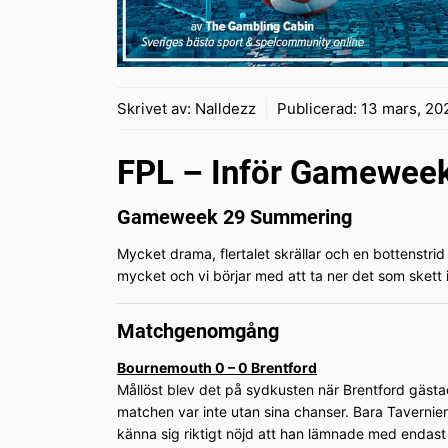
Skrivet av:
Nalldezz
Publicerad:
13 mars, 20
FPL – Inför Gamewee
Gameweek 29 Summering
Mycket drama, flertalet skrällar och en bottenstri
mycket och vi börjar med att ta ner det som skett i
Matchgenomgång
Bournemouth 0 – 0 Brentford
Mållöst blev det på sydkusten när Brentford gästa
matchen var inte utan sina chanser. Bara Taverni
känna sig riktigt nöjd att han lämnade med endast