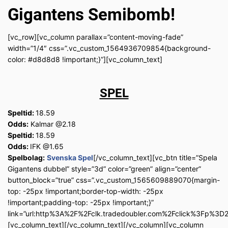
Gigantens Semibomb!
[vc_row][vc_column parallax=”content-moving-fade”
width=”1/4″ css=”.vc_custom_1564936709854{background-
color: #d8d8d8 !important;}”][vc_column_text]
SPEL
Speltid:
18.59
Odds:
Kalmar @2.18
Speltid:
18.59
Odds:
IFK @1.65
Spelbolag:
Svenska Spel
[/vc_column_text][vc_btn title=”Spela
Gigantens dubbel” style=”3d” color=”green” align=”center”
button_block=”true” css=”.vc_custom_1565609889070{margin-
top: -25px !important;border-top-width: -25px
!important;padding-top: -25px !important;}”
link=”url:http%3A%2F%2Fclk.tradedoubler.com%2Fclick%3Fp%
[vc_column_text][/vc_column_text][/vc_column][vc_column