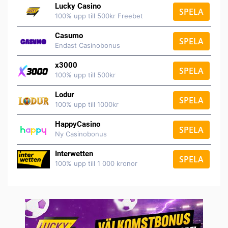
Lucky Casino
SPELA
100% upp till 500kr Freebet
Casumo
SPELA
Endast Casinobonus
x3000
SPELA
100% upp till 500kr
Lodur
SPELA
100% upp till 1000kr
HappyCasino
SPELA
Ny Casinobonus
Interwetten
SPELA
100% upp till 1 000 kronor