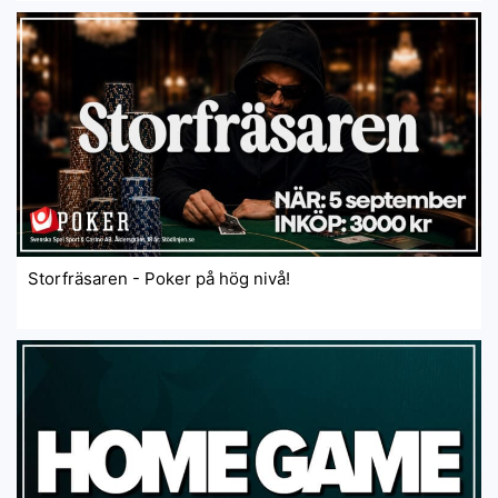
Storfräsaren - Poker på hög nivå!