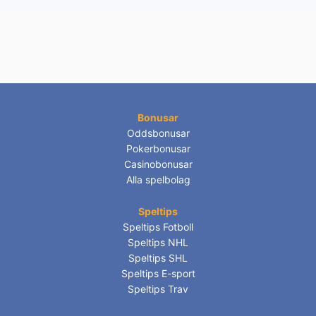
Bonusar
Oddsbonusar
Pokerbonusar
Casinobonusar
Alla spelbolag
Speltips
Speltips Fotboll
Speltips NHL
Speltips SHL
Speltips E-sport
Speltips Trav