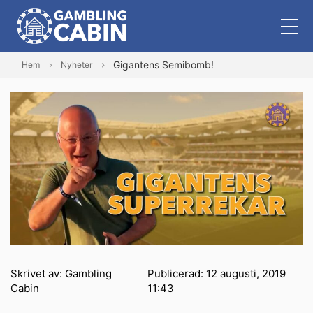
Gigantens Semibomb!
Hem
Nyheter
Skrivet av:
Gambling
Publicerad:
12 augusti, 2019
Cabin
11:43