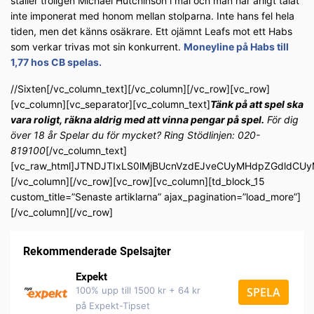
ställer troligen Michael Hutchinson i mål och man har ärligt talat
inte imponerat med honom mellan stolparna. Inte hans fel hela
tiden, men det känns osäkrare. Ett ojämnt Leafs mot ett Habs
som verkar trivas mot sin konkurrent.
Moneyline på Habs till
1,77 hos CB spelas.
//Sixten[/vc_column_text][/vc_column][/vc_row][vc_row]
[vc_column][vc_separator][vc_column_text]
Tänk på att spel ska
vara roligt, räkna aldrig med att vinna pengar på spel.
För dig
över 18 år Spelar du för mycket? Ring Stödlinjen: 020-
819100
[/vc_column_text]
[vc_raw_html]JTNDJTIxLS0lMjBUcnVzdEJveCUyMHdpZGdldC
[/vc_column][/vc_row][vc_row][vc_column][td_block_15
custom_title=”Senaste artiklarna” ajax_pagination=”load_more”]
[/vc_column][/vc_row]
Rekommenderade Spelsajter
Expekt
100% upp till 1500 kr + 64 kr
SPELA
på Expekt-Tipset