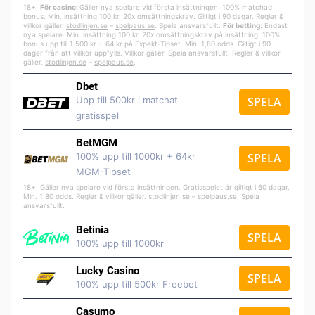
18+.
För casino:
Gäller nya spelare vid första insättningen. 100% matchad
bonus. Min. insättning 100 kr. 20x omsättningskrav. Giltigt i 90 dagar. Regler &
villkor gäller.
stodlinjen.se
–
spelpa
us.se
. Spela ansvarsfullt.
För betting:
Endast
nya spelare. Min. insättning 100 kr. 20x omsättningskrav på insättning. 100%
bonus upp till 1 500 kr + 64 kr på Expekt-Tipset. Min. 1,80 odds. Giltigt i 90
dagar från att villkor uppfylls. Villkor gäller. Spela ansvarsfullt. Regler & villkor
gäller.
stodlinjen.se
–
spelpaus.se
.
Dbet
Upp till 500kr i matchat
SPELA
gratisspel
BetMGM
100% upp till 1000kr + 64kr
SPELA
MGM-Tipset
18+. Gäller nya spelare vid första insättningen. Gratisspelet är giltigt i 60 dagar.
Min. 1.80 odds. Regler & villkor
gäller
.
stodlinjen.se
–
spelpaus.se
. Spela
ansvarsfullt.
Betinia
SPELA
100% upp till 1000kr
Lucky Casino
SPELA
100% upp till 500kr Freebet
Casumo