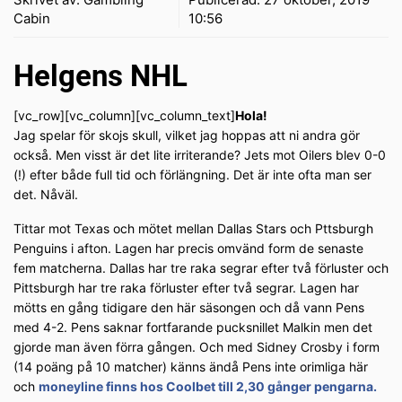
Cabin
10:56
Helgens NHL
[vc_row][vc_column][vc_column_text]
Hola!
Jag spelar för skojs skull, vilket jag hoppas att ni andra gör
också. Men visst är det lite irriterande? Jets mot Oilers blev 0-0
(!) efter både full tid och förlängning. Det är inte ofta man ser
det. Nåväl.
Tittar mot Texas och mötet mellan Dallas Stars och Pttsburgh
Penguins i afton. Lagen har precis omvänd form de senaste
fem matcherna. Dallas har tre raka segrar efter två förluster och
Pittsburgh har tre raka förluster efter två segrar. Lagen har
mötts en gång tidigare den här säsongen och då vann Pens
med 4-2. Pens saknar fortfarande pucksnillet Malkin men det
gjorde man även förra gången. Och med Sidney Crosby i form
(14 poäng på 10 matcher) känns ändå Pens inte orimliga här
och
moneyline finns hos Coolbet till 2,30 gånger pengarna.