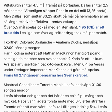
Pittsburgh snittar 4,5 mål framåt på bortaplan. Dallas snittar 2,5
mål hemma. Visserligen släpper Pens in en del mål (3,25 borta)
Men Dallas, som snittar 33,25 skott på mål på hemmaplan är än
så länge relativt ineffektiva – rentav oskarpa.
Över 5,5 mål spelas också med en liten slant.
1,95 (CB) är ett
bra odds
i en liga som överlag snittar drygt sex mål per match.
I korthet: Colorado Avalanche – Anaheim Ducks, nedslåpp
02:00 söndag morgon
Har ni också noterat att Nathan MacKinnon har gjort poäng i
samtliga tio matcher som Avs har spelat? Karln är ett unikum.
Avs spelar visserligein back-to-back ikväll. Men 6-1 på Vegas
under fredagen imponerar. MacKinnon att göra mål spelas.
Finns till 2,17 gånger pengarna hos Svenska Spel.
Montreal Canadiens – Toronto Maple Leafs, nedsläpp 01:00
söndag morgon
Leafs blandar och ger och det här är en coin flip i mångt och
mycket. Habs vann lagets första möte med 6-5 efter straffar i
Toronto efer att man vänt Leafs 4-1 till egen ledning 5-4. Leafs