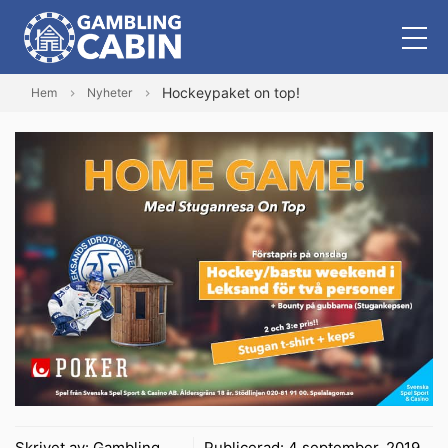
Hockeypaket on top!
Hem
Nyheter
Skrivet av:
Gambling
Publicerad:
4 september, 2019