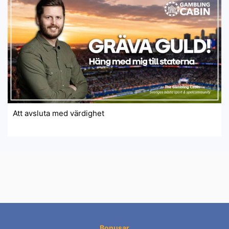
Att avsluta med värdighet
Bonusar