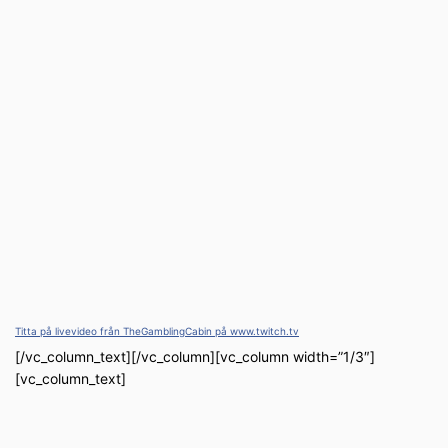
Titta på livevideo från TheGamblingCabin på www.twitch.tv
[/vc_column_text][/vc_column][vc_column width=”1/3″]
[vc_column_text]