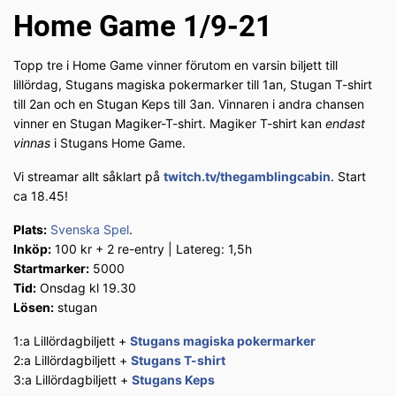
Home Game 1/9-21
Topp tre i Home Game vinner förutom en varsin biljett till
lillördag, Stugans magiska pokermarker till 1an, Stugan T-shirt
till 2an och en Stugan Keps till 3an. Vinnaren i andra chansen
vinner en Stugan Magiker-T-shirt. Magiker T-shirt kan
endast
vinnas
i Stugans Home Game.
Vi streamar allt såklart på
twitch.tv/thegamblingcabin
. Start
ca 18.45!
Plats:
Svenska Spel
.
Inköp:
100 kr + 2 re-entry | Latereg: 1,5h
Startmarker:
5000
Tid:
Onsdag kl 19.30
Lösen:
stugan
1:a Lillördagbiljett +
Stugans magiska pokermarker
2:a Lillördagbiljett +
Stugans T-shirt
3:a Lillördagbiljett +
Stugans Keps