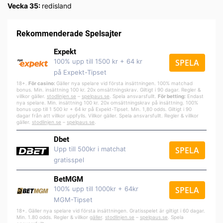
Vecka 35:
redisland
Rekommenderade Spelsajter
Expekt
100% upp till 1500 kr + 64 kr
SPELA
på Expekt-Tipset
18+.
För casino:
Gäller nya spelare vid första insättningen. 100% matchad
bonus. Min. insättning 100 kr. 20x omsättningskrav. Giltigt i 90 dagar. Regler &
villkor gäller.
stodlinjen.se
–
spelpa
us.se
. Spela ansvarsfullt.
För betting:
Endast
nya spelare. Min. insättning 100 kr. 20x omsättningskrav på insättning. 100%
bonus upp till 1 500 kr + 64 kr på Expekt-Tipset. Min. 1,80 odds. Giltigt i 90
dagar från att villkor uppfylls. Villkor gäller. Spela ansvarsfullt. Regler & villkor
gäller.
stodlinjen.se
–
spelpaus.se
.
Dbet
Upp till 500kr i matchat
SPELA
gratisspel
BetMGM
100% upp till 1000kr + 64kr
SPELA
MGM-Tipset
18+. Gäller nya spelare vid första insättningen. Gratisspelet är giltigt i 60 dagar.
Min. 1.80 odds. Regler & villkor
gäller
.
stodlinjen.se
–
spelpaus.se
. Spela