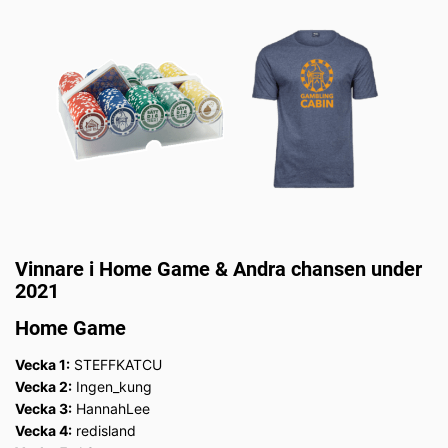
Vinnare i Home Game & Andra chansen under
2021
Home Game
Vecka 1:
STEFFKATCU
Vecka 2:
Ingen_kung
Vecka 3:
HannahLee
Vecka 4:
redisland