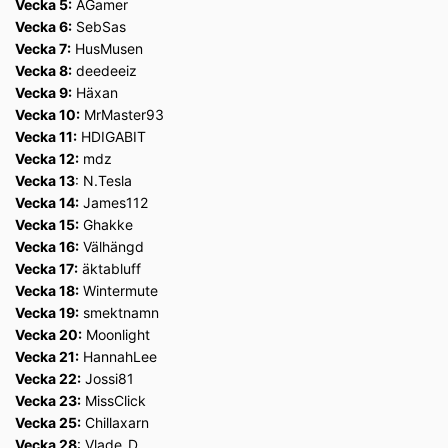
Vecka 5:
AGamer
Vecka 6:
SebSas
Vecka 7:
HusMusen
Vecka 8:
deedeeiz
Vecka 9:
Häxan
Vecka 10:
MrMaster93
Vecka 11:
HDIGABIT
Vecka 12:
mdz
Vecka 13
: N.Tesla
Vecka 14:
James112
Vecka 15:
Ghakke
Vecka 16:
Välhängd
Vecka 17:
äktabluff
Vecka 18:
Wintermute
Vecka 19:
smektnamn
Vecka 20:
Moonlight
Vecka 21:
HannahLee
Vecka 22:
Jossi81
Vecka 23:
MissClick
Vecka 25:
Chillaxarn
Vecka 28
: Vlade_D_