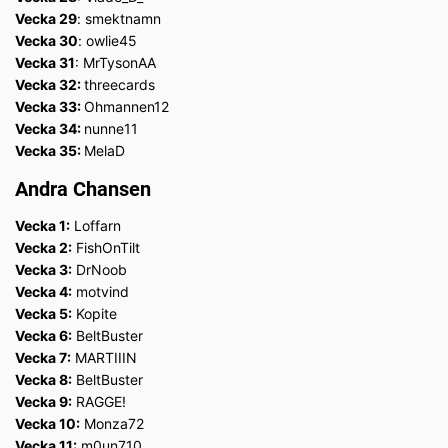
Vecka 29
: smektnamn
Vecka 30
: owlie45
Vecka 31
: MrTysonAA
Vecka 32:
threecards
Vecka 33:
Ohmannen12
Vecka 34:
nunne11
Vecka 35:
MelaD
Andra Chansen
Vecka 1:
Loffarn
Vecka 2:
FishOnTilt
Vecka 3:
DrNoob
Vecka 4:
motvind
Vecka 5:
Kopite
Vecka 6:
BeltBuster
Vecka 7:
MARTIIIN
Vecka 8:
BeltBuster
Vecka 9:
RAGGE!
Vecka 10:
Monza72
Vecka 11:
m0un710