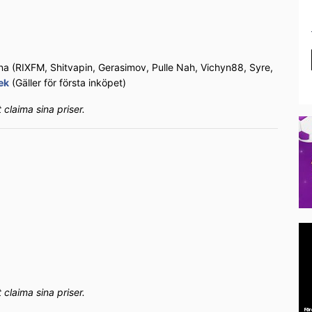
a (RIXFM, Shitvapin, Gerasimov, Pulle Nah, Vichyn88, Syre,
ek
(Gäller för första inköpet)
t claima sina priser.
t claima sina priser.