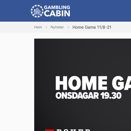
Home Game 11/8-21
Hem
Nyheter