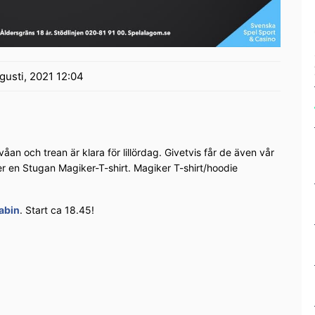
gusti, 2021 12:04
våan och trean är klara för lillördag. Givetvis får de även vår
r en Stugan Magiker-T-shirt. Magiker T-shirt/hoodie
abin
. Start ca 18.45!