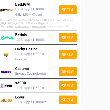
BetMGM
100% upp till 1000kr +
SPELA
64kr MGM-Tipset
18+. Gäller nya spelare vid första insättningen. Gratisspelet är
giltigt i 60 dagar. Min. 1.80 odds. Regler &
villkor
gäller
.
stodlinjen.se
–
spelpaus.se
. Spela ansvarsfullt.
Betinia
SPELA
100% upp till 1000kr
Lucky Casino
100% upp till 500kr
SPELA
Freebet
Casumo
SPELA
Endast Casinobonus
x3000
SPELA
100% upp till 500kr
Lodur
SPELA
100% upp till 1000kr