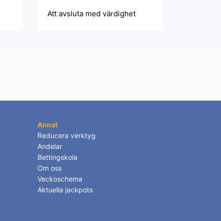
Att avsluta med värdighet
Annat
Reducera verktyg
Andelar
Bettingskola
Om oss
Veckoschema
Aktuella jackpots