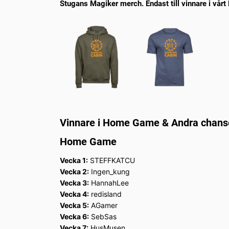
Stugans Magiker merch. Endast till vinnare i vå
Vinnare i Home Game & Andra chans
Home Game
Vecka 1:
STEFFKATCU
Vecka 2:
Ingen_kung
Vecka 3:
HannahLee
Vecka 4:
redisland
Vecka 5:
AGamer
Vecka 6:
SebSas
Vecka 7:
HusMusen