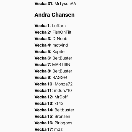
Vecka 31
: MrTysonAA
Andra Chansen
Vecka 1:
Loffarn
Vecka 2:
FishOnTilt
Vecka 3:
DrNoob
Vecka 4:
motvind
Vecka 5:
Kopite
Vecka 6:
BeltBuster
Vecka 7:
MARTIIIN
Vecka 8:
BeltBuster
Vecka 9:
RAGGE!
Vecka 10:
Monza72
Vecka 11:
m0un710
Vecka 12:
MrDoff
Vecka 13:
xt43
Vecka 14:
Beltbuster
Vecka 15:
Bronsen
Vecka 16:
Pirlogoes
Vecka 17:
mdz