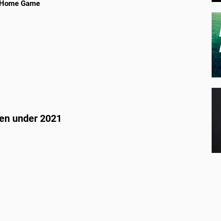
rt Home Game
en under 2021