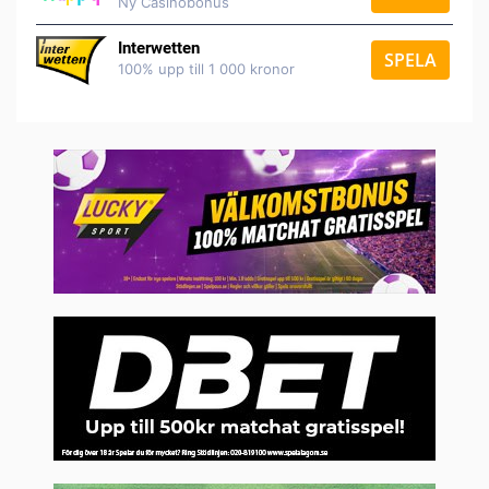
Ny Casinobonus
Interwetten
SPELA
100% upp till 1 000 kronor