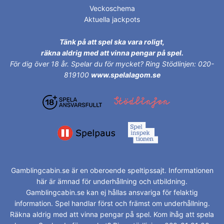
Veckoschema
Aktuella jackpots
Tänk på att spel ska vara roligt,
räkna aldrig med att vinna pengar på spel.
För dig över 18 år.
Spelar du för mycket? Ring Stödlinjen: 020-
819100
www.spelalagom.se
Gamblingcabin.se är en oberoende speltipssajt. Informationen
här är ämnad för underhållning och utbildning.
Gamblingcabin.se kan ej hållas ansvariga för felaktig
information. Spel handlar först och främst om underhållning.
Räkna aldrig med att vinna pengar på spel. Kom ihåg att spela