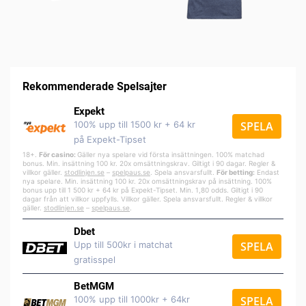
Rekommenderade Spelsajter
Expekt
100% upp till 1500 kr + 64 kr
SPELA
på Expekt-Tipset
18+.
För casino:
Gäller nya spelare vid första insättningen. 100% matchad
bonus. Min. insättning 100 kr. 20x omsättningskrav. Giltigt i 90 dagar. Regler &
villkor gäller.
stodlinjen.se
–
spelpa
us.se
. Spela ansvarsfullt.
För betting:
Endast
nya spelare. Min. insättning 100 kr. 20x omsättningskrav på insättning. 100%
bonus upp till 1 500 kr + 64 kr på Expekt-Tipset. Min. 1,80 odds. Giltigt i 90
dagar från att villkor uppfylls. Villkor gäller. Spela ansvarsfullt. Regler & villkor
gäller.
stodlinjen.se
–
spelpaus.se
.
Dbet
Upp till 500kr i matchat
SPELA
gratisspel
BetMGM
100% upp till 1000kr + 64kr
SPELA