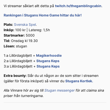
Vi streamar såklart allt detta på
twitch.tv/thegamblingcabin
.
Rankingen i Stugans Home Game hittar du här!
Plats:
Svenska Spel
.
Inköp:
100 kr | Latereg: 1,5h
Startmarker:
5000
Tid:
Onsdag kl 19.30
Lösen:
stugan
1:a Lillördagbiljett +
Magikerhoodie
2:a Lillördagbiljett +
Stugans Keps
3:a Lillördagbiljett +
Stugans Keps
Extra
bounty:
Slår du ut någon av de som sitter i streamen
(gäller för första inköpet) så vinner du
Stugans Kortlek.
Alla Vinnare hör av sig till
Stugan messenger
för att claima sina
priser från turneringarna.