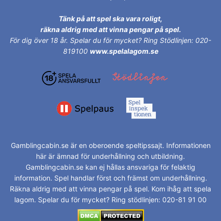
Tänk på att spel ska vara roligt,
räkna aldrig med att vinna pengar på spel.
För dig över 18 år.
Spelar du för mycket? Ring Stödlinjen: 020-
819100
www.spelalagom.se
Gamblingcabin.se är en oberoende speltipssajt. Informationen
här är ämnad för underhållning och utbildning.
Gamblingcabin.se kan ej hållas ansvariga för felaktig
information. Spel handlar först och främst om underhållning.
Räkna aldrig med att vinna pengar på spel. Kom ihåg att spela
lagom. Spelar du för mycket? Ring stödlinjen: 020-81 91 00