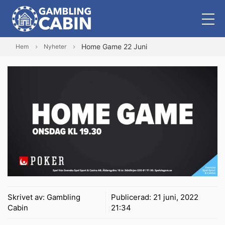
Home Game 22 Juni
Hem
Nyheter
Skrivet av:
Gambling
Publicerad:
21 juni, 2022
Cabin
21:34