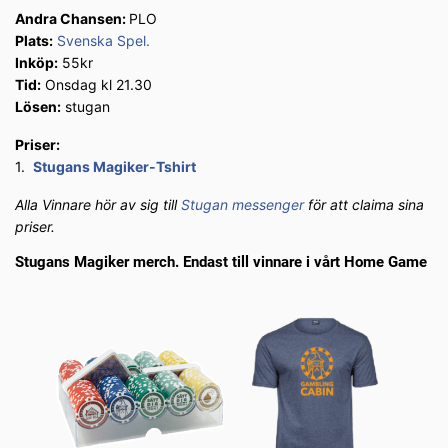
Andra Chansen:
PLO
Plats:
Svenska Spel.
Inköp:
55kr
Tid:
Onsdag kl 21.30
Lösen:
stugan
Priser:
1.
Stugans Magiker-Tshirt
Alla Vinnare hör av sig till
Stugan messenger
för att claima sina
priser.
Stugans Magiker merch. Endast till vinnare i vårt Home Game