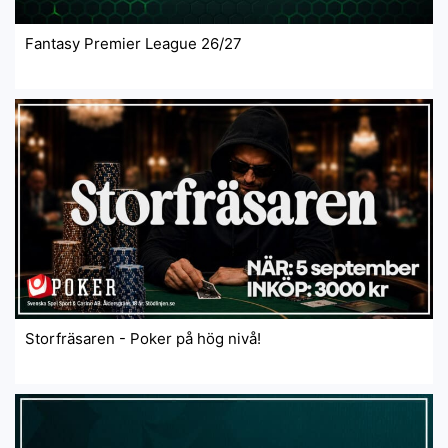
Fantasy Premier League 26/27
Storfräsaren - Poker på hög nivå!