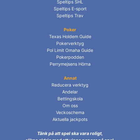
Speltips SHL
Speltips E-sport
Speltips Trav
Poker
Texas Holdem Guide
Pokerverktyg
Pol Limit Omaha Guide
Pokerpodden
Perrymejsens Hörna
Annat
Reducera verktyg
Andelar
Bettingskola
Om oss
Veckoschema
Aktuella jackpots
Tänk på att spel ska vara roligt,