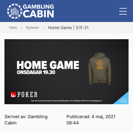
Home Game | 5/5-21
Hem
Nyheter
Skrivet av:
Gambling
Publicerad:
4 maj, 2021
Cabin
06:44