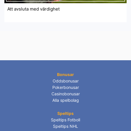
Att avsluta med värdighet
Bonusar
Oddsbonusar
Pokerbonusar
Casinobonusar
Alla spelbolag
Speltips
Speltips Fotboll
Speltips NHL