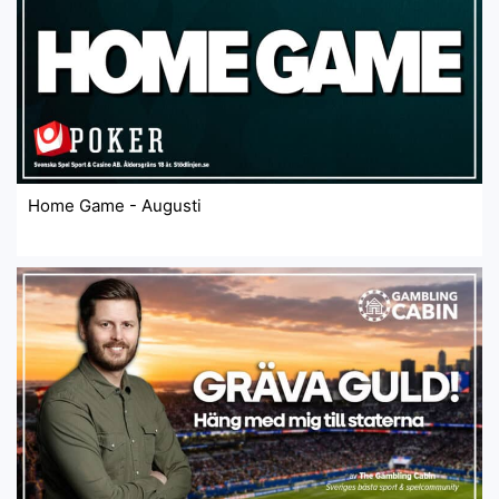
Home Game - Augusti