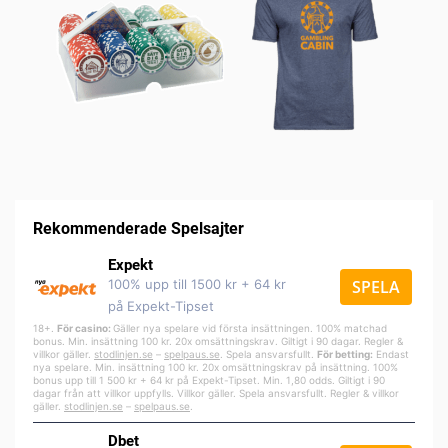
Rekommenderade Spelsajter
Expekt
100% upp till 1500 kr + 64 kr
SPELA
på Expekt-Tipset
18+.
För casino:
Gäller nya spelare vid första insättningen. 100% matchad
bonus. Min. insättning 100 kr. 20x omsättningskrav. Giltigt i 90 dagar. Regler &
villkor gäller.
stodlinjen.se
–
spelpa
us.se
. Spela ansvarsfullt.
För betting:
Endast
nya spelare. Min. insättning 100 kr. 20x omsättningskrav på insättning. 100%
bonus upp till 1 500 kr + 64 kr på Expekt-Tipset. Min. 1,80 odds. Giltigt i 90
dagar från att villkor uppfylls. Villkor gäller. Spela ansvarsfullt. Regler & villkor
gäller.
stodlinjen.se
–
spelpaus.se
.
Dbet