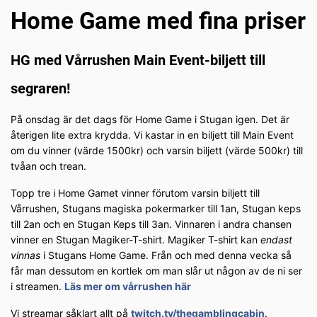
Home Game med fina priser
HG med Vårrushen Main Event-biljett till
segraren!
På onsdag är det dags för Home Game i Stugan igen. Det är
återigen lite extra krydda. Vi kastar in en biljett till Main Event
om du vinner (värde 1500kr) och varsin biljett (värde 500kr) till
tvåan och trean.
Topp tre i Home Gamet vinner förutom varsin biljett till
Vårrushen, Stugans magiska pokermarker till 1an, Stugan keps
till 2an och en Stugan Keps till 3an. Vinnaren i andra chansen
vinner en Stugan Magiker-T-shirt. Magiker T-shirt kan
endast
vinnas
i Stugans Home Game. Från och med denna vecka så
får man dessutom en kortlek om man slår ut någon av de ni ser
i streamen.
Läs mer om vårrushen här
Vi streamar såklart allt på
twitch.tv/thegamblingcabin
.