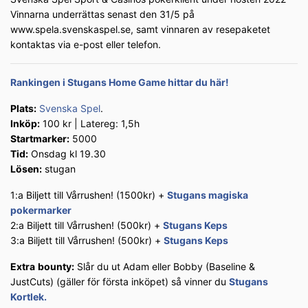
Vinnarna underrättas senast den 31/5 på
www.spela.svenskaspel.se, samt vinnaren av resepaketet
kontaktas via e-post eller telefon.
Rankingen i Stugans Home Game hittar du här!
Plats:
Svenska Spel
.
Inköp:
100 kr | Latereg: 1,5h
Startmarker:
5000
Tid:
Onsdag kl 19.30
Lösen:
stugan
1:a Biljett till Vårrushen! (1500kr) +
Stugans magiska
pokermarker
2:a Biljett till Vårrushen! (500kr) +
Stugans Keps
3:a Biljett till Vårrushen! (500kr) +
Stugans Keps
Extra
bounty:
Slår du ut Adam eller Bobby (Baseline &
JustCuts) (gäller för första inköpet) så vinner du
Stugans
Kortlek.