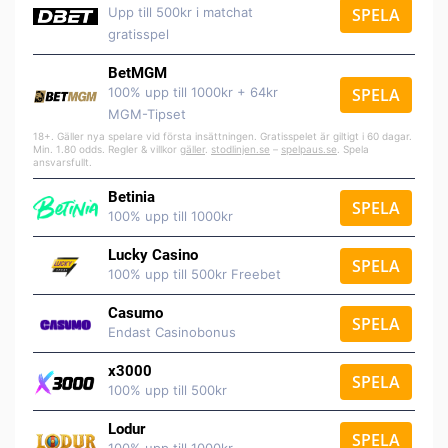
Upp till 500kr i matchat
SPELA
gratisspel
BetMGM
100% upp till 1000kr + 64kr
SPELA
MGM-Tipset
18+. Gäller nya spelare vid första insättningen. Gratisspelet är giltigt i 60 dagar.
Min. 1.80 odds. Regler & villkor
gäller
.
stodlinjen.se
–
spelpaus.se
. Spela
ansvarsfullt.
Betinia
SPELA
100% upp till 1000kr
Lucky Casino
SPELA
100% upp till 500kr Freebet
Casumo
SPELA
Endast Casinobonus
x3000
SPELA
100% upp till 500kr
Lodur
SPELA