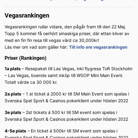
Vegasrankingen
Vegasrankingen rullar vidare, den pågår fram till den 22 Maj.
Topp 5 kommer få oerhört smaskiga priser, där ettan kliver av
med en fin fin resa till vegas värd ca 30,000kr!
Läs mer om vad som gäller här:
Till info om vegasrankingen
Priser (Rankingen)
1a plats
– Resepaket till Las Vegas, inkl flygresa ToR Stockholm
– Las Vegas, boende samt inköp till WSOP Mini Main Event.
Totalt värde ca 30 000 kr.
2a plats
– 1 st ticket á 2000 kr till SM Main Event som spelas i
Svenska Spel Sport & Casinos pokerklient under hösten 2022
3e plats
– 2st tickets á 500 kr till SM event som spelas i
Svenska Spel Sport & Casinos pokerklient under hösten 2022
4-5e plats
– En ticket á 500kr till SM event som spelas i
Svenska Spel Sport & Casinos pokerklient under hösten 2022