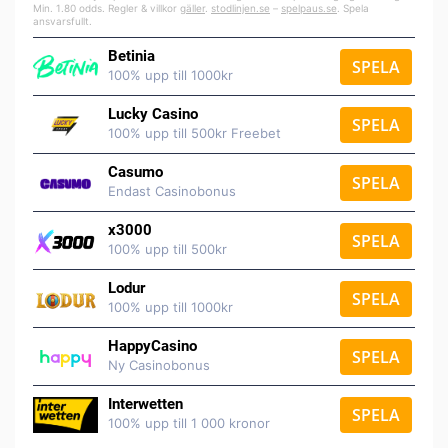
Min. 1.80 odds. Regler & villkor
gäller
.
stodlinjen.se
–
spelpaus.se
. Spela
ansvarsfullt.
Betinia
SPELA
100% upp till 1000kr
Lucky Casino
SPELA
100% upp till 500kr Freebet
Casumo
SPELA
Endast Casinobonus
x3000
SPELA
100% upp till 500kr
Lodur
SPELA
100% upp till 1000kr
HappyCasino
SPELA
Ny Casinobonus
Interwetten
SPELA
100% upp till 1 000 kronor