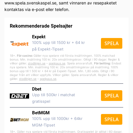
www.spela.svenskaspel.se, samt vinnaren av resepaketet
kontaktas via e-post eller telefon.
Rekommenderade Spelsajter
Expekt
100% upp till 1500 kr + 64 kr
SPELA
på Expekt-Tipset
18+.
För casino:
Gäller nya spelare vid första insättningen. 100% matchad
bonus. Min. insättning 100 kr. 20x omsättningskrav. Giltigt i 90 dagar. Regler &
villkor gäller.
stodlinjen.se
–
spelpa
us.se
. Spela ansvarsfullt.
För betting:
Endast
nya spelare. Min. insättning 100 kr. 20x omsättningskrav på insättning. 100%
bonus upp till 1 500 kr + 64 kr på Expekt-Tipset. Min. 1,80 odds. Giltigt i 90
dagar från att villkor uppfylls. Villkor gäller. Spela ansvarsfullt. Regler & villkor
gäller.
stodlinjen.se
–
spelpaus.se
.
Dbet
Upp till 500kr i matchat
SPELA
gratisspel
BetMGM
100% upp till 1000kr + 64kr
SPELA
MGM-Tipset
18+. Gäller nya spelare vid första insättningen. Gratisspelet är giltigt i 60 dagar.