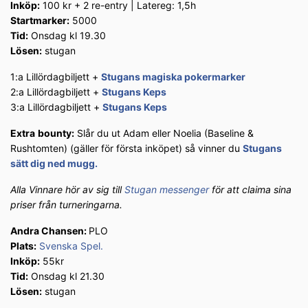
Inköp:
100 kr + 2 re-entry | Latereg: 1,5h
Startmarker:
5000
Tid:
Onsdag kl 19.30
Lösen:
stugan
1:a Lillördagbiljett +
Stugans magiska pokermarker
2:a Lillördagbiljett +
Stugans Keps
3:a Lillördagbiljett +
Stugans Keps
Extra
bounty:
Slår du ut Adam eller Noelia (Baseline &
Rushtomten) (gäller för första inköpet) så vinner du
Stugans
sätt dig ned mugg.
Alla Vinnare hör av sig till
Stugan messenger
för att claima sina
priser från turneringarna.
Andra Chansen:
PLO
Plats:
Svenska Spel.
Inköp:
55kr
Tid:
Onsdag kl 21.30
Lösen:
stugan