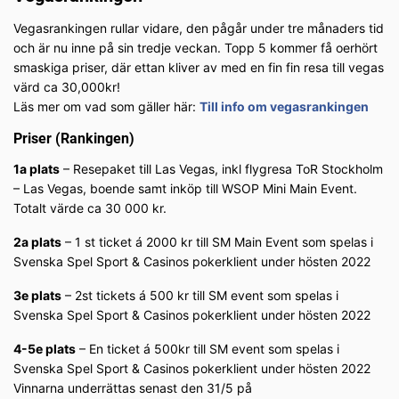
Vegasrankingen rullar vidare, den pågår under tre månaders tid
och är nu inne på sin tredje veckan. Topp 5 kommer få oerhört
smaskiga priser, där ettan kliver av med en fin fin resa till vegas
värd ca 30,000kr!
Läs mer om vad som gäller här:
Till info om vegasrankingen
Priser (Rankingen)
1a plats
– Resepaket till Las Vegas, inkl flygresa ToR Stockholm
– Las Vegas, boende samt inköp till WSOP Mini Main Event.
Totalt värde ca 30 000 kr.
2a plats
– 1 st ticket á 2000 kr till SM Main Event som spelas i
Svenska Spel Sport & Casinos pokerklient under hösten 2022
3e plats
– 2st tickets á 500 kr till SM event som spelas i
Svenska Spel Sport & Casinos pokerklient under hösten 2022
4-5e plats
– En ticket á 500kr till SM event som spelas i
Svenska Spel Sport & Casinos pokerklient under hösten 2022
Vinnarna underrättas senast den 31/5 på