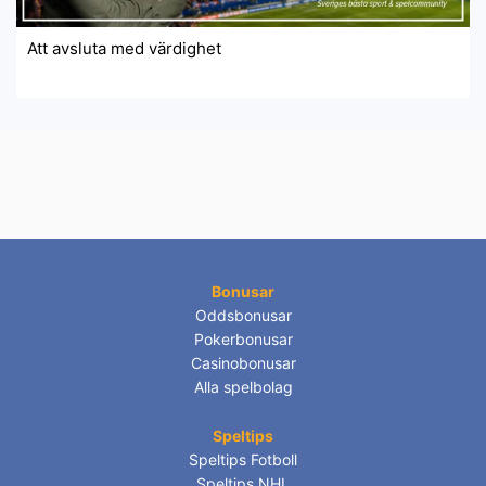
Att avsluta med värdighet
Bonusar
Oddsbonusar
Pokerbonusar
Casinobonusar
Alla spelbolag
Speltips
Speltips Fotboll
Speltips NHL