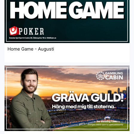
Home Game - Augusti