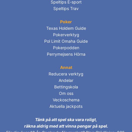
Speltips E-sport
Speltips Trav
Poker
Texas Holdem Guide
Pokerverktyg
Pol Limit Omaha Guide
Pokerpodden
Perrymejsens Hörna
Annat
Reducera verktyg
Andelar
Bettingskola
Om oss
Veckoschema
Aktuella jackpots
Tänk på att spel ska vara roligt,
räkna aldrig med att vinna pengar på spel.