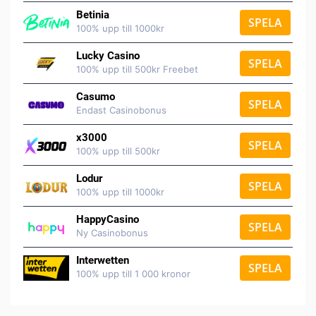
Betinia
SPELA
100% upp till 1000kr
Lucky Casino
SPELA
100% upp till 500kr Freebet
Casumo
SPELA
Endast Casinobonus
x3000
SPELA
100% upp till 500kr
Lodur
SPELA
100% upp till 1000kr
HappyCasino
SPELA
Ny Casinobonus
Interwetten
SPELA
100% upp till 1 000 kronor