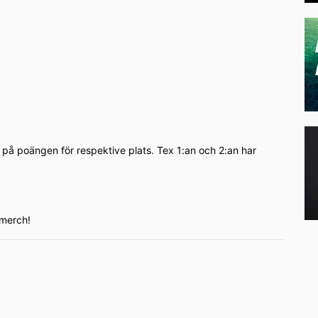
 på poängen för respektive plats. Tex 1:an och 2:an har
 merch!