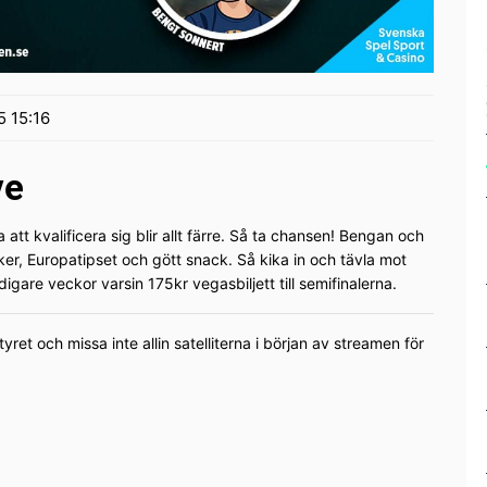
5 15:16
ve
att kvalificera sig blir allt färre. Så ta chansen! Bengan och
er, Europatipset och gött snack. Så kika in och tävla mot
gare veckor varsin 175kr vegasbiljett till semifinalerna.
et och missa inte allin satelliterna i början av streamen för