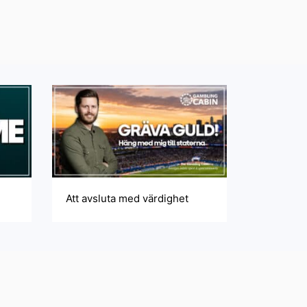
Att avsluta med värdighet