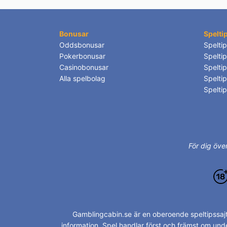
Bonusar
Spelti
Oddsbonusar
Speltip
Pokerbonusar
Spelti
Casinobonusar
Spelti
Alla spelbolag
Speltip
Spelti
För dig öve
Gamblingcabin.se är en oberoende speltipssajt.
information. Spel handlar först och främst om und