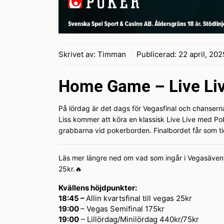
Skrivet av:
Timman
Publicerad:
22 april, 202
Home Game – Live Li
På lördag är det dags för Vegasfinal och chanserna 
Liss kommer att köra en klassisk Live Live med Pok
grabbarna vid pokerborden. Finalbordet får som tidi
Läs mer längre ned om vad som ingår i Vegasäventyr
25kr.🔥
Kvällens höjdpunkter:
18:45 –
Allin kvartsfinal till vegas 25kr
19:00
– Vegas Semifinal 175kr
19:00
– Lillördag/Minilördag 440kr/75kr