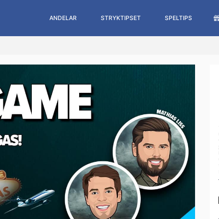
ANDELAR
STRYKTIPSET
SPELTIPS