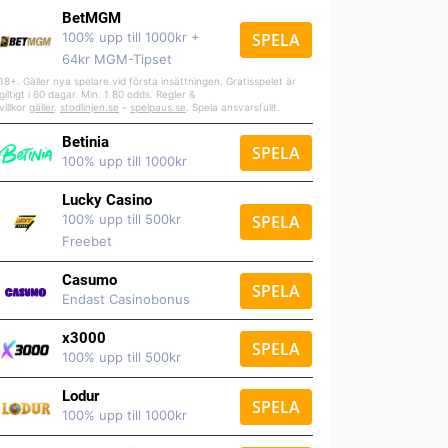
BetMGM
100% upp till 1000kr +
SPELA
64kr MGM-Tipset
18+. Gäller nya spelare vid första insättningen. Gratisspelet är
giltigt i 60 dagar. Min. 1.80 odds. Regler &
villkor
gäller
.
stodlinjen.se
–
spelpaus.se
. Spela ansvarsfullt.
Betinia
SPELA
100% upp till 1000kr
Lucky Casino
100% upp till 500kr
SPELA
Freebet
Casumo
SPELA
Endast Casinobonus
x3000
SPELA
100% upp till 500kr
Lodur
SPELA
100% upp till 1000kr