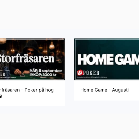
rfräsaren - Poker på hög
Home Game - Augusti
å!