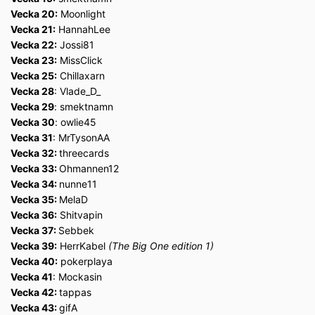
Vecka 20:
Moonlight
Vecka 21:
HannahLee
Vecka 22:
Jossi81
Vecka 23:
MissClick
Vecka 25:
Chillaxarn
Vecka 28
: Vlade_D_
Vecka 29
: smektnamn
Vecka 30
: owlie45
Vecka 31
: MrTysonAA
Vecka 32:
threecards
Vecka 33:
Ohmannen12
Vecka 34:
nunne11
Vecka 35:
MelaD
Vecka 36:
Shitvapin
Vecka 37:
Sebbek
Vecka 39:
HerrKabel
(The Big One edition 1)
Vecka 40:
pokerplaya
Vecka 41
: Mockasin
Vecka 42:
tappas
Vecka 43:
gifA