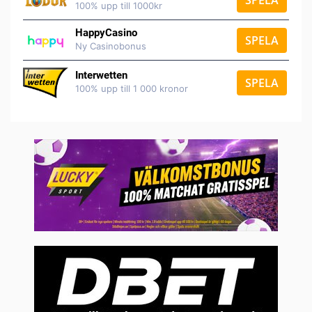
SPELA
100% upp till 1000kr
HappyCasino
SPELA
Ny Casinobonus
Interwetten
SPELA
100% upp till 1 000 kronor