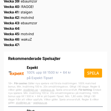
Vecka 39:
ebaumzor
Vecka 40:
RAGGE!
Vecka 41:
staigen
Vecka 42:
motvind
Vecka 43:
ebaumzor
Vecka 44:
Vecka 45:
motvind
Vecka 46:
wakuZ
Vecka 47:
Rekommenderade Spelsajter
Expekt
100% upp till 1500 kr + 64 kr
SPELA
på Expekt-Tipset
18+.
För casino:
Gäller nya spelare vid första insättningen. 100% matchad
bonus. Min. insättning 100 kr. 20x omsättningskrav. Giltigt i 90 dagar. Regler &
villkor gäller.
stodlinjen.se
–
spelpa
us.se
. Spela ansvarsfullt.
För betting:
Endast
nya spelare. Min. insättning 100 kr. 20x omsättningskrav på insättning. 100%
bonus upp till 1 500 kr + 64 kr på Expekt-Tipset. Min. 1,80 odds. Giltigt i 90
dagar från att villkor uppfylls. Villkor gäller. Spela ansvarsfullt. Regler & villkor
gäller.
stodlinjen.se
–
spelpaus.se
.