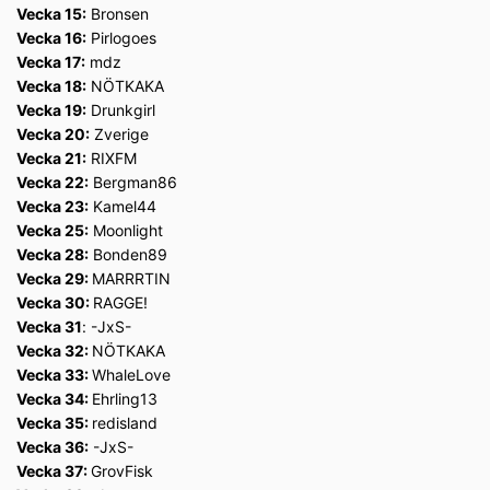
Vecka 15:
Bronsen
Vecka 16:
Pirlogoes
Vecka 17:
mdz
Vecka 18:
NÖTKAKA
Vecka 19:
Drunkgirl
Vecka 20:
Zverige
Vecka 21:
RIXFM
Vecka 22:
Bergman86
Vecka 23:
Kamel44
Vecka 25:
Moonlight
Vecka 28:
Bonden89
Vecka 29:
MARRRTIN
Vecka 30:
RAGGE!
Vecka 31
: -JxS-
Vecka 32:
NÖTKAKA
Vecka 33:
WhaleLove
Vecka 34:
Ehrling13
Vecka 35:
redisland
Vecka 36:
-JxS-
Vecka 37:
GrovFisk