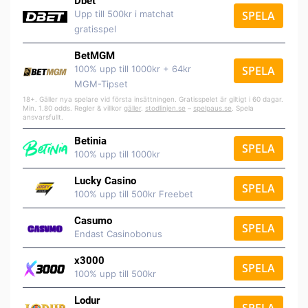
Dbet
Upp till 500kr i matchat
SPELA
gratisspel
BetMGM
100% upp till 1000kr + 64kr
SPELA
MGM-Tipset
18+. Gäller nya spelare vid första insättningen. Gratisspelet är giltigt i 60 dagar.
Min. 1.80 odds. Regler & villkor
gäller
.
stodlinjen.se
–
spelpaus.se
. Spela
ansvarsfullt.
Betinia
SPELA
100% upp till 1000kr
Lucky Casino
SPELA
100% upp till 500kr Freebet
Casumo
SPELA
Endast Casinobonus
x3000
SPELA
100% upp till 500kr
Lodur