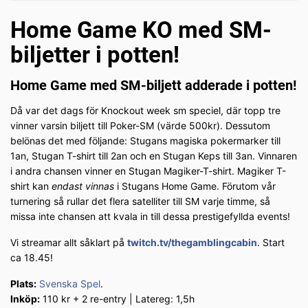
Home Game KO med SM-
biljetter i potten!
Home Game med SM-biljett adderade i potten!
Då var det dags för Knockout week sm speciel, där topp tre
vinner varsin biljett till Poker-SM (värde 500kr). Dessutom
belönas det med följande: Stugans magiska pokermarker till
1an, Stugan T-shirt till 2an och en Stugan Keps till 3an. Vinnaren
i andra chansen vinner en Stugan Magiker-T-shirt. Magiker T-
shirt kan
endast vinnas
i Stugans Home Game. Förutom vår
turnering så rullar det flera satelliter till SM varje timme, så
missa inte chansen att kvala in till dessa prestigefyllda events!
Vi streamar allt såklart på
twitch.tv/thegamblingcabin
. Start
ca 18.45!
Plats:
Svenska Spel
.
Inköp:
110 kr + 2 re-entry | Latereg: 1,5h