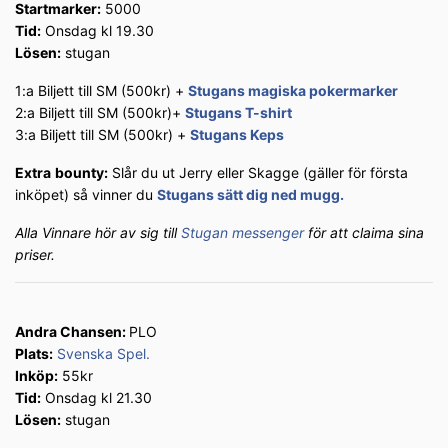
Startmarker:
5000
Tid:
Onsdag kl 19.30
Lösen:
stugan
1:a Biljett till SM (500kr) +
Stugans magiska pokermarker
2:a Biljett till SM (500kr)+
Stugans T-shirt
3:a Biljett till SM (500kr) +
Stugans Keps
Extra
bounty:
Slår du ut Jerry eller Skagge (gäller för första
inköpet) så vinner du
Stugans sätt dig ned mugg.
Alla Vinnare hör av sig till
Stugan messenger
för att claima sina
priser.
Andra Chansen:
PLO
Plats:
Svenska Spel.
Inköp:
55kr
Tid:
Onsdag kl 21.30
Lösen:
stugan