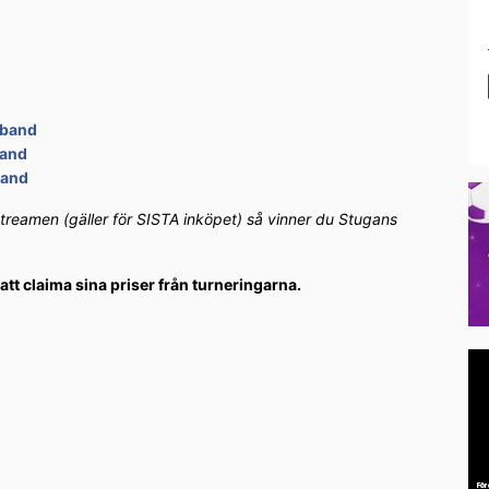
nband
band
band
streamen (gäller för SISTA inköpet) så vinner du Stugans
att claima sina priser från turneringarna.