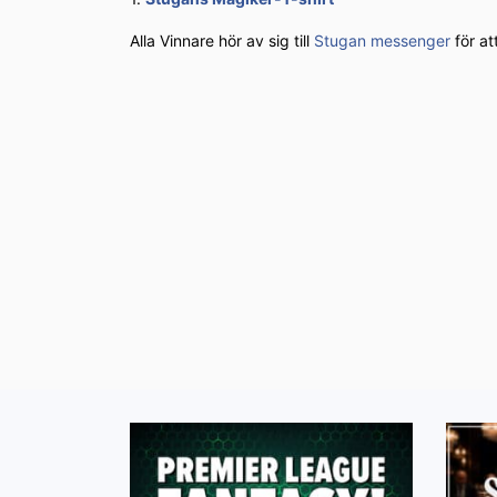
Alla Vinnare hör av sig till
Stugan messenger
för at