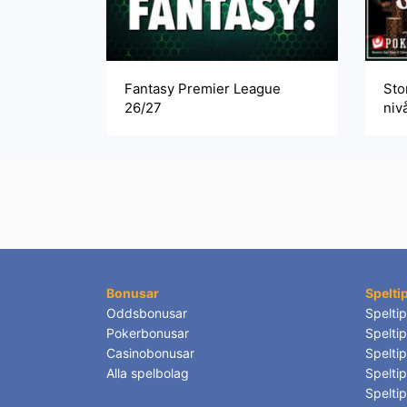
Fantasy Premier League
Sto
26/27
niv
Bonusar
Spelti
Oddsbonusar
Speltip
Pokerbonusar
Spelti
Casinobonusar
Spelti
Alla spelbolag
Speltip
Spelti