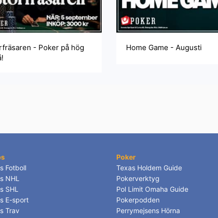
rfräsaren - Poker på hög
Home Game - Augusti
å!
ps
Poker
s Fotboll
Texas Holdem Guide
ps NHL
Pokerverktyg
ps SHL
Pol Limit Omaha Guide
s E-sport
Pokerpodden
ps Trav
Perrymejsens Hörna