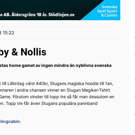
3 15:22
 & Nollis
ästas home gamet av ingen mindre än nyblivna svenska
 till Lillördag värd 440kr, Stugans magiska hoodie till 1an,
Vinnaren i andra chansen vinner en Stugan Magiker-Tshirt.
ame. Förutom vinster till topp tre så får man dessutom en
men. Topp tre får även Stugans populära pannband
blingcabin
.