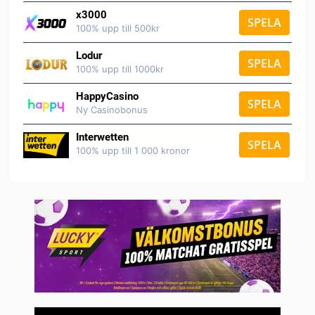
x3000
SPELA
100% upp till 500kr
Lodur
SPELA
100% upp till 1000kr
HappyCasino
SPELA
Ny Casinobonus
Interwetten
SPELA
100% upp till 1 000 kronor