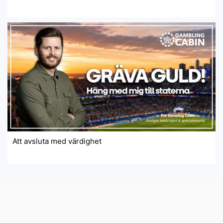
Att avsluta med värdighet