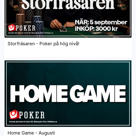
Storfräsaren - Poker på hög nivå!
Home Game - Augusti