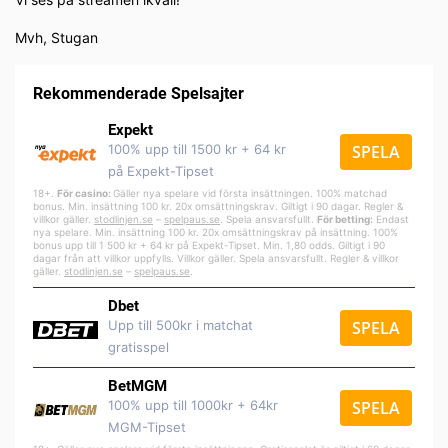
Mvh, Stugan
Rekommenderade Spelsajter
Expekt
100% upp till 1500 kr + 64 kr
SPELA
på Expekt-Tipset
18+.
För casino:
Gäller nya spelare vid första insättningen. 100% matchad
bonus. Min. insättning 100 kr. 20x omsättningskrav. Giltigt i 90 dagar. Regler &
villkor gäller.
stodlinjen.se
–
spelpa
us.se
. Spela ansvarsfullt.
För betting:
Endast
nya spelare. Min. insättning 100 kr. 20x omsättningskrav på insättning. 100%
bonus upp till 1 500 kr + 64 kr på Expekt-Tipset. Min. 1,80 odds. Giltigt i 90
dagar från att villkor uppfylls. Villkor gäller. Spela ansvarsfullt. Regler & villkor
gäller.
stodlinjen.se
–
spelpaus.se
.
Dbet
Upp till 500kr i matchat
SPELA
gratisspel
BetMGM
100% upp till 1000kr + 64kr
SPELA
MGM-Tipset