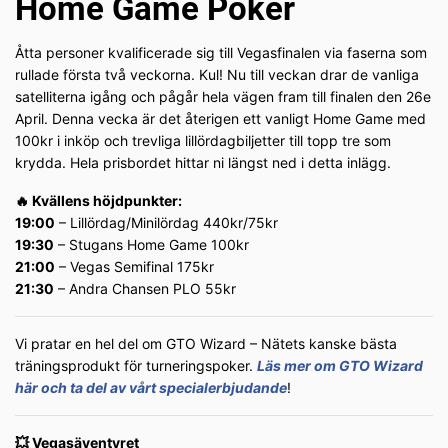
Home Game Poker
Åtta personer kvalificerade sig till Vegasfinalen via faserna som
rullade första två veckorna. Kul! Nu till veckan drar de vanliga
satelliterna igång och pågår hela vägen fram till finalen den 26e
April. Denna vecka är det återigen ett vanligt Home Game med
100kr i inköp och trevliga lillördagbiljetter till topp tre som
krydda. Hela prisbordet hittar ni längst ned i detta inlägg.
🔥 Kvällens höjdpunkter:
19:00
– Lillördag/Minilördag 440kr/75kr
19:30
– Stugans Home Game 100kr
21:00
– Vegas Semifinal 175kr
21:30
– Andra Chansen PLO 55kr
Vi pratar en hel del om GTO Wizard – Nätets kanske bästa
träningsprodukt för turneringspoker.
Läs mer om GTO Wizard
här och ta del av vårt specialerbjudande
!
💥 Vegasäventyret