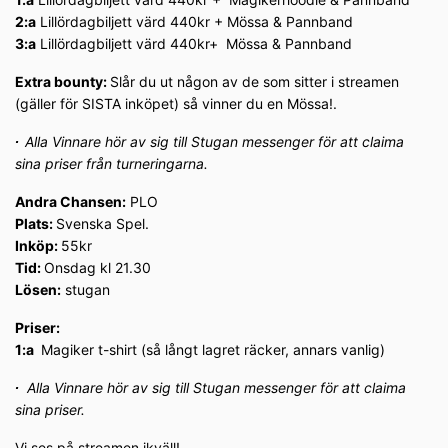
2:a
Lillördagbiljett värd 440kr + Mössa & Pannband
3:a
Lillördagbiljett värd 440kr+ Mössa & Pannband
Extra bounty:
Slår du ut någon av de som sitter i streamen
(gäller för SISTA inköpet) så vinner du en Mössa!.
∙
Alla Vinnare hör av sig till Stugan messenger för att claima
sina priser från turneringarna.
Andra Chansen:
PLO
Plats:
Svenska Spel.
Inköp:
55kr
Tid:
Onsdag kl 21.30
Lösen:
stugan
Priser:
1:a
Magiker t-shirt (så långt lagret räcker, annars vanlig)
∙
Alla Vinnare hör av sig till Stugan messenger för att claima
sina priser.
Vi ses på streamen ikväll!