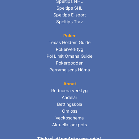
Speltips NHL
Speltips SHL
Speltips E-sport
Speltips Trav
Poker
Texas Holdem Guide
Pokerverktyg
Pol Limit Omaha Guide
Pokerpodden
Perrymejsens Hörna
Annat
Reducera verktyg
Andelar
Bettingskola
Om oss
Veckoschema
Aktuella jackpots
Tänk på att spel ska vara roligt,