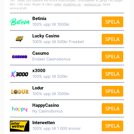
18+. Gäller nya spelare vid första insättningen. Gratisspelet är giltigt i 60 dagar.
Min. 1.80 odds. Regler & villkor
gäller
.
stodlinjen.se
–
spelpaus.se
. Spela
ansvarsfullt.
Betinia
SPELA
100% upp till 1000kr
Lucky Casino
SPELA
100% upp till 500kr Freebet
Casumo
SPELA
Endast Casinobonus
x3000
SPELA
100% upp till 500kr
Lodur
SPELA
100% upp till 1000kr
HappyCasino
SPELA
Ny Casinobonus
Interwetten
SPELA
100% upp till 1 000 kronor