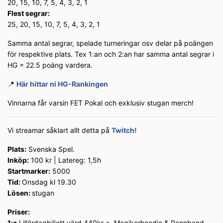
20, 15, 10, 7, 5, 4, 3, 2, 1
Flest segrar:
25, 20, 15, 10, 7, 5, 4, 3, 2, 1
Samma antal segrar, spelade turneringar osv delar på poängen
för respektive plats. Tex 1:an och 2:an har samma antal segrar i
HG = 22.5 poäng vardera.
📍
Här hittar ni HG-Rankingen
Vinnarna får varsin FET Pokal och exklusiv stugan merch!
Vi streamar såklart allt detta på
Twitch!
Plats:
Svenska Spel.
Inköp:
100 kr | Latereg: 1,5h
Startmarker:
5000
Tid:
Onsdag kl 19.30
Lösen:
stugan
Priser:
1:a
Lillördagbiljett värd 440kr + Magikerhoodie & Pannband