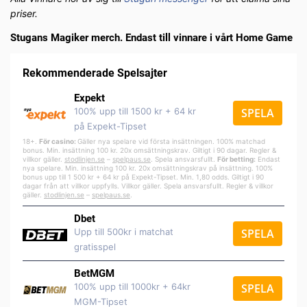
priser.
Stugans Magiker merch. Endast till vinnare i vårt Home Game
Rekommenderade Spelsajter
Expekt
100% upp till 1500 kr + 64 kr
SPELA
på Expekt-Tipset
18+.
För casino:
Gäller nya spelare vid första insättningen. 100% matchad
bonus. Min. insättning 100 kr. 20x omsättningskrav. Giltigt i 90 dagar. Regler &
villkor gäller.
stodlinjen.se
–
spelpa
us.se
. Spela ansvarsfullt.
För betting:
Endast
nya spelare. Min. insättning 100 kr. 20x omsättningskrav på insättning. 100%
bonus upp till 1 500 kr + 64 kr på Expekt-Tipset. Min. 1,80 odds. Giltigt i 90
dagar från att villkor uppfylls. Villkor gäller. Spela ansvarsfullt. Regler & villkor
gäller.
stodlinjen.se
–
spelpaus.se
.
Dbet
Upp till 500kr i matchat
SPELA
gratisspel
BetMGM
100% upp till 1000kr + 64kr
SPELA
MGM-Tipset