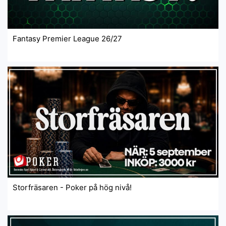
Fantasy Premier League 26/27
Storfräsaren - Poker på hög nivå!