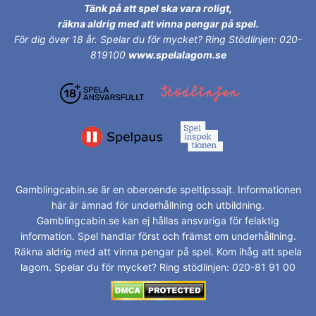
Tänk på att spel ska vara roligt,
räkna aldrig med att vinna pengar på spel.
För dig över 18 år.
Spelar du för mycket? Ring Stödlinjen: 020-
819100
www.spelalagom.se
Gamblingcabin.se är en oberoende speltipssajt. Informationen
här är ämnad för underhållning och utbildning.
Gamblingcabin.se kan ej hållas ansvariga för felaktig
information. Spel handlar först och främst om underhållning.
Räkna aldrig med att vinna pengar på spel. Kom ihåg att spela
lagom. Spelar du för mycket? Ring stödlinjen: 020-81 91 00