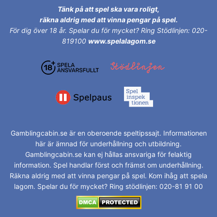
Tänk på att spel ska vara roligt,
räkna aldrig med att vinna pengar på spel.
För dig över 18 år.
Spelar du för mycket? Ring Stödlinjen: 020-
819100
www.spelalagom.se
Gamblingcabin.se är en oberoende speltipssajt. Informationen
här är ämnad för underhållning och utbildning.
Gamblingcabin.se kan ej hållas ansvariga för felaktig
information. Spel handlar först och främst om underhållning.
Räkna aldrig med att vinna pengar på spel. Kom ihåg att spela
lagom. Spelar du för mycket? Ring stödlinjen: 020-81 91 00