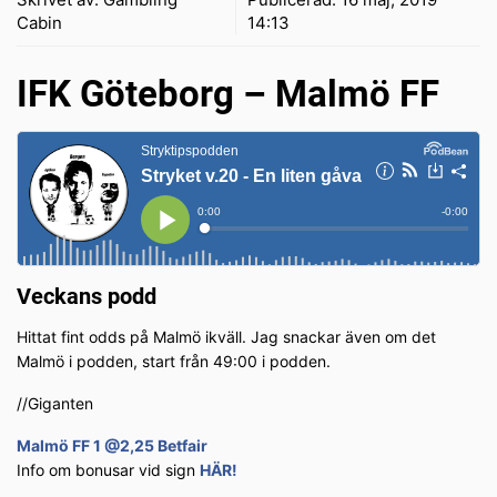
Cabin
14:13
IFK Göteborg – Malmö FF
Veckans podd
Hittat fint odds på Malmö ikväll. Jag snackar även om det
Malmö i podden, start från 49:00 i podden.
//Giganten
Malmö FF 1 @2,25 Betfair
Info om bonusar vid sign
HÄR!