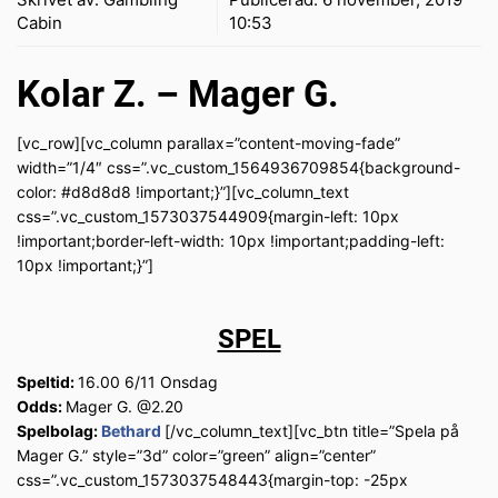
Cabin
10:53
Kolar Z. – Mager G.
[vc_row][vc_column parallax=”content-moving-fade”
width=”1/4″ css=”.vc_custom_1564936709854{background-
color: #d8d8d8 !important;}”][vc_column_text
css=”.vc_custom_1573037544909{margin-left: 10px
!important;border-left-width: 10px !important;padding-left:
10px !important;}”]
SPEL
Speltid:
16.00 6/11 Onsdag
Odds:
Mager G. @2.20
Spelbolag:
Bethard
[/vc_column_text][vc_btn title=”Spela på
Mager G.” style=”3d” color=”green” align=”center”
css=”.vc_custom_1573037548443{margin-top: -25px