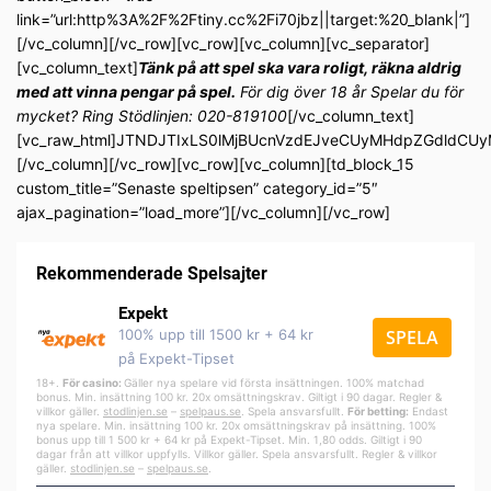
link=”url:http%3A%2F%2Ftiny.cc%2Fi70jbz||target:%20_blank|”]
[/vc_column][/vc_row][vc_row][vc_column][vc_separator]
[vc_column_text]
Tänk på att spel ska vara roligt, räkna aldrig
med att vinna pengar på spel.
För dig över 18 år Spelar du för
mycket? Ring Stödlinjen: 020-819100
[/vc_column_text]
[vc_raw_html]JTNDJTIxLS0lMjBUcnVzdEJveCUyMHdpZGdldC
[/vc_column][/vc_row][vc_row][vc_column][td_block_15
custom_title=”Senaste speltipsen” category_id=”5″
ajax_pagination=”load_more”][/vc_column][/vc_row]
Rekommenderade Spelsajter
Expekt
100% upp till 1500 kr + 64 kr
SPELA
på Expekt-Tipset
18+.
För casino:
Gäller nya spelare vid första insättningen. 100% matchad
bonus. Min. insättning 100 kr. 20x omsättningskrav. Giltigt i 90 dagar. Regler &
villkor gäller.
stodlinjen.se
–
spelpa
us.se
. Spela ansvarsfullt.
För betting:
Endast
nya spelare. Min. insättning 100 kr. 20x omsättningskrav på insättning. 100%
bonus upp till 1 500 kr + 64 kr på Expekt-Tipset. Min. 1,80 odds. Giltigt i 90
dagar från att villkor uppfylls. Villkor gäller. Spela ansvarsfullt. Regler & villkor
gäller.
stodlinjen.se
–
spelpaus.se
.