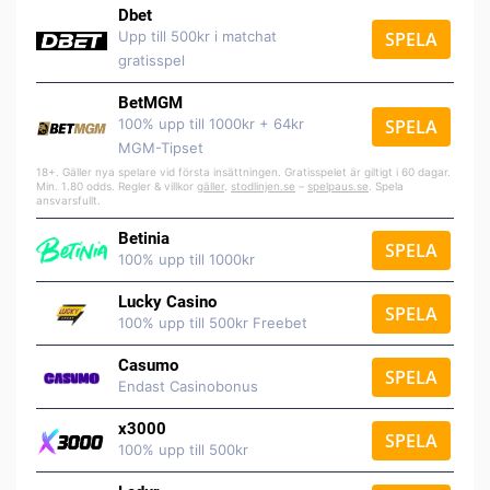
Dbet
Upp till 500kr i matchat
SPELA
gratisspel
BetMGM
100% upp till 1000kr + 64kr
SPELA
MGM-Tipset
18+. Gäller nya spelare vid första insättningen. Gratisspelet är giltigt i 60 dagar.
Min. 1.80 odds. Regler & villkor
gäller
.
stodlinjen.se
–
spelpaus.se
. Spela
ansvarsfullt.
Betinia
SPELA
100% upp till 1000kr
Lucky Casino
SPELA
100% upp till 500kr Freebet
Casumo
SPELA
Endast Casinobonus
x3000
SPELA
100% upp till 500kr