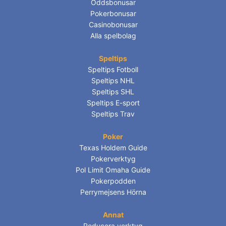
Oddsbonusar
Pokerbonusar
Casinobonusar
Alla spelbolag
Speltips
Speltips Fotboll
Speltips NHL
Speltips SHL
Speltips E-sport
Speltips Trav
Poker
Texas Holdem Guide
Pokerverktyg
Pol Limit Omaha Guide
Pokerpodden
Perrymejsens Hörna
Annat
Reducera verktyg