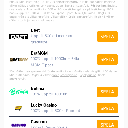
bonus. Min. insättning 100 kr. 20x omsättningskrav. Giltigt i 90 dagar. Regler &
villkor gäller.
stodlinjen.se
–
spelpa
us.se
. Spela ansvarsfullt.
För betting:
Endast
nya spelare. Min. insättning 100 kr. 20x omsättningskrav på insättning. 100%
bonus upp till 1 500 kr + 64 kr på Expekt-Tipset. Min. 1,80 odds. Giltigt i 90
dagar från att villkor uppfylls. Villkor gäller. Spela ansvarsfullt. Regler & villkor
gäller.
stodlinjen.se
–
spelpaus.se
.
Dbet
Upp till 500kr i matchat
SPELA
gratisspel
BetMGM
100% upp till 1000kr + 64kr
SPELA
MGM-Tipset
18+. Gäller nya spelare vid första insättningen. Gratisspelet är giltigt i 60 dagar.
Min. 1.80 odds. Regler & villkor
gäller
.
stodlinjen.se
–
spelpaus.se
. Spela
ansvarsfullt.
Betinia
SPELA
100% upp till 1000kr
Lucky Casino
SPELA
100% upp till 500kr Freebet
Casumo
SPELA
Endast Casinobonus