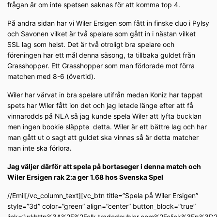
frågan är om inte spetsen saknas för att komma top 4.
På andra sidan har vi Wiler Ersigen som fått in finske duo i Pylsy
och Savonen vilket är två spelare som gått in i nästan vilket
SSL lag som helst. Det är två otroligt bra spelare och
föreningen har ett mål denna säsong, ta tillbaka guldet från
Grasshopper. Ett Grasshopper som man förlorade mot förra
matchen med 8-6 (övertid).
Wiler har värvat in bra spelare utifrån medan Koniz har tappat
spets har Wiler fått ion det och jag letade länge efter att få
vinnarodds på NLA så jag kunde spela Wiler att lyfta bucklan
men ingen bookie släppte
detta. Wiler är ett bättre lag och har
man gått ut o sagt att guldet ska vinnas så är detta matcher
man inte ska förlora
.
Jag väljer därför att spela på bortaseger i denna match och
Wiler Ersigen rak 2:a ger 1.68 hos Svenska Spel
//Emil[/vc_column_text][vc_btn title=”Spela på Wiler Ersigen”
style=”3d” color=”green” align=”center” button_block=”true”
link=”url:http%3A%2F%2Fclk.tradedoubler.com%2Fclick%3Fp%