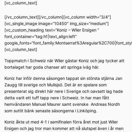
[vc_column_text]
[/vc_column_text][/vc_column][vc_column width=”3/4″]
[vc_single_image image=”10450″ img_size=”medium”]
[vc_custom_heading text=”Koniz – Wiler Ersigen ”
font_container=”tag:h1|text_align:left”
google_fonts=”font_family:Montserrat%3Aregular%2C700|font_s
[vc_column_text]
Toppmatch i Schweiz när Wiler gästar Koniz och jag tycker att
bortalaget har goda chanser att springa iväg här.
Koniz har inför denna säsongen tappat sin största stjärna Jan
Zaugg till sverige och Mullsjsö. Det är en spelare som
presenterat sig direkt här nere i Sverige och oavsett lag hade
detta varit ett tuff tapp nere i Schweiz. In har man fått
hemvändaren Manuel Maurer samt svenske
Andreas Nordh
som suttit bänk senaste säsongerna i Linköping.
Koniz åkte ut med 4-1 i semifinalen förra året mot just Wiler
Ersigen och jag tror man kommer att nå slutspel även i år men