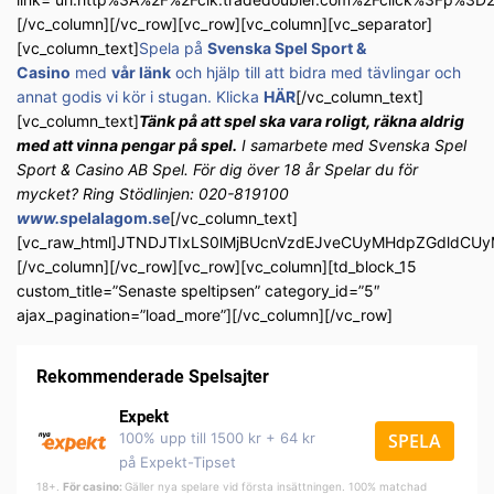
[/vc_column][/vc_row][vc_row][vc_column][vc_separator]
[vc_column_text]
Spela på
Svenska Spel Sport &
Casino
med
vår länk
och hjälp till att bidra med tävlingar och
annat godis vi kör i stugan. Klicka
HÄR
[/vc_column_text]
[vc_column_text]
Tänk på att spel ska vara roligt, räkna aldrig
med att vinna pengar på spel.
I samarbete med Svenska Spel
Sport & Casino AB Spel. För dig över 18 år Spelar du för
mycket? Ring Stödlinjen: 020-819100
www.s
pelalagom.se
[/vc_column_text]
[vc_raw_html]JTNDJTIxLS0lMjBUcnVzdEJveCUyMHdpZGdldC
[/vc_column][/vc_row][vc_row][vc_column][td_block_15
custom_title=”Senaste speltipsen” category_id=”5″
ajax_pagination=”load_more”][/vc_column][/vc_row]
Rekommenderade Spelsajter
Expekt
100% upp till 1500 kr + 64 kr
SPELA
på Expekt-Tipset
18+.
För casino:
Gäller nya spelare vid första insättningen. 100% matchad