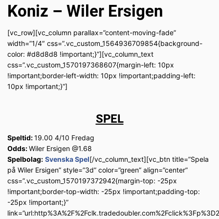
Koniz – Wiler Ersigen
[vc_row][vc_column parallax=”content-moving-fade”
width=”1/4″ css=”.vc_custom_1564936709854{background-
color: #d8d8d8 !important;}”][vc_column_text
css=”.vc_custom_1570197368607{margin-left: 10px
!important;border-left-width: 10px !important;padding-left:
10px !important;}”]
SPEL
Speltid:
19.00 4/10 Fredag
Odds:
Wiler Ersigen @1.68
Spelbolag:
Svenska Spel
[/vc_column_text][vc_btn title=”Spela
på Wiler Ersigen” style=”3d” color=”green” align=”center”
css=”.vc_custom_1570197372942{margin-top: -25px
!important;border-top-width: -25px !important;padding-top:
-25px !important;}”
link=”url:http%3A%2F%2Fclk.tradedoubler.com%2Fclick%3Fp%