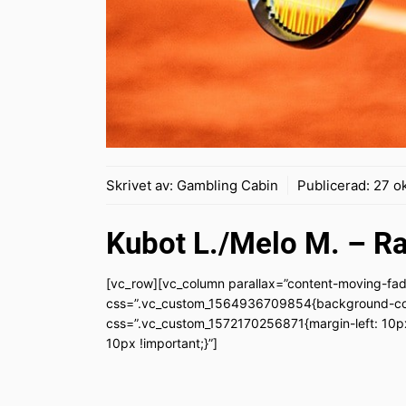
Skrivet av:
Gambling Cabin
Publicerad:
27 o
Kubot L./Melo M. – Ra
[vc_row][vc_column parallax=”content-moving-fad
css=”.vc_custom_1564936709854{background-colo
css=”.vc_custom_1572170256871{margin-left: 10px 
10px !important;}”]