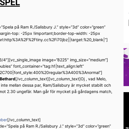
SPEL
=”Spela på Ram R./Salisbury J.” style=”3d” color=”green”
rgin-top: -25px !important;border-top-width: -25px
=”url:http%3A%2F%2Ftiny.cc%2Fi70jbz||target:%20_blank|”]
”3/4″][vc_single_image image=”8225″ img_size=”medium”]
les” font_container=”tag:h1|text_align:left”
r%2C700|font_style:400%20regular%3A400%3Anormal”]
 Bethard
[/vc_column_text][vc_column_text]Oj , vad Melo,
det inte mellan dessa par, Ram/Salisbury är mycket stabilt och
er mot 2.30 ungefär. Man går för mycket på gårdagens match,
mber
[/vc_column_text]
tle=”Spela på Ram R./Salisbury J.” style=”3d” color=”green”