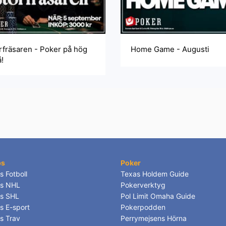
rfräsaren - Poker på hög
Home Game - Augusti
å!
ps
Poker
s Fotboll
Texas Holdem Guide
ps NHL
Pokerverktyg
ps SHL
Pol Limit Omaha Guide
s E-sport
Pokerpodden
ps Trav
Perrymejsens Hörna