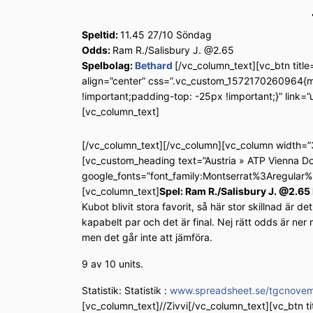
Speltid:
11.45 27/10 Söndag
Odds:
Ram R./Salisbury J. @2.65
Spelbolag:
Bethard
[/vc_column_text][vc_btn title
align=”center” css=”.vc_custom_1572170260964{ma
!important;padding-top: -25px !important;}” link
[vc_column_text]
[/vc_column_text][/vc_column][vc_column width=
[vc_custom_heading text=”Austria » ATP Vienna Doub
google_fonts=”font_family:Montserrat%3Aregula
[vc_column_text]
Spel: Ram R./Salisbury J. @2.65
Kubot blivit stora favorit, så här stor skillnad är 
kapabelt par och det är final. Nej rätt odds är n
men det går inte att jämföra.
9 av 10 units.
Statistik: Statistik :
www.spreadsheet.se/tgcnove
[vc_column_text]//Zivvi[/vc_column_text][vc_btn ti