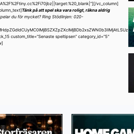
p%3A%2F%2Ftiny.cc%2Fi70jbz||target:%20_blank|”][/vc_column]
olumn_text]
Tänk på att spel ska vara roligt, räkna aldrig
Spelar du för mycket? Ring Stödlinjen: 020-
UyMHdpZGdldCUyMC0lMjBSZXZpZXclMjBDb2xsZWN0b3IlMjAtLSUz
k_15 custom_title=”Senaste speltipsen” category_id=”5″
w]