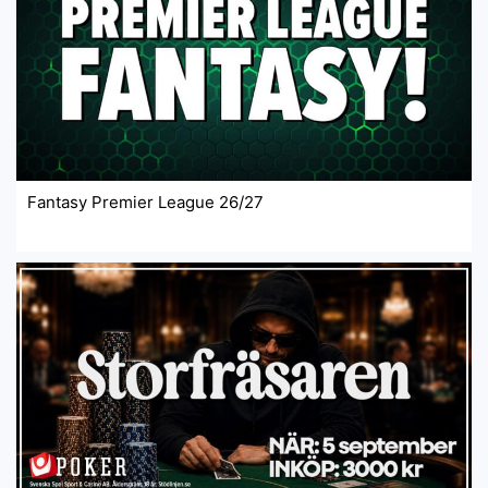
Fantasy Premier League 26/27