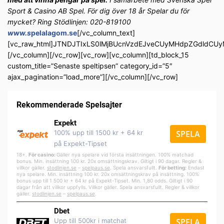
Sport & Casino AB Spel. För dig över 18 år Spelar du för
mycket? Ring Stödlinjen: 020-819100
www.s
pelalagom.se
[/vc_column_text]
[vc_raw_html]JTNDJTIxLS0lMjBUcnVzdEJveCUyMHdpZGdldC
[/vc_column][/vc_row][vc_row][vc_column][td_block_15
custom_title=”Senaste speltipsen” category_id=”5″
ajax_pagination=”load_more”][/vc_column][/vc_row]
Rekommenderade Spelsajter
Expekt
100% upp till 1500 kr + 64 kr
SPELA
på Expekt-Tipset
18+.
För casino:
Gäller nya spelare vid första insättningen. 100% matchad
bonus. Min. insättning 100 kr. 20x omsättningskrav. Giltigt i 90 dagar. Regler &
villkor gäller.
stodlinjen.se
–
spelpa
us.se
. Spela ansvarsfullt.
För betting:
Endast
nya spelare. Min. insättning 100 kr. 20x omsättningskrav på insättning. 100%
bonus upp till 1 500 kr + 64 kr på Expekt-Tipset. Min. 1,80 odds. Giltigt i 90
dagar från att villkor uppfylls. Villkor gäller. Spela ansvarsfullt. Regler & villkor
gäller.
stodlinjen.se
–
spelpaus.se
.
Dbet
Upp till 500kr i matchat
SPELA