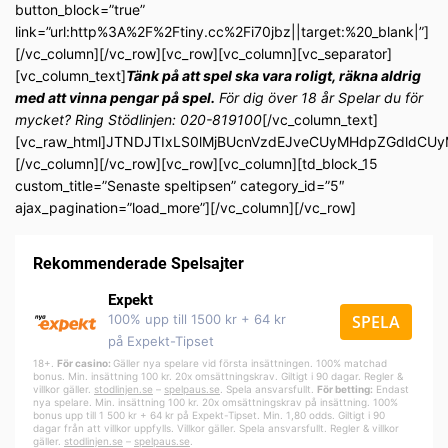
button_block=”true”
link=”url:http%3A%2F%2Ftiny.cc%2Fi70jbz||target:%20_blank|”]
[/vc_column][/vc_row][vc_row][vc_column][vc_separator]
[vc_column_text]
Tänk på att spel ska vara roligt, räkna aldrig
med att vinna pengar på spel.
För dig över 18 år Spelar du för
mycket? Ring Stödlinjen: 020-819100
[/vc_column_text]
[vc_raw_html]JTNDJTIxLS0lMjBUcnVzdEJveCUyMHdpZGdldC
[/vc_column][/vc_row][vc_row][vc_column][td_block_15
custom_title=”Senaste speltipsen” category_id=”5″
ajax_pagination=”load_more”][/vc_column][/vc_row]
Rekommenderade Spelsajter
Expekt
100% upp till 1500 kr + 64 kr
SPELA
på Expekt-Tipset
18+.
För casino:
Gäller nya spelare vid första insättningen. 100% matchad
bonus. Min. insättning 100 kr. 20x omsättningskrav. Giltigt i 90 dagar. Regler &
villkor gäller.
stodlinjen.se
–
spelpa
us.se
. Spela ansvarsfullt.
För betting:
Endast
nya spelare. Min. insättning 100 kr. 20x omsättningskrav på insättning. 100%
bonus upp till 1 500 kr + 64 kr på Expekt-Tipset. Min. 1,80 odds. Giltigt i 90
dagar från att villkor uppfylls. Villkor gäller. Spela ansvarsfullt. Regler & villkor
gäller.
stodlinjen.se
–
spelpaus.se
.