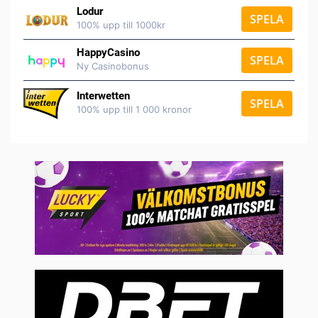
Lodur
SPELA
100% upp till 1000kr
HappyCasino
SPELA
Ny Casinobonus
Interwetten
SPELA
100% upp till 1 000 kronor