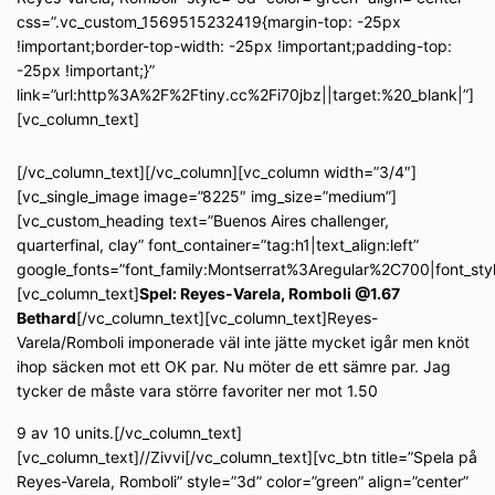
css=”.vc_custom_1569515232419{margin-top: -25px
!important;border-top-width: -25px !important;padding-top:
-25px !important;}”
link=”url:http%3A%2F%2Ftiny.cc%2Fi70jbz||target:%20_blank|”]
[vc_column_text]
[/vc_column_text][/vc_column][vc_column width=”3/4″]
[vc_single_image image=”8225″ img_size=”medium”]
[vc_custom_heading text=”Buenos Aires challenger,
quarterfinal, clay” font_container=”tag:h1|text_align:left”
google_fonts=”font_family:Montserrat%3Aregular%2C700|font_s
[vc_column_text]
Spel: Reyes-Varela, Romboli @1.67
Bethard
[/vc_column_text][vc_column_text]Reyes-
Varela/Romboli imponerade väl inte jätte mycket igår men knöt
ihop säcken mot ett OK par. Nu möter de ett sämre par. Jag
tycker de måste vara större favoriter ner mot 1.50
9 av 10 units.[/vc_column_text]
[vc_column_text]//Zivvi[/vc_column_text][vc_btn title=”Spela på
Reyes-Varela, Romboli” style=”3d” color=”green” align=”center”