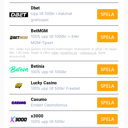
Dbet
Upp till 500kr i matchat
SPELA
gratisspel
BetMGM
100% upp till 1000kr + 64kr
SPELA
MGM-Tipset
18+. Gäller nya spelare vid första insättningen. Gratisspelet är giltigt i 60 dagar.
Min. 1.80 odds. Regler & villkor
gäller
.
stodlinjen.se
–
spelpaus.se
. Spela
ansvarsfullt.
Betinia
SPELA
100% upp till 1000kr
Lucky Casino
SPELA
100% upp till 500kr Freebet
Casumo
SPELA
Endast Casinobonus
x3000
SPELA
100% upp till 500kr