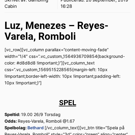
Cabin
16:28
Luz, Menezes – Reyes-
Varela, Romboli
[vc_row][vc_column parallax=”content-moving-fade”
width=”1/4″ css=”.vc_custom_1564936709854{background-
color: #d8d8d8 !important;}”][vc_column_text
css=”.vc_custom_1569515228565{margin-left: 10px
!important;border-left-width: 10px !important;padding-left:
10px !important;}”]
SPEL
Speltid:
19.00 26/9 Torsdag
Odds:
Reyes-Varela, Romboli @1.67
Spelbolag:
Bethard
[/vc_column_text][vc_btn title=”Spela på
Reyes-Varela, Romboli” style=”3d” color=”green” align=”center”