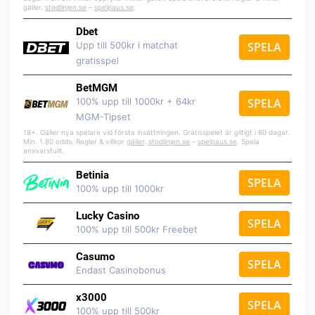
gäller.
stodlinjen.se
–
spelpaus.se
.
Dbet
Upp till 500kr i matchat
SPELA
gratisspel
BetMGM
100% upp till 1000kr + 64kr
SPELA
MGM-Tipset
18+. Gäller nya spelare vid första insättningen. Gratisspelet är giltigt i 60 dagar.
Min. 1.80 odds. Regler & villkor
gäller
.
stodlinjen.se
–
spelpaus.se
. Spela
ansvarsfullt.
Betinia
SPELA
100% upp till 1000kr
Lucky Casino
SPELA
100% upp till 500kr Freebet
Casumo
SPELA
Endast Casinobonus
x3000
SPELA
100% upp till 500kr