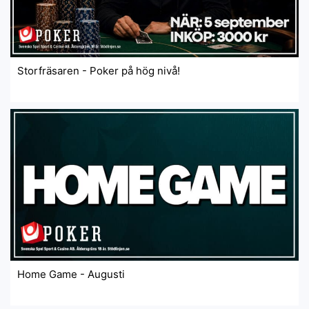
Storfräsaren - Poker på hög nivå!
Home Game - Augusti