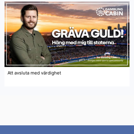
Att avsluta med värdighet