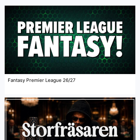
Fantasy Premier League 26/27