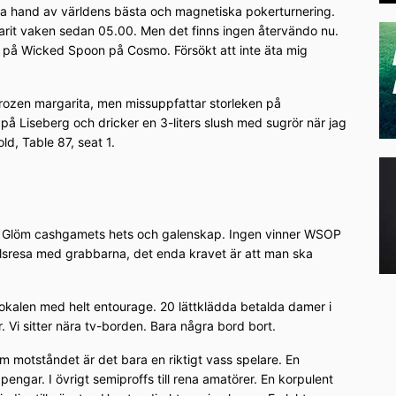
n enda hand av världens bästa och magnetiska pokerturnering.
varit vaken sedan 05.00. Men det finns ingen återvändo nu.
 på Wicked Spoon på Cosmo. Försökt att inte äta mig
n frozen margarita, men missuppfattar storleken på
på Liseberg och dricker en 3-liters slush med sugrör när jag
old, Table 87, seat 1.
pas. Glöm cashgamets hets och galenskap. Ingen vinner WSOP
llsresa med grabbarna, det enda kravet är att man ska
 lokalen med helt entourage. 20 lättklädda betalda damer i
. Vi sitter nära tv-borden. Bara några bord bort.
om motståndet är det bara en riktigt vass spelare. En
engar. I övrigt semiproffs till rena amatörer. En korpulent