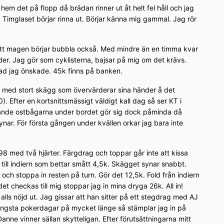
hem det på flopp då brädan rinner ut åt helt fel håll och jag
i. Timglaset börjar rinna ut. Börjar känna mig gammal. Jag rör
t att magen börjar bubbla också. Med mindre än en timma kvar
der. Jag gör som cyklisterna, bajsar på mig om det krävs.
vad jag önskade. 45k finns på banken.
med stort skägg som övervärderar sina händer å det
0). Efter en kortsnittsmässigt väldigt kall dag så ser KT i
tande ostbågarna under bordet gör sig dock påminda då
ynar. För första gången under kvällen orkar jag bara inte
8 med två hjärter. Färgdrag och toppar går inte att kissa
 till indiern som bettar smått 4,5k. Skägget synar snabbt.
 och stoppa in resten på turn. Gör det 12,5k. Fold från indiern
 checkas till mig stoppar jag in mina dryga 26k. All in!
 alls nöjd ut. Jag gissar att han sitter på ett stegdrag med AJ
a tyngsta pokerdagar på mycket länge så stämplar jag in på
anne vinner sällan skytteligan. Efter förutsättningarna mitt