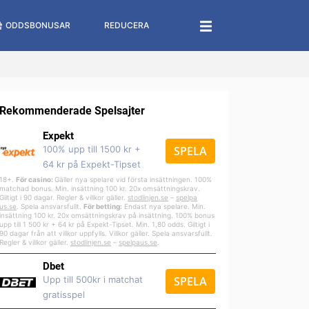
ODDSBONUSAR
REDUCERA
Rekommenderade Spelsajter
Expekt
100% upp till 1500 kr +
SPELA
64 kr på Expekt-Tipset
18+.
För casino:
Gäller nya spelare vid första insättningen. 100%
matchad bonus. Min. insättning 100 kr. 20x omsättningskrav.
Giltigt i 90 dagar. Regler & villkor gäller.
stodlinjen.se
–
spelpa
us.se
. Spela ansvarsfullt.
För betting:
Endast nya spelare. Min.
insättning 100 kr. 20x omsättningskrav på insättning. 100% bonus
upp till 1 500 kr + 64 kr på Expekt-Tipset. Min. 1,80 odds. Giltigt i
90 dagar från att villkor uppfylls. Villkor gäller. Spela ansvarsfullt.
Regler & villkor gäller.
stodlinjen.se
–
spelpaus.se
.
Dbet
Upp till 500kr i matchat
SPELA
gratisspel