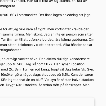
er till vänster. Han tar direkt av sig skorna. En lukt av
 margarita.
/200. 60k i startmarker. Det finns ingen anledning att jaga.
 för att jag ville vara så tight, men kortsnittet krävde det.
h samma timma. Men skönt. Jag är inte en person som sitter
 Tar timman till att utforska bordet, lära känna gubbarna. Om
man sitter i telefonen vid ett pokerbord. Vilka händer spelar
ettingmönster.
r, en otroligt vacker näve. Den aktiva duktiga kanadensare i
er upp till 500. Jag slår om till 2k. Han synar i position.
 med 2k. Syn. Turn en röd kung, topptvå! Jag betar 5k. Syn.
ag försöker göra något slags stoppbet på 6,5k. Kanadensaren
. Slår inget annat än en bluff. Vid syn är nästan halva stacken
en. Drygt 40k i stacken. Är redan trött på fanskapet. Men