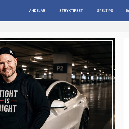
ANDELAR
STRYKTIPSET
SPELTIPS