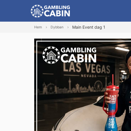
Main Event dag 1
Hem
Dybban