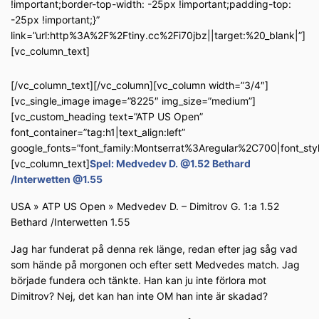
!important;border-top-width: -25px !important;padding-top:
-25px !important;}”
link=”url:http%3A%2F%2Ftiny.cc%2Fi70jbz||target:%20_blank|”]
[vc_column_text]
[/vc_column_text][/vc_column][vc_column width=”3/4″]
[vc_single_image image=”8225″ img_size=”medium”]
[vc_custom_heading text=”ATP US Open”
font_container=”tag:h1|text_align:left”
google_fonts=”font_family:Montserrat%3Aregular%2C700|font_s
[vc_column_text]
Spel: Medvedev D. @1.52 Bethard
/Interwetten @1.55
USA » ATP US Open » Medvedev D. – Dimitrov G. 1:a 1.52
Bethard /Interwetten 1.55
Jag har funderat på denna rek länge, redan efter jag såg vad
som hände på morgonen och efter sett Medvedes match. Jag
började fundera och tänkte. Han kan ju inte förlora mot
Dimitrov? Nej, det kan han inte OM han inte är skadad?