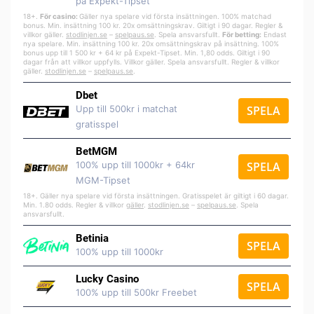
på Expekt-Tipset
18+.
För casino:
Gäller nya spelare vid första insättningen. 100% matchad
bonus. Min. insättning 100 kr. 20x omsättningskrav. Giltigt i 90 dagar. Regler &
villkor gäller.
stodlinjen.se
–
spelpa
us.se
. Spela ansvarsfullt.
För betting:
Endast
nya spelare. Min. insättning 100 kr. 20x omsättningskrav på insättning. 100%
bonus upp till 1 500 kr + 64 kr på Expekt-Tipset. Min. 1,80 odds. Giltigt i 90
dagar från att villkor uppfylls. Villkor gäller. Spela ansvarsfullt. Regler & villkor
gäller.
stodlinjen.se
–
spelpaus.se
.
Dbet
Upp till 500kr i matchat
SPELA
gratisspel
BetMGM
100% upp till 1000kr + 64kr
SPELA
MGM-Tipset
18+. Gäller nya spelare vid första insättningen. Gratisspelet är giltigt i 60 dagar.
Min. 1.80 odds. Regler & villkor
gäller
.
stodlinjen.se
–
spelpaus.se
. Spela
ansvarsfullt.
Betinia
SPELA
100% upp till 1000kr
Lucky Casino
SPELA
100% upp till 500kr Freebet