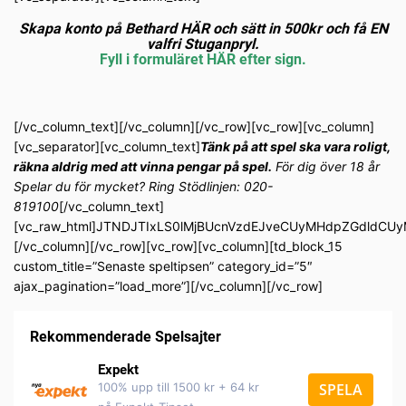
Skapa konto på Bethard HÄR och sätt in 500kr och få EN
valfri Stuganpryl.
Fyll i formuläret HÄR efter sign.
[/vc_column_text][/vc_column][/vc_row][vc_row][vc_column]
[vc_separator][vc_column_text]
Tänk på att spel ska vara roligt,
räkna aldrig med att vinna pengar på spel.
För dig över 18 år
Spelar du för mycket? Ring Stödlinjen: 020-
819100
[/vc_column_text]
[vc_raw_html]JTNDJTIxLS0lMjBUcnVzdEJveCUyMHdpZGdldC
[/vc_column][/vc_row][vc_row][vc_column][td_block_15
custom_title=”Senaste speltipsen” category_id=”5″
ajax_pagination=”load_more”][/vc_column][/vc_row]
Rekommenderade Spelsajter
Expekt
100% upp till 1500 kr + 64 kr
SPELA