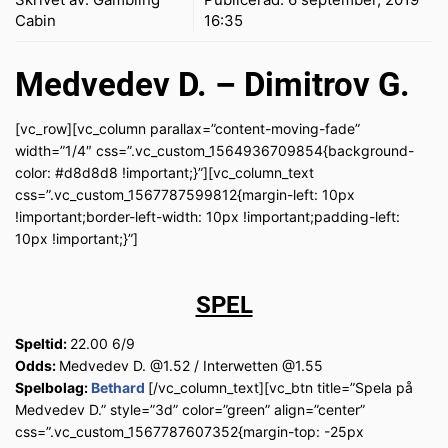
Cabin
16:35
Medvedev D. – Dimitrov G.
[vc_row][vc_column parallax=”content-moving-fade”
width=”1/4″ css=”.vc_custom_1564936709854{background-
color: #d8d8d8 !important;}”][vc_column_text
css=”.vc_custom_1567787599812{margin-left: 10px
!important;border-left-width: 10px !important;padding-left:
10px !important;}”]
SPEL
Speltid:
22.00 6/9
Odds:
Medvedev D. @1.52 / Interwetten @1.55
Spelbolag:
Bethard
[/vc_column_text][vc_btn title=”Spela på
Medvedev D.” style=”3d” color=”green” align=”center”
css=”.vc_custom_1567787607352{margin-top: -25px