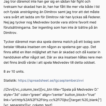
Jag tror däremot inte han ger sig en sådan här fight och
tveksam hur skadad han är, han har fått lite mer vila både i tid
och fysisk ansträgning än Dimitrov samt jag tror att det måste
vara svårt att ladda om för Dimitrov när han lyckas slå Federer.
Nej jag tycker nog Medvedev borde vara större favorit med
förutsättningarna. Ser ingenting som han inte är bättre på än
Dimitrov.
Tycker däremot man ska spela denna match på ett bolag som
betalar tillbaka insatsen om någon av spelarna ger upp. Det
finns alltid en liten möjlighet att han är skadad och då kastar in
handduken efter något set. Där av ska insatsen hållas nere men
det finns ändå värde i att spela Medvedev till detta oddset.
8 av 10 units.
Statistik:
https://spreadsheet.se/tgcseptemberzivvi
//Zivvi[/vc_column_text][vc_btn title=”Spela på Medvedev D.”
style=”3d” color=”green” align=”center” button_block=”true”
link=”url:http%3A%2F%2Ftiny.cc%2Fi70jbz||target:%20_blank|”]
[vc_separator][vc_column_text]