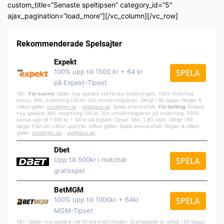
custom_title=”Senaste speltipsen” category_id=”5″
ajax_pagination=”load_more”][/vc_column][/vc_row]
Rekommenderade Spelsajter
Expekt
100% upp till 1500 kr + 64 kr
SPELA
på Expekt-Tipset
18+.
För casino:
Gäller nya spelare vid första insättningen. 100% matchad
bonus. Min. insättning 100 kr. 20x omsättningskrav. Giltigt i 90 dagar. Regler &
villkor gäller.
stodlinjen.se
–
spelpa
us.se
. Spela ansvarsfullt.
För betting:
Endast
nya spelare. Min. insättning 100 kr. 20x omsättningskrav på insättning. 100%
bonus upp till 1 500 kr + 64 kr på Expekt-Tipset. Min. 1,80 odds. Giltigt i 90
dagar från att villkor uppfylls. Villkor gäller. Spela ansvarsfullt. Regler & villkor
gäller.
stodlinjen.se
–
spelpaus.se
.
Dbet
Upp till 500kr i matchat
SPELA
gratisspel
BetMGM
100% upp till 1000kr + 64kr
SPELA
MGM-Tipset
18+. Gäller nya spelare vid första insättningen. Gratisspelet är giltigt i 60 dagar.