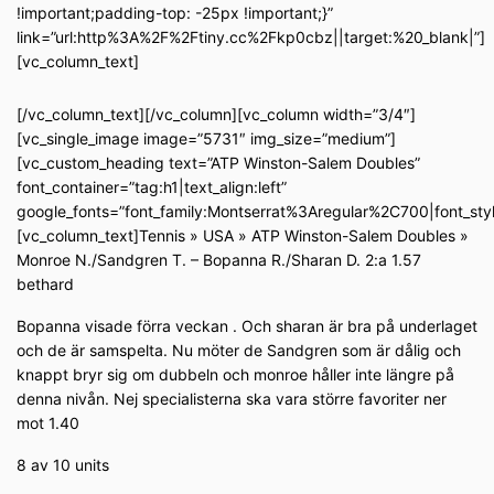
!important;padding-top: -25px !important;}”
link=”url:http%3A%2F%2Ftiny.cc%2Fkp0cbz||target:%20_blank|”]
[vc_column_text]
[/vc_column_text][/vc_column][vc_column width=”3/4″]
[vc_single_image image=”5731″ img_size=”medium”]
[vc_custom_heading text=”ATP Winston-Salem Doubles”
font_container=”tag:h1|text_align:left”
google_fonts=”font_family:Montserrat%3Aregular%2C700|font_s
[vc_column_text]Tennis » USA » ATP Winston-Salem Doubles »
Monroe N./Sandgren T. – Bopanna R./Sharan D. 2:a 1.57
bethard
Bopanna visade förra veckan . Och sharan är bra på underlaget
och de är samspelta. Nu möter de Sandgren som är dålig och
knappt bryr sig om dubbeln och monroe håller inte längre på
denna nivån. Nej specialisterna ska vara större favoriter ner
mot 1.40
8 av 10 units