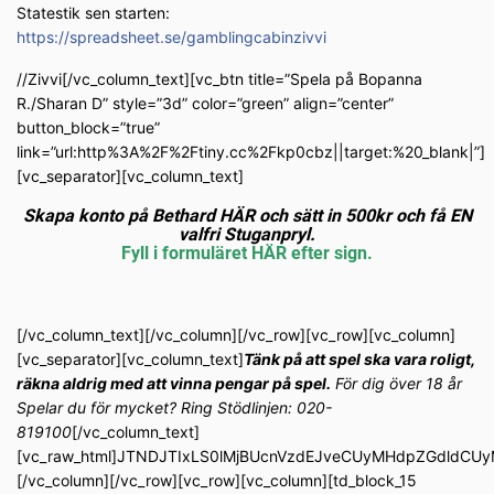
Statestik sen starten:
https://spreadsheet.se/gamblingcabinzivvi
//Zivvi[/vc_column_text][vc_btn title=”Spela på Bopanna
R./Sharan D” style=”3d” color=”green” align=”center”
button_block=”true”
link=”url:http%3A%2F%2Ftiny.cc%2Fkp0cbz||target:%20_blank|”]
[vc_separator][vc_column_text]
Skapa konto på Bethard HÄR och sätt in 500kr och få EN
valfri Stuganpryl.
Fyll i formuläret HÄR efter sign.
[/vc_column_text][/vc_column][/vc_row][vc_row][vc_column]
[vc_separator][vc_column_text]
Tänk på att spel ska vara roligt,
räkna aldrig med att vinna pengar på spel.
För dig över 18 år
Spelar du för mycket? Ring Stödlinjen: 020-
819100
[/vc_column_text]
[vc_raw_html]JTNDJTIxLS0lMjBUcnVzdEJveCUyMHdpZGdldC
[/vc_column][/vc_row][vc_row][vc_column][td_block_15