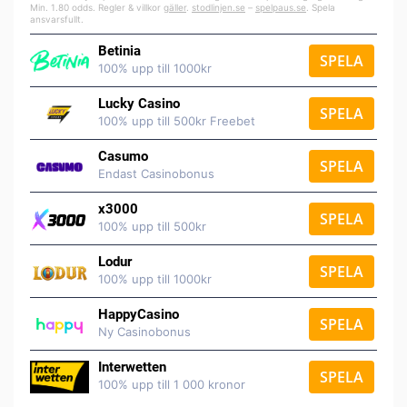
Min. 1.80 odds. Regler & villkor
gäller
.
stodlinjen.se
–
spelpaus.se
. Spela
ansvarsfullt.
Betinia
SPELA
100% upp till 1000kr
Lucky Casino
SPELA
100% upp till 500kr Freebet
Casumo
SPELA
Endast Casinobonus
x3000
SPELA
100% upp till 500kr
Lodur
SPELA
100% upp till 1000kr
HappyCasino
SPELA
Ny Casinobonus
Interwetten
SPELA
100% upp till 1 000 kronor