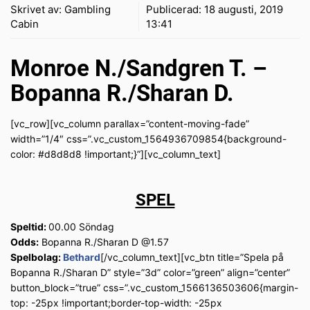
Skrivet av:
Gambling
Publicerad:
18 augusti, 2019
Cabin
13:41
Monroe N./Sandgren T. –
Bopanna R./Sharan D.
[vc_row][vc_column parallax=”content-moving-fade”
width=”1/4″ css=”.vc_custom_1564936709854{background-
color: #d8d8d8 !important;}”][vc_column_text]
SPEL
Speltid:
00.00 Söndag
Odds:
Bopanna R./Sharan D @1.57
Spelbolag:
Bethard
[/vc_column_text][vc_btn title=”Spela på
Bopanna R./Sharan D” style=”3d” color=”green” align=”center”
button_block=”true” css=”.vc_custom_1566136503606{margin-
top: -25px !important;border-top-width: -25px