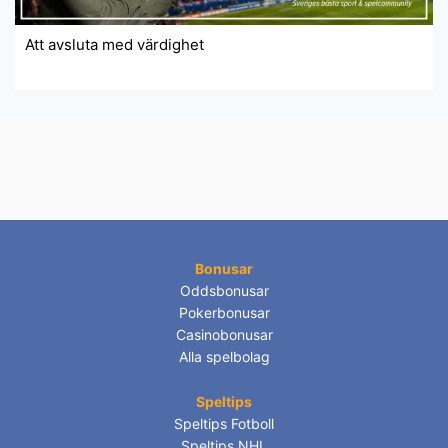
Att avsluta med värdighet
Bonusar
Oddsbonusar
Pokerbonusar
Casinobonusar
Alla spelbolag
Speltips
Speltips Fotboll
Speltips NHL