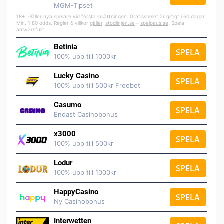
MGM-Tipset
18+. Gäller nya spelare vid första insättningen. Gratisspelet är giltigt i 60 dagar.
Min. 1.80 odds. Regler & villkor
gäller
.
stodlinjen.se
–
spelpaus.se
. Spela
ansvarsfullt.
Betinia
SPELA
100% upp till 1000kr
Lucky Casino
SPELA
100% upp till 500kr Freebet
Casumo
SPELA
Endast Casinobonus
x3000
SPELA
100% upp till 500kr
Lodur
SPELA
100% upp till 1000kr
HappyCasino
SPELA
Ny Casinobonus
Interwetten