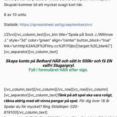
Skupski kommer bli ett mycket svagt kort här.
8 av 10 units.
Statistik:
https://spreadsheet.se/tgcseptemberzivvi
//Zivvi[/vc_column_text][vc_btn title=”Spela på Sock J./Withrow
J.” style=”3d” color=”green” align=”center” button_block=”true”
link=”url:http%3A%2F%2Ftiny.cc%2Fi70jbz||target:%20_blank|”]
[vc_separator][vc_column_text]
Skapa konto på Bethard HÄR och sätt in 500kr och få EN
valfri Stuganpryl.
Fyll i formuläret HÄR efter sign.
[/vc_column_text][/vc_column][/vc_row][vc_row][vc_column]
[vc_separator][vc_column_text]
Tänk på att spel ska vara roligt,
räkna aldrig med att vinna pengar på spel.
För dig över 18 år
Spelar du för mycket? Ring Stödlinjen: 020-
819100
[/vc_column_text]