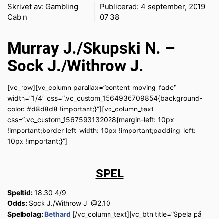
Skrivet av:
Gambling
Publicerad:
4 september, 2019
Cabin
07:38
Murray J./Skupski N. –
Sock J./Withrow J.
[vc_row][vc_column parallax=”content-moving-fade”
width=”1/4″ css=”.vc_custom_1564936709854{background-
color: #d8d8d8 !important;}”][vc_column_text
css=”.vc_custom_1567593132028{margin-left: 10px
!important;border-left-width: 10px !important;padding-left:
10px !important;}”]
SPEL
Speltid:
18.30 4/9
Odds:
Sock J./Withrow J. @2.10
Spelbolag:
Bethard
[/vc_column_text][vc_btn title=”Spela på