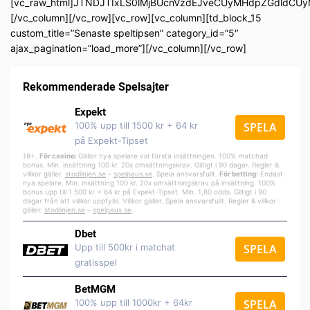
[vc_raw_html]JTNDJTIxLS0lMjBUcnVzdEJveCUyMHdpZGdldC
[/vc_column][/vc_row][vc_row][vc_column][td_block_15
custom_title=”Senaste speltipsen” category_id=”5″
ajax_pagination=”load_more”][/vc_column][/vc_row]
Rekommenderade Spelsajter
Expekt
100% upp till 1500 kr + 64 kr
SPELA
på Expekt-Tipset
18+.
För casino:
Gäller nya spelare vid första insättningen. 100% matchad
bonus. Min. insättning 100 kr. 20x omsättningskrav. Giltigt i 90 dagar. Regler &
villkor gäller.
stodlinjen.se
–
spelpa
us.se
. Spela ansvarsfullt.
För betting:
Endast
nya spelare. Min. insättning 100 kr. 20x omsättningskrav på insättning. 100%
bonus upp till 1 500 kr + 64 kr på Expekt-Tipset. Min. 1,80 odds. Giltigt i 90
dagar från att villkor uppfylls. Villkor gäller. Spela ansvarsfullt. Regler & villkor
gäller.
stodlinjen.se
–
spelpaus.se
.
Dbet
Upp till 500kr i matchat
SPELA
gratisspel
BetMGM
100% upp till 1000kr + 64kr
SPELA