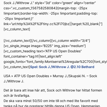
Sock J./Withrow J.” style=”3d” color=”green” align=”center”
css=”.vc_custom_1567582580842{margin-top: -25px
!important;border-top-width: -25px !important;padding-top:
-25px !important;}”
link=”url:http%3A%2F%2Ftiny.cc%2Fi70jbz||target:%20_blank|”]
[vc_column_text]
[/vc_column_text][/vc_column][vc_column width=”3/4″]
[vc_single_image image=”8225″ img_size=”medium”]
[vc_custom_heading text=”ATP US Open Doubles”
font_container=”tag:h1|text_align:left”
google_fonts=”font_family:Montserrat%3Aregular%2C700|font_s
[vc_column_text]
Spel: Sock J./Withrow J. @2.10 Bethard
USA » ATP US Open Doubles » Murray J./Skupski N. – Sock
J./Withrow J.
Det är bara att inse här att, Sock och Withrow har hittat formen
och är livsfarliga.
De ska vara minst 50/50 om inte till och med lite favorit med
tanke på hur de presterar hittills denna US Open. Hemmaplan.